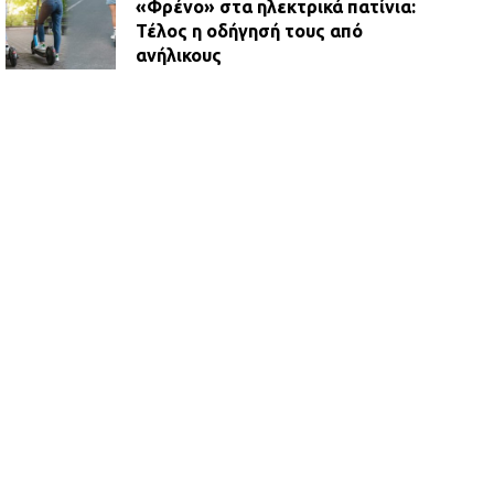
«Φρένο» στα ηλεκτρικά πατίνια:
Τέλος η οδήγησή τους από
ανήλικους
21.07.2026 | 13:35
Τροχαίο στην Πειραιώς: ΙΧ
συγκρούστηκε με φορτηγό – Ένας
τραυματίας και κυκλοφοριακό χάος
21.07.2026 | 13:12
Βριλήσσια: Αυτοκίνητο έσπασε
τζαμαρία και μπήκε μέσα σε μαγαζί
13.07.2026 | 21:32
Η Οινόη αποκτά μια νέα, σύγχρονη
και ασφαλή παιδική χαρά