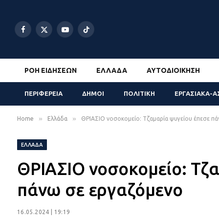
Facebook
X
YouTube
TikTok
(Twitter)
ΡΟΉ ΕΙΔΉΣΕΩΝ
ΕΛΛΆΔΑ
ΑΥΤΟΔΙΟΊΚΗΣΗ
ΠΕΡΙΦΕΡΕΙΑ
ΔΗΜΟΙ
ΠΟΛΙΤΙΚΗ
ΕΡΓΑΣΙΑΚΑ-Α
»
»
Home
Ελλάδα
ΘΡΙΑΣΙΟ νοσοκομείο: Τζαμαρία ψυγείου έπεσε π
ΕΛΛΆΔΑ
ΘΡΙΑΣΙΟ νοσοκομείο: Τζ
πάνω σε εργαζόμενο
16.05.2024 | 19:19