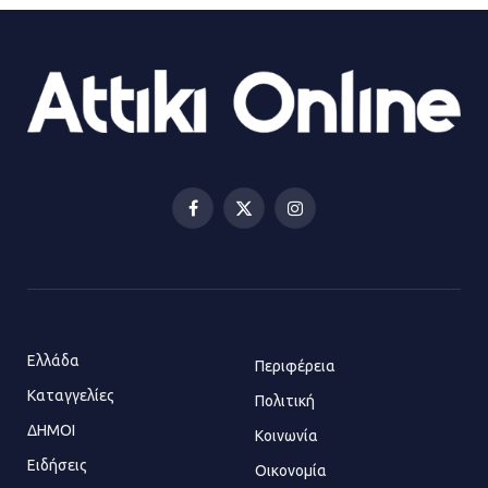
τραυματίας και κυκλοφοριακό χάος
21.07.2026 | 13:12
Βριλήσσια: Αυτοκίνητο έσπασε
τζαμαρία και μπήκε μέσα σε μαγαζί
13.07.2026 | 21:32
Facebook
X
Instagram
(Twitter)
Η Οινόη αποκτά μια νέα, σύγχρονη
και ασφαλή παιδική χαρά
13.07.2026 | 21:21
Ελλάδα
Περιφέρεια
Καταγγελίες
Τηλεφωνικές απάτες με λεία
Πολιτική
130.000 ευρώ στην Αττική
ΔΗΜΟΙ
Κοινωνία
13.07.2026 | 20:44
Ειδήσεις
Οικονομία