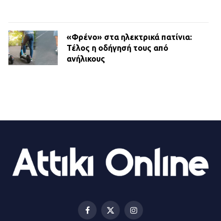
«Φρένο» στα ηλεκτρικά πατίνια:
Τέλος η οδήγησή τους από
ανήλικους
21.07.2026 | 13:35
Τροχαίο στην Πειραιώς: ΙΧ
συγκρούστηκε με φορτηγό – Ένας
τραυματίας και κυκλοφοριακό χάος
21.07.2026 | 13:12
Βριλήσσια: Αυτοκίνητο έσπασε
τζαμαρία και μπήκε μέσα σε μαγαζί
13.07.2026 | 21:32
Facebook
X
Instagram