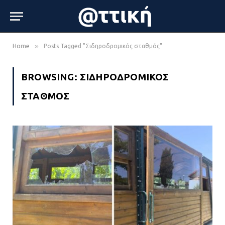
»
Home
Posts Tagged "Σιδηροδρομικός σταθμός"
BROWSING:
ΣΙΔΗΡΟΔΡΟΜΙΚΌΣ
ΣΤΑΘΜΌΣ