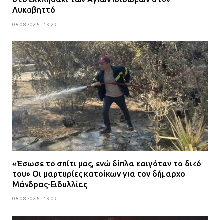
Λυκαβηττό
Δίωξη για απόπειρα
08.08.2026 | 13:23
ανθρωποκτονίας στους δύο
αστυνομικούς
08.07.2026 | 22:30
Ομαδικός βιασμός 19χρονης στο
Α.Τ. Ομονοίας: Ο Εισαγγελέας
πρότεινε την αθώωση των
αστυνομικών
08.07.2026 | 16:24
Ο δήμαρχος Μάνδρας δώρισε όλους
«Έσωσε το σπίτι μας, ενώ δίπλα καιγόταν το δικό
τους μισθούς του 2025 στο Θριάσιο
του» Οι μαρτυρίες κατοίκων για τον δήμαρχο
για μηχάνημα καρδιολογικών
Μάνδρας-Ειδυλλίας
επεμβάσεων
08.08.2026 | 13:03
08.07.2026 | 15:02