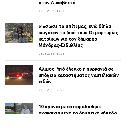
στον Λυκαβηττό
08.08.2026 | 13:23
«Έσωσε το σπίτι μας, ενώ δίπλα
καιγόταν το δικό του» Οι μαρτυρίες
κατοίκων για τον δήμαρχο
Μάνδρας-Ειδυλλίας
08.08.2026 | 13:03
Άλιμος: Υπό έλεγχο η πυρκαγιά σε
υπόγειο καταστήματος ναυτιλιακών
ειδών
08.08.2026 | 01:25
10 χρόνια μετά παραδόθηκε
ανακαινισμένο το δημοτικό γήπεδο
Βιλίων
27.07.2026 | 20:49