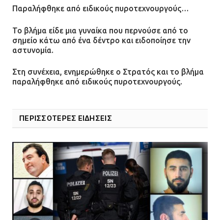
τζαμαρία και μπήκε μέσα σε μαγαζί
Παραλήφθηκε από ειδικούς πυροτεχνουργούς…
13.07.2026 | 21:32
Το βλήμα είδε μια γυναίκα που περνούσε από το
σημείο κάτω από ένα δέντρο και ειδοποίησε την
αστυνομία.
Η Οινόη αποκτά μια νέα, σύγχρονη
Στη συνέχεια, ενημερώθηκε ο Στρατός και το βλήμα
και ασφαλή παιδική χαρά
παραλήφθηκε από ειδικούς πυροτεχνουργούς.
13.07.2026 | 21:21
ΠΕΡΙΣΣΟΤΕΡΕΣ ΕΙΔΗΣΕΙΣ
Τηλεφωνικές απάτες με λεία
130.000 ευρώ στην Αττική
13.07.2026 | 20:44
Ασπρόπυργος: Πέθανε ένας από
τους σοβαρά εγκαυματίες της
μεγάλης έκρηξης στο εργοστάσιο