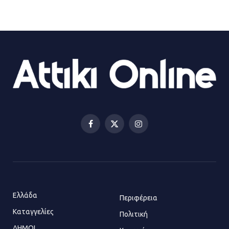
ΔΗΜΟΣ ΜΑΝΔΡΑΣ ΕΙΔΥΛΛΙΑΣ:
Ορίστηκαν οι αντιδήμαρχοι και οι
αρμοδιότητες τους
23.07.2026 | 14:58
Αισχύλεια 2026: Το Φεστιβάλ της
Ελευσίνας επιστρέφει στον
Πολυχώρο ΙΡΙΣ
Facebook
X
Instagram
21.07.2026 | 14:01
(Twitter)
Πώς έγινε η επίθεση στους δύο
ελληνοαμερικανούς στην Ακρόπολη
21.07.2026 | 13:44
Ελλάδα
Περιφέρεια
Καταγγελίες
Πολιτική
ΔΗΜΟΙ