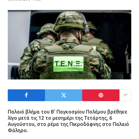
Πώς έγινε η επίθεση στους δύο
ελληνοαμερικανούς στην Ακρόπολη
21.07.2026 | 13:44
«Φρένο» στα ηλεκτρικά πατίνια:
Τέλος η οδήγησή τους από
ανήλικους
21.07.2026 | 13:35
Τροχαίο στην Πειραιώς: ΙΧ
συγκρούστηκε με φορτηγό – Ένας
τραυματίας και κυκλοφοριακό χάος
Παλαιό βλήμα του Β’ Παγκοσμίου Πολέμου βρέθηκε
λίγο μετά τις 12 το μεσημέρι της Τετάρτης, 6
21.07.2026 | 13:12
Αυγούστου, στο ρέμα της Πικροδάφνης στο Παλαιό
Φάληρο.
Βριλήσσια: Αυτοκίνητο έσπασε