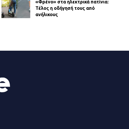
«Φρένο» στα ηλεκτρικά πατίνια:
Τέλος η οδήγησή τους από
ανήλικους
21.07.2026 | 13:35
Τροχαίο στην Πειραιώς: ΙΧ
συγκρούστηκε με φορτηγό – Ένας
τραυματίας και κυκλοφοριακό χάος
21.07.2026 | 13:12
Βριλήσσια: Αυτοκίνητο έσπασε
τζαμαρία και μπήκε μέσα σε μαγαζί
13.07.2026 | 21:32
Η Οινόη αποκτά μια νέα, σύγχρονη
και ασφαλή παιδική χαρά