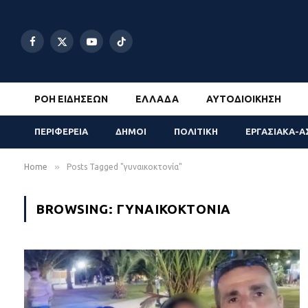
Facebook
X
YouTube
TikTok
(Twitter)
ΡΟΉ ΕΙΔΉΣΕΩΝ
ΕΛΛΆΔΑ
ΑΥΤΟΔΙΟΊΚΗΣΗ
ΠΕΡΙΦΕΡΕΙΑ
ΔΗΜΟΙ
ΠΟΛΙΤΙΚΗ
ΕΡΓΑΣΙΑΚΑ-Α
»
Home
Posts Tagged "γυναικοκτονία"
BROWSING:
ΓΥΝΑΙΚΟΚΤΟΝΊΑ