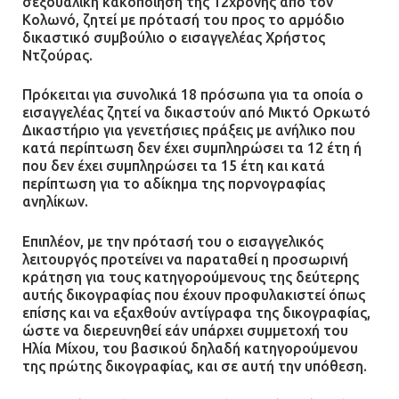
σεξουαλική κακοποίηση της 12χρονης από τον
πυροβολισμούς κατά του 20χρονου
Κολωνό, ζητεί με πρότασή του προς το αρμόδιο
με αναπηρία
δικαστικό συμβούλιο ο εισαγγελέας Χρήστος
Ντζούρας.
11.07.2026 | 22:59
Πρόκειται για συνολικά 18 πρόσωπα για τα οποία ο
Ένα πουλί «υπεύθυνο» για την
εισαγγελέας ζητεί να δικαστούν από Μικτό Ορκωτό
πρωινή διακοπή ρεύματος στη
Δικαστήριο για γενετήσιες πράξεις με ανήλικο που
κατά περίπτωση δεν έχει συμπληρώσει τα 12 έτη ή
Μάνδρα
που δεν έχει συμπληρώσει τα 15 έτη και κατά
09.07.2026 | 11:12
περίπτωση για το αδίκημα της πορνογραφίας
ανηλίκων.
Φωτιά σε επιχείρηση στον
Επιπλέον, με την πρότασή του ο εισαγγελικός
Ασπρόπυργο – Ήχησε το 112
λειτουργός προτείνει να παραταθεί η προσωρινή
09.07.2026 | 09:19
κράτηση για τους κατηγορούμενους της δεύτερης
αυτής δικογραφίας που έχουν προφυλακιστεί όπως
επίσης και να εξαχθούν αντίγραφα της δικογραφίας,
ώστε να διερευνηθεί εάν υπάρχει συμμετοχή του
Δίωξη για απόπειρα
Ηλία Μίχου, του βασικού δηλαδή κατηγορούμενου
ανθρωποκτονίας στους δύο
της πρώτης δικογραφίας, και σε αυτή την υπόθεση.
αστυνομικούς