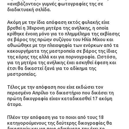
«ανεβάζοντας» γυμνές φωτογραφίες της σε
διαδικτυακή σελίδα.
Ομάδα ατόμων επιτέθηκε με
ρόπαλα και μαχαίρια σε δύο
Ακόμη με την ίδια απόφαση εκτός φυλακής είχε
ανήλικους
βρεθεί η 38χρονη μητέρα της ανήλικης, η οποία
κρίθηκε ένοχη μόνο για το πλημμέλημα της εκβίασης
08.07.2026 | 09:38
σε βάρος της πρώην συζύγου του Ηλία Μίχου και
αθωώθηκε με την πλειοψηφία των ενόρκων από τα
κακουργήματα της μαστροπεία σε βάρος της ίδιας
Άνω Λιόσια: Έριξαν τα ναρκωτικά
της κόρης της αλλά και για πορνογραφία. Ωστόσο,
σε σκουπιδοφάγο για να μη τα βρει
για τη μητέρα της ανήλικης έχει ασκηθεί έφεση και
η αστυνομία – Λογάριασαν χωρίς
έτσι θα δικαστεί ξανά για το αδίκημα της
τον ειδικό σκύλο
μαστροπείας.
07.07.2026 | 09:56
Τέλος με την απόφαση που είχε εκδώσει τον
περασμένο Απρίλιο το δικαστήριο που δικάσει τη
Βούλα: Κραυγή αγωνίας από
πρώτη δικογραφία είχαν καταδικασθεί 17 ακόμη
κατοίκους για την οδό Άρεως –
άτομα.
«Τρέχουν με 90 χλμ. μέσα στη
γειτονιά»
Πλέον την απόφαση για το ποιοι από τους 18
κατηγορούμενους της δεύτερης δικογραφίας θα
07.07.2026 | 09:48
δικαστούν και για ποια αδικήματα την έχει το