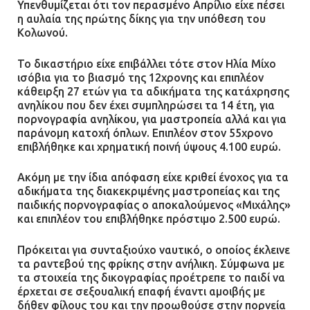
Υπενθυμίζεται ότι τον περασμένο Απρίλιο είχε πέσει
08.07.2026 | 22:30
η αυλαία της πρώτης δίκης για την υπόθεση του
Κολωνού.
Ομαδικός βιασμός 19χρονης στο
Το δικαστήριο είχε επιβάλλει τότε στον Ηλία Μίχο
Α.Τ. Ομονοίας: Ο Εισαγγελέας
ισόβια για το βιασμό της 12χρονης και επιπλέον
πρότεινε την αθώωση των
κάθειρξη 27 ετών για τα αδικήματα της κατάχρησης
αστυνομικών
ανηλίκου που δεν έχει συμπληρώσει τα 14 έτη, για
08.07.2026 | 16:24
πορνογραφία ανηλίκου, για μαστροπεία αλλά και για
παράνομη κατοχή όπλων. Επιπλέον στον 55χρονο
επιβλήθηκε και χρηματική ποινή ύψους 4.100 ευρώ.
Ο δήμαρχος Μάνδρας δώρισε όλους
τους μισθούς του 2025 στο Θριάσιο
Ακόμη με την ίδια απόφαση είχε κριθεί ένοχος για τα
για μηχάνημα καρδιολογικών
αδικήματα της διακεκριμένης μαστροπείας και της
επεμβάσεων
παιδικής πορνογραφίας ο αποκαλούμενος «Μιχάλης»
και επιπλέον του επιβλήθηκε πρόστιμο 2.500 ευρώ.
08.07.2026 | 15:02
Πρόκειται για συνταξιούχο ναυτικό, ο οποίος έκλεινε
ΔΗΜΟΣ ΜΑΝΔΡΑΣ ΕΙΔΥΛΛΙΑΣ: Δύο
τα ραντεβού της φρίκης στην ανήλικη. Σύμφωνα με
νέα πολυδύναμα οχήματα 4×4
τα στοιχεία της δικογραφίας προέτρεπε το παιδί να
ενισχύουν την Πολιτική Προστασία
έρχεται σε σεξουαλική επαφή έναντι αμοιβής με
δήθεν φίλους του και την προωθούσε στην πορνεία
08.07.2026 | 09:40