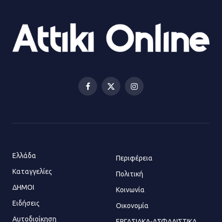
21.07.2026 | 13:12
Βριλήσσια: Αυτοκίνητο έσπασε
τζαμαρία και μπήκε μέσα σε μαγαζί
13.07.2026 | 21:32
Facebook
X
Instagram
(Twitter)
Η Οινόη αποκτά μια νέα, σύγχρονη
και ασφαλή παιδική χαρά
13.07.2026 | 21:21
Ελλάδα
Περιφέρεια
Καταγγελίες
Τηλεφωνικές απάτες με λεία
Πολιτική
130.000 ευρώ στην Αττική
ΔΗΜΟΙ
Κοινωνία
13.07.2026 | 20:44
Ειδήσεις
Οικονομία
Αυτοδιοίκηση
ΕΡΓΑΣΙΑΚΑ-ΑΣΦΑΛΙΣΤΙΚΑ