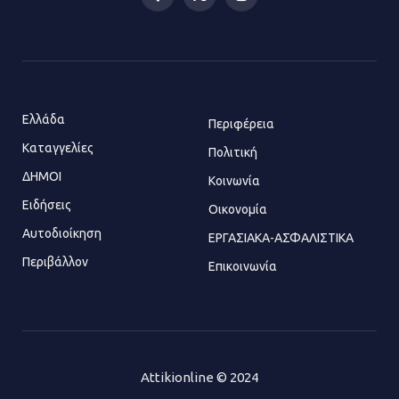
Facebook
X
Instagram
(Twitter)
Η Οινόη αποκτά μια νέα, σύγχρονη
και ασφαλή παιδική χαρά
13.07.2026 | 21:21
Ελλάδα
Περιφέρεια
Καταγγελίες
Τηλεφωνικές απάτες με λεία
Πολιτική
130.000 ευρώ στην Αττική
ΔΗΜΟΙ
Κοινωνία
13.07.2026 | 20:44
Ειδήσεις
Οικονομία
Αυτοδιοίκηση
ΕΡΓΑΣΙΑΚΑ-ΑΣΦΑΛΙΣΤΙΚΑ
Περιβάλλον
Επικοινωνία
Ασπρόπυργος: Πέθανε ένας από
τους σοβαρά εγκαυματίες της
μεγάλης έκρηξης στο εργοστάσιο
12.07.2026 | 15:07
Attikionline © 2024
Άργος: Στη φυλακή οι δύο