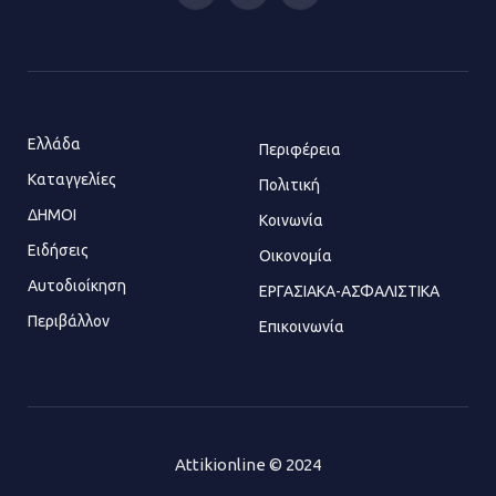
(Twitter)
Η Οινόη αποκτά μια νέα, σύγχρονη
και ασφαλή παιδική χαρά
13.07.2026 | 21:21
Ελλάδα
Περιφέρεια
Καταγγελίες
Τηλεφωνικές απάτες με λεία
Πολιτική
130.000 ευρώ στην Αττική
ΔΗΜΟΙ
Κοινωνία
13.07.2026 | 20:44
Ειδήσεις
Οικονομία
Αυτοδιοίκηση
ΕΡΓΑΣΙΑΚΑ-ΑΣΦΑΛΙΣΤΙΚΑ
Περιβάλλον
Επικοινωνία
Ασπρόπυργος: Πέθανε ένας από
τους σοβαρά εγκαυματίες της
μεγάλης έκρηξης στο εργοστάσιο
12.07.2026 | 15:07
Attikionline © 2024
Άργος: Στη φυλακή οι δύο