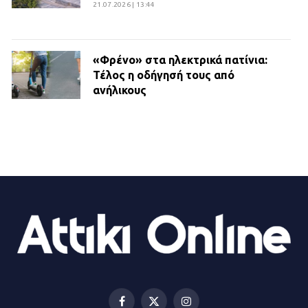
21.07.2026 | 13:44
«Φρένο» στα ηλεκτρικά πατίνια:
Τέλος η οδήγησή τους από
ανήλικους
21.07.2026 | 13:35
Τροχαίο στην Πειραιώς: ΙΧ
συγκρούστηκε με φορτηγό – Ένας
τραυματίας και κυκλοφοριακό χάος
21.07.2026 | 13:12
Βριλήσσια: Αυτοκίνητο έσπασε
τζαμαρία και μπήκε μέσα σε μαγαζί
13.07.2026 | 21:32
Facebook
X
Instagram