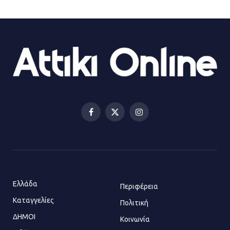
συγκρούστηκε με φορτηγό – Ένας
τραυματίας και κυκλοφοριακό χάος
21.07.2026 | 13:12
Βριλήσσια: Αυτοκίνητο έσπασε
τζαμαρία και μπήκε μέσα σε μαγαζί
13.07.2026 | 21:32
Facebook
X
Instagram
(Twitter)
Η Οινόη αποκτά μια νέα, σύγχρονη
και ασφαλή παιδική χαρά
13.07.2026 | 21:21
Ελλάδα
Περιφέρεια
Καταγγελίες
Τηλεφωνικές απάτες με λεία
Πολιτική
130.000 ευρώ στην Αττική
ΔΗΜΟΙ
Κοινωνία
13.07.2026 | 20:44