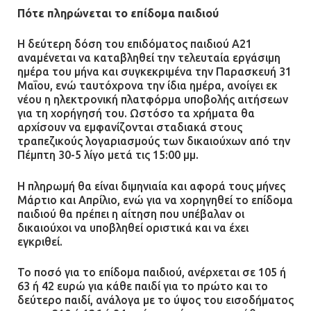
Πότε πληρώνεται το επίδομα παιδιού
08.07.2026 | 09:40
Η δεύτερη δόση του επιδόματος παιδιού Α21
Ομάδα ατόμων επιτέθηκε με
αναμένεται να καταβληθεί την τελευταία εργάσιμη
ρόπαλα και μαχαίρια σε δύο
ημέρα του μήνα και συγκεκριμένα την Παρασκευή 31
ανήλικους
Μαΐου, ενώ ταυτόχρονα την ίδια ημέρα, ανοίγει εκ
νέου η ηλεκτρονική πλατφόρμα υποβολής αιτήσεων
08.07.2026 | 09:38
για τη χορήγησή του. Ωστόσο τα χρήματα θα
αρχίσουν να εμφανίζονται σταδιακά στους
τραπεζικούς λογαριασμούς των δικαιούχων από την
Άνω Λιόσια: Έριξαν τα ναρκωτικά
Πέμπτη 30-5 λίγο μετά τις 15:00 μμ.
σε σκουπιδοφάγο για να μη τα βρει
η αστυνομία – Λογάριασαν χωρίς
Η πληρωμή θα είναι διμηνιαία και αφορά τους μήνες
τον ειδικό σκύλο
Μάρτιο και Απρίλιο, ενώ για να χορηγηθεί το επίδομα
παιδιού θα πρέπει η αίτηση που υπέβαλαν οι
07.07.2026 | 09:56
δικαιούχοι να υποβληθεί οριστικά και να έχει
εγκριθεί.
Βούλα: Κραυγή αγωνίας από
κατοίκους για την οδό Άρεως –
Το ποσό για το επίδομα παιδιού, ανέρχεται σε 105 ή
«Τρέχουν με 90 χλμ. μέσα στη
63 ή 42 ευρώ για κάθε παιδί για το πρώτο και το
γειτονιά»
δεύτερο παιδί, ανάλογα με το ύψος του εισοδήματος