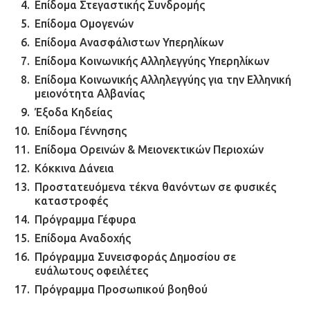
Επίδομα Στεγαστικής Συνδρομής
αστυνομικούς
Επίδομα Ομογενών
08.07.2026 | 22:30
Επίδομα Ανασφάλιστων Υπερηλίκων
Επίδομα Κοινωνικής Αλληλεγγύης Υπερηλίκων
Ομαδικός βιασμός 19χρονης στο
Επίδομα Κοινωνικής Αλληλεγγύης για την Ελληνική
Α.Τ. Ομονοίας: Ο Εισαγγελέας
μειονότητα Αλβανίας
πρότεινε την αθώωση των
αστυνομικών
Έξοδα Κηδείας
Επίδομα Γέννησης
08.07.2026 | 16:24
Επίδομα Ορεινών & Μειονεκτικών Περιοχών
Κόκκινα Δάνεια
Ο δήμαρχος Μάνδρας δώρισε όλους
τους μισθούς του 2025 στο Θριάσιο
Προστατευόμενα τέκνα θανόντων σε φυσικές
για μηχάνημα καρδιολογικών
καταστροφές
επεμβάσεων
Πρόγραμμα Γέφυρα
08.07.2026 | 15:02
Επίδομα Αναδοχής
Πρόγραμμα Συνεισφοράς Δημοσίου σε
ευάλωτους οφειλέτες
ΔΗΜΟΣ ΜΑΝΔΡΑΣ ΕΙΔΥΛΛΙΑΣ: Δύο
νέα πολυδύναμα οχήματα 4×4
Πρόγραμμα Προσωπικού βοηθού
ενισχύουν την Πολιτική Προστασία