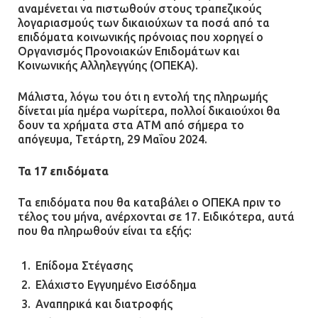
αναμένεται να πιστωθούν στους τραπεζικούς
αστυνομικοί για τους
λογαριασμούς των δικαιούχων τα ποσά από τα
πυροβολισμούς κατά του 20χρονου
επιδόματα κοινωνικής πρόνοιας που χορηγεί ο
με αναπηρία
Οργανισμός Προνοιακών Επιδομάτων και
Κοινωνικής Αλληλεγγύης (ΟΠΕΚΑ).
11.07.2026 | 22:59
Μάλιστα, λόγω του ότι η εντολή της πληρωμής
Ένα πουλί «υπεύθυνο» για την
δίνεται μία ημέρα νωρίτερα, πολλοί δικαιούχοι θα
πρωινή διακοπή ρεύματος στη
δουν τα χρήματα στα ΑΤΜ από σήμερα το
Μάνδρα
απόγευμα, Τετάρτη, 29 Μαΐου 2024.
09.07.2026 | 11:12
Τα 17 επιδόματα
Φωτιά σε επιχείρηση στον
Τα επιδόματα που θα καταβάλει ο ΟΠΕΚΑ πριν το
Ασπρόπυργο – Ήχησε το 112
τέλος του μήνα, ανέρχονται σε 17. Ειδικότερα, αυτά
που θα πληρωθούν είναι τα εξής:
09.07.2026 | 09:19
Επίδομα Στέγασης
Ελάχιστο Εγγυημένο Εισόδημα
Δίωξη για απόπειρα
Αναπηρικά και διατροφής
ανθρωποκτονίας στους δύο