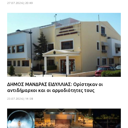
27.07.2026 | 20:49
Άνω Λιόσια: Έριξαν τα ναρκωτικά
σε σκουπιδοφάγο για να μη τα βρει
η αστυνομία – Λογάριασαν χωρίς
τον ειδικό σκύλο
07.07.2026 | 09:56
Βούλα: Κραυγή αγωνίας από
κατοίκους για την οδό Άρεως –
«Τρέχουν με 90 χλμ. μέσα στη
γειτονιά»
07.07.2026 | 09:48
ΔΗΜΟΣ ΜΑΝΔΡΑΣ ΕΙΔΥΛΛΙΑΣ: Ορίστηκαν οι
αντιδήμαρχοι και οι αρμοδιότητες τους
23.07.2026 | 14:58