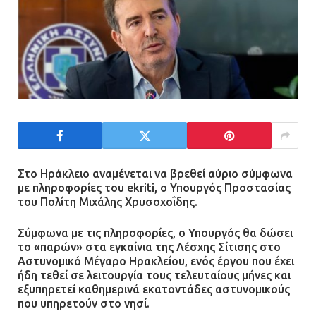
130.000 ευρώ στην Αττική
13.07.2026 | 20:44
Ασπρόπυργος: Πέθανε ένας από
τους σοβαρά εγκαυματίες της
μεγάλης έκρηξης στο εργοστάσιο
12.07.2026 | 15:07
Στο Ηράκλειο αναμένεται να βρεθεί αύριο σύμφωνα
Άργος: Στη φυλακή οι δύο
με πληροφορίες του ekriti, ο Υπουργός Προστασίας
αστυνομικοί για τους
του Πολίτη Μιχάλης Χρυσοχοΐδης.
πυροβολισμούς κατά του 20χρονου
με αναπηρία
Σύμφωνα με τις πληροφορίες, ο Υπουργός θα δώσει
το «παρών» στα εγκαίνια της Λέσχης Σίτισης στο
11.07.2026 | 22:59
Αστυνομικό Μέγαρο Ηρακλείου, ενός έργου που έχει
ήδη τεθεί σε λειτουργία τους τελευταίους μήνες και
Ένα πουλί «υπεύθυνο» για την
εξυπηρετεί καθημερινά εκατοντάδες αστυνομικούς
πρωινή διακοπή ρεύματος στη
που υπηρετούν στο νησί.