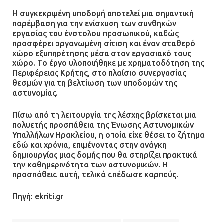
Μάνδρα
Η συγκεκριμένη υποδομή αποτελεί μια σημαντική
09.07.2026 | 11:12
παρέμβαση για την ενίσχυση των συνθηκών
εργασίας του ένστολου προσωπικού, καθώς
προσφέρει οργανωμένη σίτιση και έναν σταθερό
Φωτιά σε επιχείρηση στον
χώρο εξυπηρέτησης μέσα στον εργασιακό τους
Ασπρόπυργο – Ήχησε το 112
χώρο. Το έργο υλοποιήθηκε με χρηματοδότηση της
09.07.2026 | 09:19
Περιφέρειας Κρήτης, στο πλαίσιο συνεργασίας
θεσμών για τη βελτίωση των υποδομών της
αστυνομίας.
Δίωξη για απόπειρα
Πίσω από τη λειτουργία της λέσχης βρίσκεται μια
ανθρωποκτονίας στους δύο
πολυετής προσπάθεια της Ένωσης Αστυνομικών
αστυνομικούς
Υπαλλήλων Ηρακλείου, η οποία είχε θέσει το ζήτημα
εδώ και χρόνια, επιμένοντας στην ανάγκη
08.07.2026 | 22:30
δημιουργίας μιας δομής που θα στηρίζει πρακτικά
την καθημερινότητα των αστυνομικών. Η
προσπάθεια αυτή, τελικά απέδωσε καρπούς.
Ομαδικός βιασμός 19χρονης στο
Α.Τ. Ομονοίας: Ο Εισαγγελέας
Πηγή: ekriti.gr
πρότεινε την αθώωση των
αστυνομικών