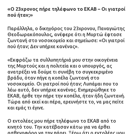
«Ο 23χρονος πήρε τηλέφωνο το ΕΚΑΒ – Οι γιατροί
πού ήταν;»
Παράλληλα, ο δικηγόρος του 23χρονου, Παναγιώτης
Θεοδωρακόπουλος, ανέφερε ότι η Μυρτώ έφτασε
ζωντανή στο νοσοκομείο και σημείωσε: «Οι γιατροί
πού ήταν; Δεν υπήρχε κανένας».
«Εκφράζω τα συλλυπητήριά μου στην οικογένεια
της Μυρτούς και η πολιτεία και ο υπουργός, ας
ανατρέξει να δούμε τι συνέβη το συγκεκριμένο
βράδυ, όταν πήγε η κοπέλα ζωντανή στο
νοσοκομείο. Οι γιατροί πού ήταν; Λυπάμαι που το
λέω αυτό, δεν υπήρχε κανένας. Ενημερώθηκε το
ΕΚΑΒ, ήρθε την πήρε την κοπέλα, ήταν ήδη ζωντανή.
Τώρα από εκεί και πέρα, ερευνήστε το, να μας πείτε
και εμάς τι έγινε.
Ο εντολέας μου πήρε τηλέφωνο το ΕΚΑΒ από το
κινητό του. Την κατέβασαν κάτω για να έρθει
ασθενοφόρο να την πάρει. Ξέρω ότι ο εντολέας μου