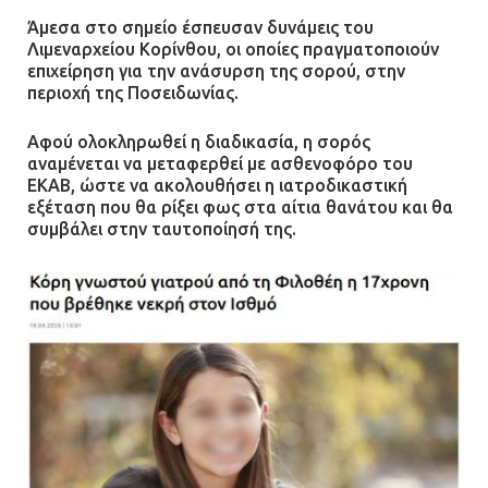
Άμεσα στο σημείο έσπευσαν δυνάμεις του
Ένα πουλί «υπεύθυνο» για την
Λιμεναρχείου Κορίνθου, οι οποίες πραγματοποιούν
πρωινή διακοπή ρεύματος στη
επιχείρηση για την ανάσυρση της σορού, στην
Μάνδρα
περιοχή της Ποσειδωνίας.
09.07.2026 | 11:12
Αφού ολοκληρωθεί η διαδικασία, η σορός
αναμένεται να μεταφερθεί με ασθενοφόρο του
Φωτιά σε επιχείρηση στον
ΕΚΑΒ, ώστε να ακολουθήσει η ιατροδικαστική
Ασπρόπυργο – Ήχησε το 112
εξέταση που θα ρίξει φως στα αίτια θανάτου και θα
συμβάλει στην ταυτοποίησή της.
09.07.2026 | 09:19
Δίωξη για απόπειρα
ανθρωποκτονίας στους δύο
αστυνομικούς
08.07.2026 | 22:30
Ομαδικός βιασμός 19χρονης στο