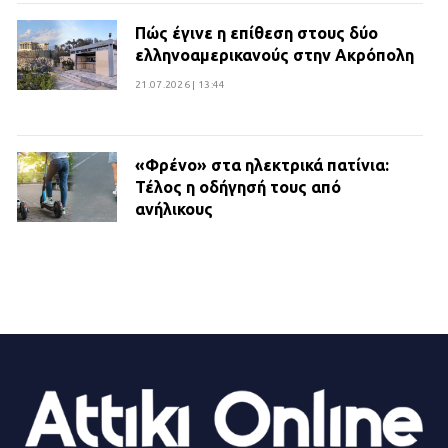
Πώς έγινε η επίθεση στους δύο
ελληνοαμερικανούς στην Ακρόπολη
21.07.2026 | 13:44
«Φρένο» στα ηλεκτρικά πατίνια:
Τέλος η οδήγησή τους από
ανήλικους
21.07.2026 | 13:35
Τροχαίο στην Πειραιώς: ΙΧ
συγκρούστηκε με φορτηγό – Ένας
τραυματίας και κυκλοφοριακό χάος
21.07.2026 | 13:12
Βριλήσσια: Αυτοκίνητο έσπασε