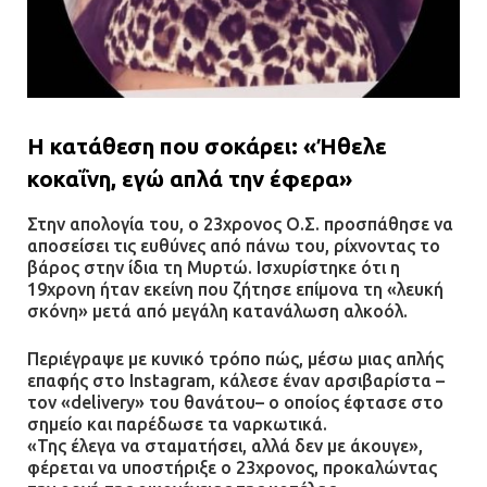
Η κατάθεση που σοκάρει: «Ήθελε
κοκαΐνη, εγώ απλά την έφερα»
Στην απολογία του, ο 23χρονος Ο.Σ. προσπάθησε να
αποσείσει τις ευθύνες από πάνω του, ρίχνοντας το
βάρος στην ίδια τη Μυρτώ. Ισχυρίστηκε ότι η
19χρονη ήταν εκείνη που ζήτησε επίμονα τη «λευκή
σκόνη» μετά από μεγάλη κατανάλωση αλκοόλ.
Περιέγραψε με κυνικό τρόπο πώς, μέσω μιας απλής
επαφής στο Instagram, κάλεσε έναν αρσιβαρίστα –
τον «delivery» του θανάτου– ο οποίος έφτασε στο
σημείο και παρέδωσε τα ναρκωτικά.
«Της έλεγα να σταματήσει, αλλά δεν με άκουγε»,
φέρεται να υποστήριξε ο 23χρονος, προκαλώντας