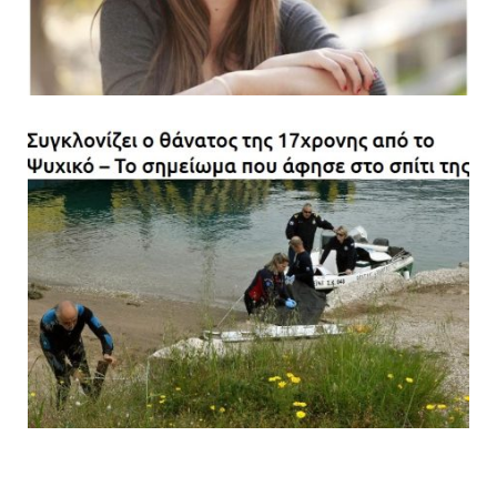
Α.Τ. Ομονοίας: Ο Εισαγγελέας
πρότεινε την αθώωση των
αστυνομικών
08.07.2026 | 16:24
Ο δήμαρχος Μάνδρας δώρισε όλους
τους μισθούς του 2025 στο Θριάσιο
για μηχάνημα καρδιολογικών
επεμβάσεων
08.07.2026 | 15:02
ΔΗΜΟΣ ΜΑΝΔΡΑΣ ΕΙΔΥΛΛΙΑΣ: Δύο
νέα πολυδύναμα οχήματα 4×4
ενισχύουν την Πολιτική Προστασία
08.07.2026 | 09:40
Ομάδα ατόμων επιτέθηκε με
ρόπαλα και μαχαίρια σε δύο