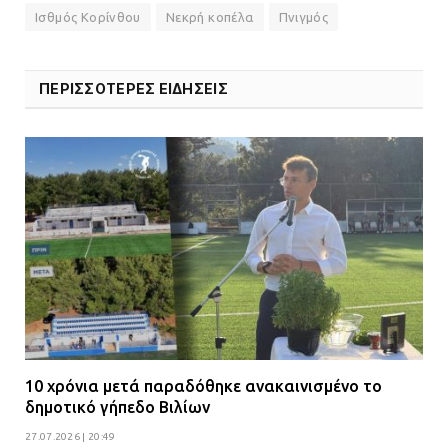
ανήλικους
Ισθμός Κορίνθου
Νεκρή κοπέλα
Πνιγμός
08.07.2026 | 09:38
ΠΕΡΙΣΣΟΤΕΡΕΣ ΕΙΔΗΣΕΙΣ
Άνω Λιόσια: Έριξαν τα ναρκωτικά
σε σκουπιδοφάγο για να μη τα βρει
η αστυνομία – Λογάριασαν χωρίς
τον ειδικό σκύλο
07.07.2026 | 09:56
Βούλα: Κραυγή αγωνίας από
κατοίκους για την οδό Άρεως –
«Τρέχουν με 90 χλμ. μέσα στη
γειτονιά»
07.07.2026 | 09:48
10 χρόνια μετά παραδόθηκε ανακαινισμένο το
δημοτικό γήπεδο Βιλίων
27.07.2026 | 20:49