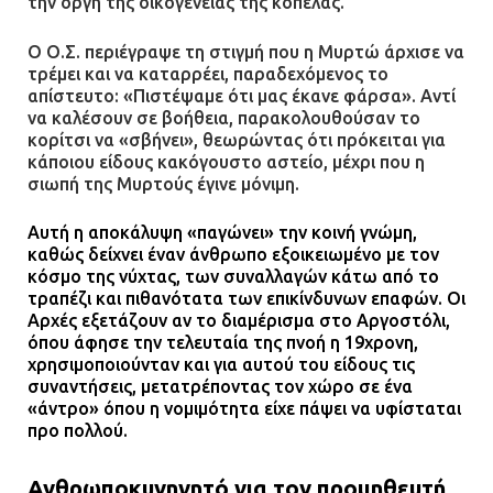
την οργή της οικογένειας της κοπέλας.
Ο Ο.Σ. περιέγραψε τη στιγμή που η Μυρτώ άρχισε να
τρέμει και να καταρρέει, παραδεχόμενος το
απίστευτο: «Πιστέψαμε ότι μας έκανε φάρσα». Αντί
να καλέσουν σε βοήθεια, παρακολουθούσαν το
κορίτσι να «σβήνει», θεωρώντας ότι πρόκειται για
κάποιου είδους κακόγουστο αστείο, μέχρι που η
σιωπή της Μυρτούς έγινε μόνιμη.
Αυτή η αποκάλυψη «παγώνει» την κοινή γνώμη,
καθώς δείχνει έναν άνθρωπο εξοικειωμένο με τον
κόσμο της νύχτας, των συναλλαγών κάτω από το
τραπέζι και πιθανότατα των επικίνδυνων επαφών. Οι
Αρχές εξετάζουν αν το διαμέρισμα στο Αργοστόλι,
όπου άφησε την τελευταία της πνοή η 19χρονη,
χρησιμοποιούνταν και για αυτού του είδους τις
συναντήσεις, μετατρέποντας τον χώρο σε ένα
«άντρο» όπου η νομιμότητα είχε πάψει να υφίσταται
προ πολλού.
Ανθρωποκυνηγητό για τον προμηθευτή