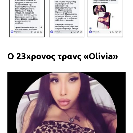
Ο 23χρονος τρανς «Olivia»