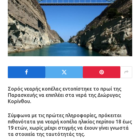
Τηλεφωνικές απάτες με λεία
130.000 ευρώ στην Αττική
13.07.2026 | 20:44
Ασπρόπυργος: Πέθανε ένας από
τους σοβαρά εγκαυματίες της
μεγάλης έκρηξης στο εργοστάσιο
12.07.2026 | 15:07
Σορός νεαρής κοπέλας εντοπίστηκε το πρωί της
Παρασκευής να επιπλέει στα νερά της Διώρυγας
Κορίνθου.
Άργος: Στη φυλακή οι δύο
αστυνομικοί για τους
Σύμφωνα με τις πρώτες πληροφορίες, πρόκειται
πυροβολισμούς κατά του 20χρονου
πιθανότατα για νεαρή κοπέλα ηλικίας περίπου 18 έως
με αναπηρία
19 ετών, χωρίς μέχρι στιγμής να έχουν γίνει γνωστά
τα στοιχεία της ταυτότητάς της.
11.07.2026 | 22:59