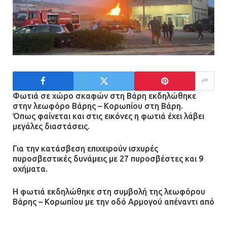
«Φρένο» στα ηλεκτρικά πατίνια:
Τέλος η οδήγησή τους από
ανήλικους
21.07.2026 | 13:35
Τροχαίο στην Πειραιώς: ΙΧ
συγκρούστηκε με φορτηγό – Ένας
Φωτιά σε χώρο σκαφών στη Βάρη εκδηλώθηκε
τραυματίας και κυκλοφοριακό χάος
στην λεωφόρο Βάρης – Κορωπίου στη Βάρη.
Όπως φαίνεται και στις εικόνες η φωτιά έχει λάβει
21.07.2026 | 13:12
μεγάλες διαστάσεις.
Για την κατάσβεση επιχειρούν ισχυρές
Βριλήσσια: Αυτοκίνητο έσπασε
πυροσβεστικές δυνάμεις με 27 πυροσβέστες και 9
τζαμαρία και μπήκε μέσα σε μαγαζί
οχήματα.
13.07.2026 | 21:32
Η φωτιά εκδηλώθηκε στη συμβολή της λεωφόρου
Βάρης – Κορωπίου με την οδό Αρμογού απέναντι από
τη Σχολή Ευελπίδων.
Η Οινόη αποκτά μια νέα, σύγχρονη
και ασφαλή παιδική χαρά