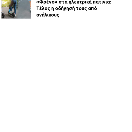
«Φρένο» στα ηλεκτρικά πατίνια:
Τέλος η οδήγησή τους από
ανήλικους
21.07.2026 | 13:35
Τροχαίο στην Πειραιώς: ΙΧ
συγκρούστηκε με φορτηγό – Ένας
τραυματίας και κυκλοφοριακό χάος
21.07.2026 | 13:12
Βριλήσσια: Αυτοκίνητο έσπασε
τζαμαρία και μπήκε μέσα σε μαγαζί
13.07.2026 | 21:32
Η Οινόη αποκτά μια νέα, σύγχρονη
και ασφαλή παιδική χαρά