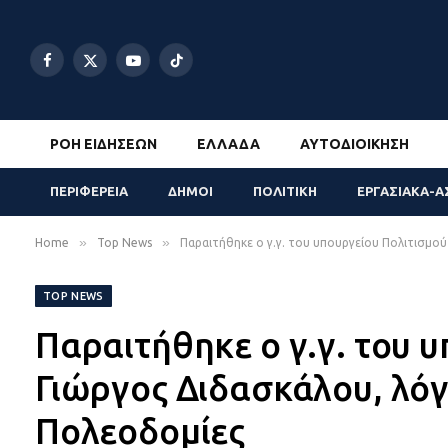
Facebook
X
YouTube
TikTok
(Twitter)
ΡΟΉ ΕΙΔΉΣΕΩΝ
ΕΛΛΆΔΑ
ΑΥΤΟΔΙΟΊΚΗΣΗ
ΠΕΡΙΦΕΡΕΙΑ
ΔΗΜΟΙ
ΠΟΛΙΤΙΚΗ
ΕΡΓΑΣΙΑΚΑ-Α
»
»
Home
Top News
Παραιτήθηκε ο γ.γ. του υπουργείου Πολιτισμο
TOP NEWS
Παραιτήθηκε ο γ.γ. του 
Γιώργος Διδασκάλου, λό
Πολεοδομίες