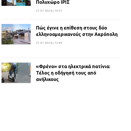
Πολυχώρο ΙΡΙΣ
21.07.2026 | 14:01
Πώς έγινε η επίθεση στους δύο
ελληνοαμερικανούς στην Ακρόπολη
21.07.2026 | 13:44
«Φρένο» στα ηλεκτρικά πατίνια:
Τέλος η οδήγησή τους από
ανήλικους
21.07.2026 | 13:35
Τροχαίο στην Πειραιώς: ΙΧ
συγκρούστηκε με φορτηγό – Ένας
τραυματίας και κυκλοφοριακό χάος
21.07.2026 | 13:12