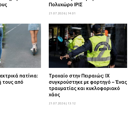
ους
Πολυχώρο ΙΡΙΣ
21.07.2026 | 14:01
εκτρικά πατίνια:
Τροχαίο στην Πειραιώς: ΙΧ
ή τους από
συγκρούστηκε με φορτηγό – Ένας
τραυματίας και κυκλοφοριακό
χάος
21.07.2026 | 13:12