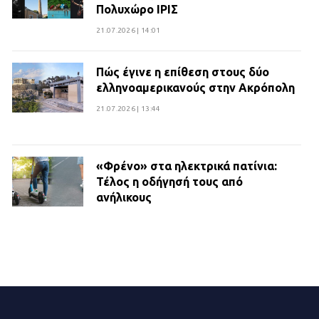
Πολυχώρο ΙΡΙΣ
21.07.2026 | 14:01
Πώς έγινε η επίθεση στους δύο
ελληνοαμερικανούς στην Ακρόπολη
21.07.2026 | 13:44
«Φρένο» στα ηλεκτρικά πατίνια:
Τέλος η οδήγησή τους από
ανήλικους
21.07.2026 | 13:35
Τροχαίο στην Πειραιώς: ΙΧ
συγκρούστηκε με φορτηγό – Ένας
τραυματίας και κυκλοφοριακό χάος
21.07.2026 | 13:12