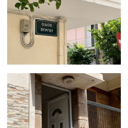
ανθρωποκτονίας στους δύο
αστυνομικούς
08.07.2026 | 22:30
Ομαδικός βιασμός 19χρονης στο
Α.Τ. Ομονοίας: Ο Εισαγγελέας
πρότεινε την αθώωση των
αστυνομικών
08.07.2026 | 16:24
Ο δήμαρχος Μάνδρας δώρισε όλους
τους μισθούς του 2025 στο Θριάσιο
για μηχάνημα καρδιολογικών
επεμβάσεων
08.07.2026 | 15:02
ΔΗΜΟΣ ΜΑΝΔΡΑΣ ΕΙΔΥΛΛΙΑΣ: Δύο
νέα πολυδύναμα οχήματα 4×4