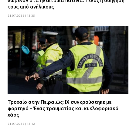
«Φρένο» στα ηλεκτρικά πατίνια: Τέλος η οδήγησή
τους από ανήλικους
21.07.2026 | 13:35
Τροχαίο στην Πειραιώς: ΙΧ συγκρούστηκε με
φορτηγό – Ένας τραυματίας και κυκλοφοριακό
χάος
21.07.2026 | 13:12