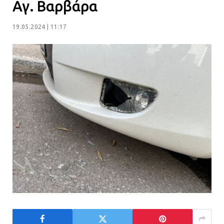
Αγ. Βαρβάρα
19.05.2024 | 11:17
Η Οινόη αποκτά μια νέα, σύγχρονη
και ασφαλή παιδική χαρά
13.07.2026 | 21:21
Τηλεφωνικές απάτες με λεία
130.000 ευρώ στην Αττική
13.07.2026 | 20:44
Ασπρόπυργος: Πέθανε ένας από
τους σοβαρά εγκαυματίες της
μεγάλης έκρηξης στο εργοστάσιο
12.07.2026 | 15:07