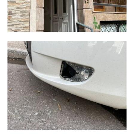
ενισχύουν την Πολιτική Προστασία
08.07.2026 | 09:40
Ομάδα ατόμων επιτέθηκε με
ρόπαλα και μαχαίρια σε δύο
ανήλικους
08.07.2026 | 09:38
Άνω Λιόσια: Έριξαν τα ναρκωτικά
σε σκουπιδοφάγο για να μη τα βρει
η αστυνομία – Λογάριασαν χωρίς
τον ειδικό σκύλο
07.07.2026 | 09:56
Βούλα: Κραυγή αγωνίας από
κατοίκους για την οδό Άρεως –
«Τρέχουν με 90 χλμ. μέσα στη
γειτονιά»