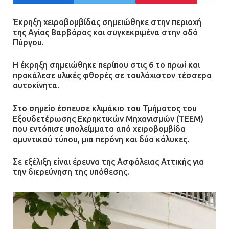
Άργος: Στη φυλακή οι δύο
αστυνομικοί για τους
Έκρηξη χειροβομβίδας σημειώθηκε στην περιοχή
πυροβολισμούς κατά του 20χρονου
της Αγίας Βαρβάρας και συγκεκριμένα στην οδό
με αναπηρία
Πύργου.
11.07.2026 | 22:59
Η έκρηξη σημειώθηκε περίπου στις 6 το πρωί και
προκάλεσε υλικές φθορές σε τουλάχιστον τέσσερα
Ένα πουλί «υπεύθυνο» για την
αυτοκίνητα.
πρωινή διακοπή ρεύματος στη
Μάνδρα
Στο σημείο έσπευσε κλιμάκιο του Τμήματος του
Εξουδετέρωσης Εκρηκτικών Μηχανισμών (ΤΕΕΜ)
09.07.2026 | 11:12
που εντόπισε υπολείμματα από χειροβομβίδα
αμυντικού τύπου, μια περόνη και δύο κάλυκες.
Φωτιά σε επιχείρηση στον
Σε εξέλιξη είναι έρευνα της Ασφάλειας Αττικής για
Ασπρόπυργο – Ήχησε το 112
την διερεύνηση της υπόθεσης.
09.07.2026 | 09:19
Δίωξη για απόπειρα