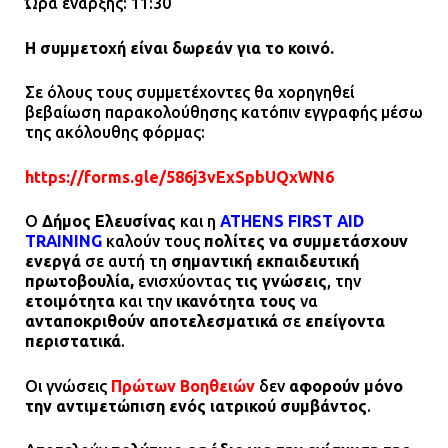
Ώρα έναρξης: 11:30
Η συμμετοχή είναι δωρεάν για το κοινό.
Σε όλους τους συμμετέχοντες θα χορηγηθεί
βεβαίωση παρακολούθησης κατόπιν εγγραφής μέσω
της ακόλουθης φόρμας:
https://forms.gle/586j3vExSpbUQxWN6
Ο
Δήμος Ελευσίνας
και η
ATHENS FIRST AID
TRAINING
καλούν τους
πολίτες να συμμετάσχουν
ενεργά
σε αυτή τη
σημαντική εκπαιδευτική
πρωτοβουλία,
ενισχύοντας
τις γνώσεις
, την
ετοιμότητα
και την
ικανότητα τους
να
ανταποκριθούν αποτελεσματικά
σε
επείγοντα
περιστατικά
.
Οι γνώσεις
Πρώτων Βοηθειών
δεν
αφορούν μόνο
την αντιμετώπιση ενός ιατρικού συμβάντος
.