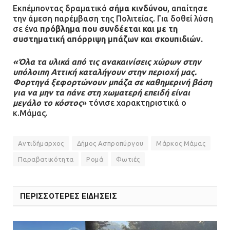
για μηχάνημα καρδιολογικών
Εκπέμποντας δραματικό
σήμα κινδύνου
, απαίτησε
επεμβάσεων
την άμεση παρέμβαση της Πολιτείας. Για δοθεί λύση
σε ένα
πρόβλημα που συνδέεται και με τη
08.07.2026 | 15:02
συστηματική απόρριψη μπάζων και σκουπιδιών.
ΔΗΜΟΣ ΜΑΝΔΡΑΣ ΕΙΔΥΛΛΙΑΣ: Δύο
«Όλα τα υλικά από τις ανακαινίσεις χώρων στην
νέα πολυδύναμα οχήματα 4×4
υπόλοιπη Αττική καταλήγουν στην περιοχή μας.
ενισχύουν την Πολιτική Προστασία
Φορτηγά ξεφορτώνουν μπάζα σε καθημερινή βάση
για να μην τα πάνε στη χωματερή επειδή είναι
08.07.2026 | 09:40
μεγάλο το κόστος
» τόνισε χαρακτηριστικά ο
κ.Μάμας.
Ομάδα ατόμων επιτέθηκε με
ρόπαλα και μαχαίρια σε δύο
Αντιδήμαρχος
Δήμος Ασπροπύργου
Μάρκος Μάμας
ανήλικους
Παραβατικότητα
Ρομά
Φωτιές
08.07.2026 | 09:38
Άνω Λιόσια: Έριξαν τα ναρκωτικά
ΠΕΡΙΣΣΟΤΕΡΕΣ ΕΙΔΗΣΕΙΣ
σε σκουπιδοφάγο για να μη τα βρει
η αστυνομία – Λογάριασαν χωρίς
τον ειδικό σκύλο