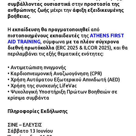
συμβάλλοντας ουσιαστικά
στην
προστασία της
ανθρώπινης ζωής
μέχρι την
άφιξη εξειδικευμένης
βοήθειας
.
Η
εκπαίδευση θα πραγματοποιηθεί
από
πιστοποιημένους εκπαιδευτές
της
ATHENS FIRST
AID TRAINING
, σύμφωνα
με τα πλέον σύγχρονα
διεθνή πρωτόκολλα
(ERC 2025 & ILCOR 2025), και θα
περιλαμβάνει τις εξής θεματικές ενότητες:
• Αντιμετώπιση πνιγμονής
• Καρδιοπνευμονική Αναζωογόνηση (CPR)
• Χρήση Αυτόματου Εξωτερικού Απινιδωτή (AED)
• Χρήση της συσκευής LifeVac
• Ψυχολογική Υποστήριξη Πρώτων Βοηθειών σε
κρίσιμα συμβάντα
Πληροφορίες Εκδήλωσης
ΣΙΝΕ – ΕΛΕΥΣΙΣ
Σάββατο 13 Ιουνίου