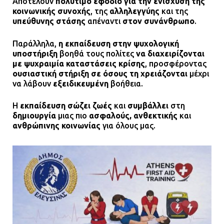
Αποτελούν
πολύτιμο εφόδιο για την ενίσχυση της
κοινωνικής συνοχής
, της
αλληλεγγύης
και της
υπεύθυνης στάσης
απέναντι
στον συνάνθρωπο
.
Παράλληλα,
η εκπαίδευση στην ψυχολογική
υποστήριξη
βοηθά τους πολίτες
να διαχειρίζονται
με ψυχραιμία καταστάσεις κρίσης
, προσφέροντας
ουσιαστική στήριξη σε όσους τη χρειάζονται
μέχρι
να λάβουν
εξειδικευμένη
βοήθεια.
Η
εκπαίδευση σώζει ζωές
και
συμβάλλει
στη
δημιουργία
μιας πιο
ασφαλούς, ανθεκτικής
και
ανθρώπινης κοινωνίας
για όλους μας.