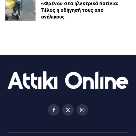
«Φρένο» στα ηλεκτρικά πατίνια:
Τέλος η οδήγησή τους από
ανήλικους
21.07.2026 | 13:35
Τροχαίο στην Πειραιώς: ΙΧ
συγκρούστηκε με φορτηγό – Ένας
τραυματίας και κυκλοφοριακό χάος
21.07.2026 | 13:12
Βριλήσσια: Αυτοκίνητο έσπασε
τζαμαρία και μπήκε μέσα σε μαγαζί
13.07.2026 | 21:32
Facebook
X
Instagram
(Twitter)
Η Οινόη αποκτά μια νέα, σύγχρονη
και ασφαλή παιδική χαρά