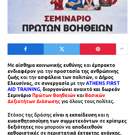
Με
αίσθημα κοινωνικής ευθύνης
και
έμπρακτο
ενδιαφέρον
για την
προστασία της ανθρώπινης
ζωής
και την
ασφάλεια των πολιτών
, ο
Δήμος
Ελευσίνας
, σε
συνεργασία
με την
ATHENS FIRST
AID TRAINING
,
διοργανώνει ανοιχτό και δωρεάν
Σεμινάριο
Πρώτων Βοηθειών
και
Βασικών
Δεξιοτήτων Διάσωσης
για όλους τους πολίτες.
Στόχος της δράσης
είναι η εκπαίδευση
και η
ευαισθητοποίηση των συμμετεχόντων
σε
κρίσιμες
δεξιότητες
που μπορούν να
αποδειχθούν
καθοριστικές
σε
περιστατικά έκτακτης ανάγκης
,