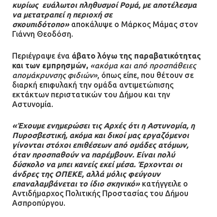
κυρίως ευάλωτοι πληθυσμοί Ρομά, με αποτέλεσμα
Ασπρόπυργο – Ήχησε το 112
να μετατραπεί η περιοχή σε
09.07.2026 | 09:19
σκουπιδότοπο»
αποκάλυψε ο Μάρκος Μάμας στον
Γιάννη Θεοδόση.
Περιέγραψε ένα
άβατο λόγω της παραβατικότητας
Δίωξη για απόπειρα
και των εμπρησμών,
«ακόμα και από προσπάθειες
ανθρωποκτονίας στους δύο
απομάκρυνσης φιδιών»
, όπως είπε, που θέτουν σε
αστυνομικούς
διαρκή επιφυλακή την ομάδα αντιμετώπισης
εκτάκτων περιστατικών του Δήμου και την
08.07.2026 | 22:30
Αστυνομία.
Ομαδικός βιασμός 19χρονης στο
«Έχουμε ενημερώσει τις Αρχές ότι η Αστυνομία, η
Πυροσβεστική, ακόμα και δικοί μας εργαζόμενοι
Α.Τ. Ομονοίας: Ο Εισαγγελέας
γίνονται στόχοι επιθέσεων από ομάδες ατόμων,
πρότεινε την αθώωση των
όταν προσπαθούν να παρέμβουν. Είναι πολύ
αστυνομικών
δύσκολο να μπει κανείς εκεί μέσα. Έρχονται οι
08.07.2026 | 16:24
άνδρες της ΟΠΕΚΕ, αλλά μόλις φεύγουν
επαναλαμβάνεται το ίδιο σκηνικό»
κατήγγειλε ο
Αντιδήμαρχος Πολιτικής Προστασίας του Δήμου
Ο δήμαρχος Μάνδρας δώρισε όλους
Ασπροπύργου.
τους μισθούς του 2025 στο Θριάσιο