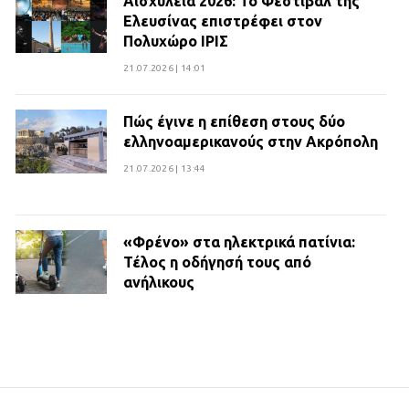
Αισχύλεια 2026: Το Φεστιβάλ της
Ελευσίνας επιστρέφει στον
Πολυχώρο ΙΡΙΣ
21.07.2026 | 14:01
Πώς έγινε η επίθεση στους δύο
ελληνοαμερικανούς στην Ακρόπολη
21.07.2026 | 13:44
«Φρένο» στα ηλεκτρικά πατίνια:
Τέλος η οδήγησή τους από
ανήλικους
21.07.2026 | 13:35
Τροχαίο στην Πειραιώς: ΙΧ
συγκρούστηκε με φορτηγό – Ένας
τραυματίας και κυκλοφοριακό χάος