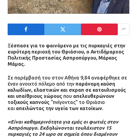
Ασπρόπυργος: Πέθανε ένας από
τους σοβαρά εγκαυματίες της
μεγάλης έκρηξης στο εργοστάσιο
12.07.2026 | 15:07
Ξέσπασε για το φαινόμενο με τις πυρκαγιές στην
Άργος: Στη φυλακή οι δύο
ευρύτερη περιοχή του Θριάσιου, ο Αντιδήμαρχος
αστυνομικοί για τους
Πολιτικής Προστασίας Ασπροπύργου, Μάρκος
πυροβολισμούς κατά του 20χρονου
Μάμας.
με αναπηρία
Σε παρέμβασή του στον Αθήνα 9,84 αναφέρθηκε σε
11.07.2026 | 22:59
έναν ανοιχτό πόλεμο από την
παράνομη καύση
καλωδίων, ελαστικών και σκραπ σε καταυλισμούς
Ένα πουλί «υπεύθυνο» για την
και υπαίθριους χώρους
που
απελευθερώνουν
πρωινή διακοπή ρεύματος στη
τοξικούς καπνούς
“πνίγοντας” το Θριάσιο
και
απειλώντας
την υγεία των κατοίκων
.
Μάνδρα
09.07.2026 | 11:12
«Είναι καθημερινότητα για εμάς οι φωτιές στον
Ασπρόπυργο. Εκδηλώνονται τουλάχιστον 15
πυρκαγιές το 24 ωρο σε σημεία όπου διαμένουν
Φωτιά σε επιχείρηση στον