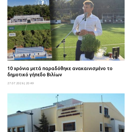
07.07.2026 | 09:56
Βούλα: Κραυγή αγωνίας από
κατοίκους για την οδό Άρεως –
«Τρέχουν με 90 χλμ. μέσα στη
γειτονιά»
07.07.2026 | 09:48
10 χρόνια μετά παραδόθηκε ανακαινισμένο το
δημοτικό γήπεδο Βιλίων
27.07.2026 | 20:49