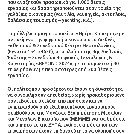
που αναζητούν προσωπικό για 1.000 θέσεις
εργασίας και δραστηριοποιούνται στον τομέα της
γαλάζιας οικονομίας (ναυτιλία, ναυπηγεία, ακτοπλοΐα,
θαλάσσιος τουρισμός – yachting, κ.ά.).
Παράλληλα, πραγματοποιείται «Ημέρα Καριέρας» με
αντικείμενο την ψηφιακή οικονομία στο Διεθνές
Εκθεσιακό & Συνεδριακό Κέντρο Θεσσαλονίκης
(Εγνατία 154, 54636), στο πλαίσιο της 4ης Διεθνούς
Έκθεσης – Συνεδρίου Ψηφιακής Τεχνολογίας &
Καινοτομίας «BEYOND 2024», με τη συμμετοχή 40
επιχειρήσεων με περισσότερες από 500 θέσεις
εργασίας.
Οι πολίτες που προσέρχονται έχουν τη δυνατότητα
να συνομιλήσουν απευθείας, χωρίς προκαθορισμένο
ραντεβού, με στελέχη επιχειρήσεων και να
ενημερωθούν από εξειδικευμένους εργασιακούς
συμβούλους της Μονάδας Εξυπηρέτησης Μεσαίων
και Μεγάλων Επιχειρήσεων (ΜΕΜΜΕ) για τις δράσεις
και υπηρεσίες της ΔΥΠΑ, ενώ οι εκπρόσωποι των
επιχειρήσεων έχουν τη δυνατότητα να υλοποιήσουν