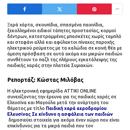
τους σοβαρά εγκαυματίες της
μεγάλης έκρηξης στο εργοστάσιο
12.07.2026 | 15:07
Ξερά χόρτα, σκουπίδια, σπασμένα παιχνίδια,
ξεκολλημένοι ειδικοί τάπητες προστασίας, κορμοί
δέντρων, κατεστραμμένες μπασκέτες χωρίς ταμπλό
Άργος: Στη φυλακή οι δύο
και στεφάνι αλλά και αφύλακτοι πίνακες παροχής
αστυνομικοί για τους
ηλεκτρικού ρεύματος με τα καλώδια σε κοινή θέα με
πυροβολισμούς κατά του 20χρονου
άμεση πρόσβαση σε αυτά ακόμα και μικρών παιδιών
με αναπηρία
συνθέτουν το παζλ της πλήρους εγκατάλειψης της
παιδικής χαράς στην πλατεία Συμιακών.
11.07.2026 | 22:59
Ρεπορτάζ: Κώστας Μιλόβας
Ένα πουλί «υπεύθυνο» για την
πρωινή διακοπή ρεύματος στη
Η ηλεκτρονική εφημερίδα ATTIKI ONLINE
Μάνδρα
συνεχίζοντας την έρευνα για τις παιδικές χαρές σε
Ελευσίνα και Μαγούλα μετά την ανάρτηση του
09.07.2026 | 11:12
θέματος με τίτλο
Παιδική χαρά αεροδρομίου
Ελευσίνας Σε κίνδυνο η ασφάλεια των παιδιών
Φωτιά σε επιχείρηση στον
δημοσιεύει στοιχεία για ακόμα έναν χώρο που είναι
επικίνδυνος για τα μικρά παιδιά που τον
Ασπρόπυργο – Ήχησε το 112