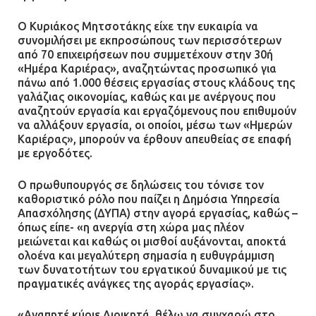
Ο Κυριάκος Μητσοτάκης είχε την ευκαιρία να
συνομιλήσει με εκπροσώπους των περισσότερων
από 70 επιχειρήσεων που συμμετέχουν στην 30ή
«Ημέρα Καριέρας», αναζητώντας προσωπικό για
πάνω από 1.000 θέσεις εργασίας στους κλάδους της
γαλάζιας οικονομίας, καθώς και με ανέργους που
αναζητούν εργασία και εργαζόμενους που επιθυμούν
να αλλάξουν εργασία, οι οποίοι, μέσω των «Ημερών
Καριέρας», μπορούν να έρθουν απευθείας σε επαφή
με εργοδότες.
Ο πρωθυπουργός σε δηλώσεις του τόνισε τον
καθοριστικό ρόλο που παίζει η Δημόσια Υπηρεσία
Απασχόλησης (ΔΥΠΑ) στην αγορά εργασίας, καθώς –
όπως είπε- «η ανεργία στη χώρα μας πλέον
μειώνεται και καθώς οι μισθοί αυξάνονται, αποκτά
ολοένα και μεγαλύτερη σημασία η ευθυγράμμιση
των δυνατοτήτων του εργατικού δυναμικού με τις
πραγματικές ανάγκες της αγοράς εργασίας».
«Αγαπητέ κύριε Διοικητά, θέλω να συγχαρώ στο