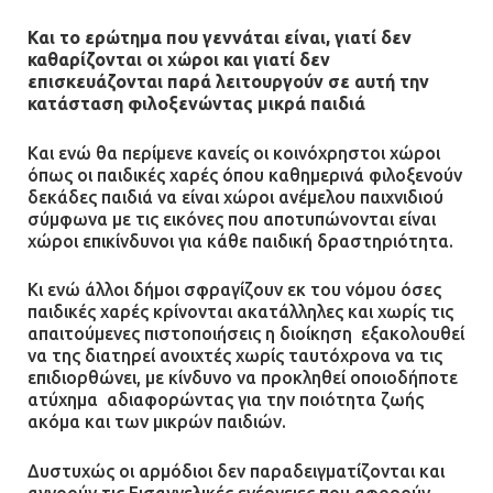
Και το ερώτημα που γεννάται είναι, γιατί δεν
Βούλα: Κραυγή αγωνίας από
καθαρίζονται οι χώροι και γιατί δεν
κατοίκους για την οδό Άρεως –
επισκευάζονται παρά λειτουργούν σε αυτή την
«Τρέχουν με 90 χλμ. μέσα στη
κατάσταση φιλοξενώντας μικρά παιδιά
γειτονιά»
Και ενώ θα περίμενε κανείς οι κοινόχρηστοι χώροι
07.07.2026 | 09:48
όπως οι παιδικές χαρές όπου καθημερινά φιλοξενούν
δεκάδες παιδιά να είναι χώροι ανέμελου παιχνιδιού
σύμφωνα με τις εικόνες που αποτυπώνονται είναι
χώροι επικίνδυνοι για κάθε παιδική δραστηριότητα.
Κι ενώ άλλοι δήμοι σφραγίζουν εκ του νόμου όσες
παιδικές χαρές κρίνονται ακατάλληλες και χωρίς τις
απαιτούμενες πιστοποιήσεις η διοίκηση εξακολουθεί
να της διατηρεί ανοιχτές χωρίς ταυτόχρονα να τις
επιδιορθώνει, με κίνδυνο να προκληθεί οποιοδήποτε
ατύχημα αδιαφορώντας για την ποιότητα ζωής
ακόμα και των μικρών παιδιών.
Δυστυχώς οι αρμόδιοι δεν παραδειγματίζονται και
αγνοούν τις Εισαγγελικές ενέργειες που αφορούν