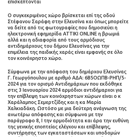
επισκέπτονται
09.07.2026 | 09:19
Ο συγκεκριμένος χώρο βρίσκεται επί της οδού
Στέφανου Σαράφη στην Ελευσίνα και όπως μπορείτε
να δείτε από τις φωτογραφίες που δημοσιεύει η
Δίωξη για απόπειρα
ηλεκτρονική εφημερίδα ATTIKI ONLINE η βρωμιά
ανθρωποκτονίας στους δύο
αλλά και η αδιαφορία από τους αρμόδιους
αστυνομικούς
αντιδημάρχους του δήμου Ελευσίνας για την
επιμέλεια της παιδικής χαράς είναι εμφανής σε όλο
08.07.2026 | 22:30
τον κοινόχρηστο χώρο.
Ομαδικός βιασμός 19χρονης στο
Σύμφωνα με την απόφαση του δημάρχου Ελευσίνας
Α.Τ. Ομονοίας: Ο Εισαγγελέας
Γ. Γεωργόπουλου με αριθμό ΑΔΑ: 6Β5ΟΩΠΒ-ΡΗΠ/5-
πρότεινε την αθώωση των
2024 για τον ορισμό Αντιδημάρχων που εκδόθηκε
στις 3 Ιανουαρίου 2024 αρμόδιοι αντιδήμαρχοι για
αστυνομικών
την επίβλεψη των κοινόχρηστων χώρων είναι ο κ
08.07.2026 | 16:24
Χαράλαμπος Σεμερτζίδης και η κα Μαρία
Χαλκιαδάκη. Ωστόσο με μια δεύτερη ανάγνωση της
ανωτέρω απόφασης και σύμφωνα με την
Ο δήμαρχος Μάνδρας δώρισε όλους
παράγραφο 8, Ι την αρμοδιότητα και άρα την ευθύνη
τους μισθούς του 2025 στο Θριάσιο
της γενικής εποπτείας ελέγχου και επίβλεψης,
για μηχάνημα καρδιολογικών
συντήρησης των εγκαταστάσεων και υποδομών
επεμβάσεων