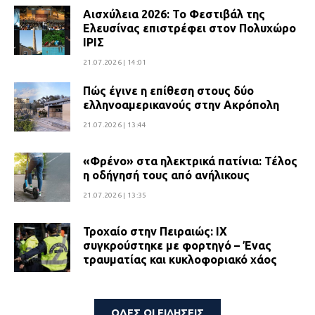
Αισχύλεια 2026: Το Φεστιβάλ της
Ελευσίνας επιστρέφει στον Πολυχώρο
ΙΡΙΣ
21.07.2026 | 14:01
Πώς έγινε η επίθεση στους δύο
ελληνοαμερικανούς στην Ακρόπολη
21.07.2026 | 13:44
«Φρένο» στα ηλεκτρικά πατίνια: Τέλος
η οδήγησή τους από ανήλικους
21.07.2026 | 13:35
Τροχαίο στην Πειραιώς: ΙΧ
συγκρούστηκε με φορτηγό – Ένας
τραυματίας και κυκλοφοριακό χάος
21.07.2026 | 13:12
Βριλήσσια: Αυτοκίνητο έσπασε
ΟΛΕΣ ΟΙ ΕΙΔΗΣΕΙΣ