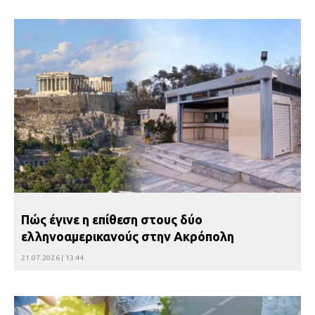
Βούλα: Κραυγή αγωνίας από κατοίκους
για την οδό Άρεως – «Τρέχουν με 90
χλμ. μέσα στη γειτονιά»
07.07.2026 | 09:48
Πώς έγινε η επίθεση στους δύο
ελληνοαμερικανούς στην Ακρόπολη
21.07.2026 | 13:44