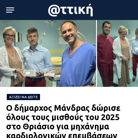
ΑΞΊΖΕΙ ΝΑ ΔΕΊΤΕ
Ομάδα ατόμων επιτέθηκε με
ρόπαλα και μαχαίρια σε δύο
ανήλικους