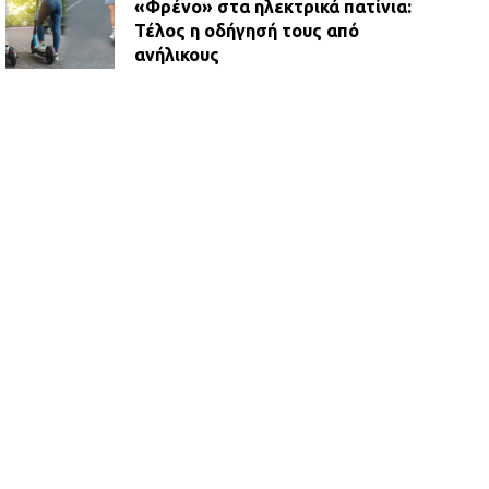
«Φρένο» στα ηλεκτρικά πατίνια:
Τέλος η οδήγησή τους από
ανήλικους
21.07.2026 | 13:35
Τροχαίο στην Πειραιώς: ΙΧ
συγκρούστηκε με φορτηγό – Ένας
τραυματίας και κυκλοφοριακό χάος
21.07.2026 | 13:12
Βριλήσσια: Αυτοκίνητο έσπασε
τζαμαρία και μπήκε μέσα σε μαγαζί
13.07.2026 | 21:32
Η Οινόη αποκτά μια νέα, σύγχρονη
και ασφαλή παιδική χαρά