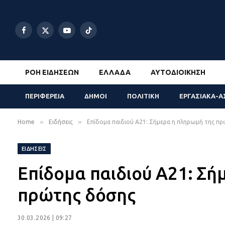
Facebook
X
YouTube
TikTok
(Twitter)
ΡΟΉ ΕΙΔΉΣΕΩΝ
ΕΛΛΆΔΑ
ΑΥΤΟΔΙΟΊΚΗΣΗ
ΠΕΡΙΦΕΡΕΙΑ
ΔΗΜΟΙ
ΠΟΛΙΤΙΚΗ
ΕΡΓΑΣΙΑΚΑ-Α
»
»
Home
Ειδήσεις
Επίδομα παιδιού Α21: Σήμερα η πληρωμή της π
ΕΙΔΉΣΕΙΣ
Επίδομα παιδιού Α21: Σή
πρώτης δόσης
30.03.2026 | 09:27