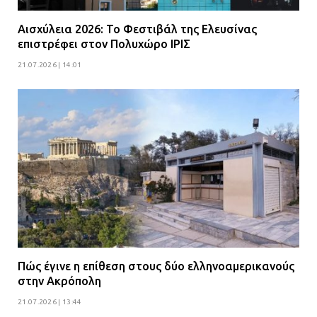
κατοίκους για την οδό Άρεως –
«Τρέχουν με 90 χλμ. μέσα στη
Αισχύλεια 2026: Το Φεστιβάλ της Ελευσίνας
γειτονιά»
επιστρέφει στον Πολυχώρο ΙΡΙΣ
07.07.2026 | 09:48
21.07.2026 | 14:01
Πώς έγινε η επίθεση στους δύο ελληνοαμερικανούς
στην Ακρόπολη
21.07.2026 | 13:44