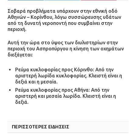
12.07.2026 | 15:07
Σοβαρά προβλήματα υπάρχουν στην εθνική οδό
Αθηνών – Κορίνθου, λόγω συσσώρευσης υδάτων
από τη δυνατή νεροποντή που συμβαίνει στην
Άργος: Στη φυλακή οι δύο
περιοχή.
αστυνομικοί για τους
πυροβολισμούς κατά του 20χρονου
Αυτή την ώρα στο ύψος των διυλιστηρίων στην
με αναπηρία
περιοχή του Ασπροπύργου η κίνηση των οχημάτων
διεξάγεται:
11.07.2026 | 22:59
Ρεύμα κυκλοφορίας προς Κόρινθο: Από την
Ένα πουλί «υπεύθυνο» για την
αριστερή λωρίδα κυκλοφορίας. Κλειστή είναι η
πρωινή διακοπή ρεύματος στη
δεξιά και η μεσαία.
Μάνδρα
Ρεύμα κυκλοφορίας προς Αθήνα: Από την
09.07.2026 | 11:12
αριστερή και μεσαία λωρίδα. Κλειστή είναι η
δεξιά.
Φωτιά σε επιχείρηση στον
Ασπρόπυργο – Ήχησε το 112
ΠΕΡΙΣΣΟΤΕΡΕΣ ΕΙΔΗΣΕΙΣ
09.07.2026 | 09:19