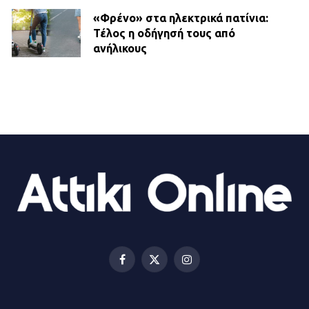
«Φρένο» στα ηλεκτρικά πατίνια:
Τέλος η οδήγησή τους από
ανήλικους
21.07.2026 | 13:35
Τροχαίο στην Πειραιώς: ΙΧ
συγκρούστηκε με φορτηγό – Ένας
τραυματίας και κυκλοφοριακό χάος
21.07.2026 | 13:12
Βριλήσσια: Αυτοκίνητο έσπασε
τζαμαρία και μπήκε μέσα σε μαγαζί
13.07.2026 | 21:32
Facebook
X
Instagram
(Twitter)
Η Οινόη αποκτά μια νέα, σύγχρονη
και ασφαλή παιδική χαρά