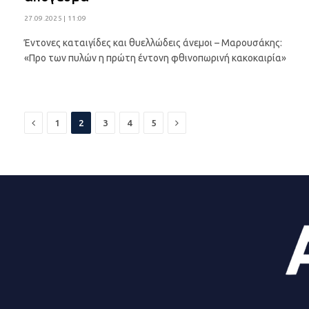
27.09.2025 | 11:09
Έντονες καταιγίδες και θυελλώδεις άνεμοι – Μαρουσάκης:
«Προ των πυλών η πρώτη έντονη φθινοπωρινή κακοκαιρία»
Previous
Next
1
2
3
4
5