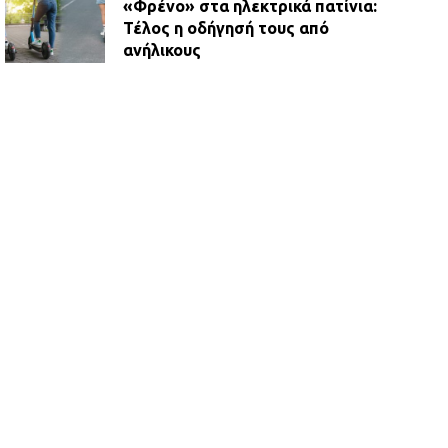
«Φρένο» στα ηλεκτρικά πατίνια:
Τέλος η οδήγησή τους από
ανήλικους
21.07.2026 | 13:35
Τροχαίο στην Πειραιώς: ΙΧ
συγκρούστηκε με φορτηγό – Ένας
τραυματίας και κυκλοφοριακό χάος
21.07.2026 | 13:12
Βριλήσσια: Αυτοκίνητο έσπασε
τζαμαρία και μπήκε μέσα σε μαγαζί
13.07.2026 | 21:32
Η Οινόη αποκτά μια νέα, σύγχρονη
και ασφαλή παιδική χαρά