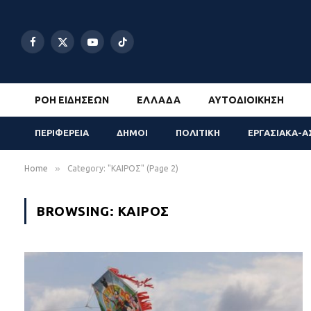
Facebook
X
YouTube
TikTok
(Twitter)
ΡΟΉ ΕΙΔΉΣΕΩΝ
ΕΛΛΆΔΑ
ΑΥΤΟΔΙΟΊΚΗΣΗ
ΠΕΡΙΦΕΡΕΙΑ
ΔΗΜΟΙ
ΠΟΛΙΤΙΚΗ
ΕΡΓΑΣΙΑΚΑ-Α
»
Home
Category: "ΚΑΙΡΟΣ" (Page 2)
BROWSING:
ΚΑΙΡΟΣ