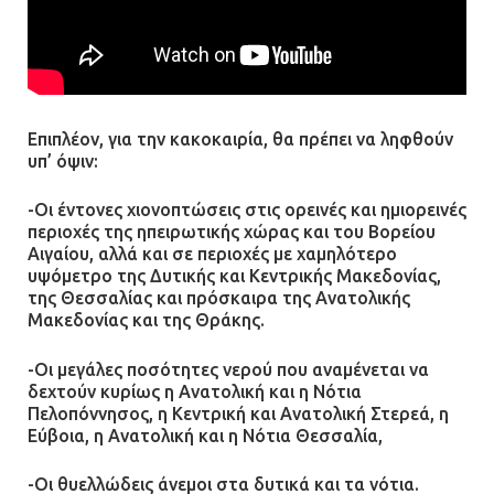
η αστυνομία – Λογάριασαν χωρίς
τον ειδικό σκύλο
07.07.2026 | 09:56
Βούλα: Κραυγή αγωνίας από
Επιπλέον, για την κακοκαιρία, θα πρέπει να ληφθούν
κατοίκους για την οδό Άρεως –
υπ’ όψιν:
«Τρέχουν με 90 χλμ. μέσα στη
γειτονιά»
-Οι έντονες χιονοπτώσεις στις ορεινές και ημιορεινές
περιοχές της ηπειρωτικής χώρας και του Βορείου
07.07.2026 | 09:48
Αιγαίου, αλλά και σε περιοχές με χαμηλότερο
υψόμετρο της Δυτικής και Κεντρικής Μακεδονίας,
της Θεσσαλίας και πρόσκαιρα της Ανατολικής
Μακεδονίας και της Θράκης.
-Οι μεγάλες ποσότητες νερού που αναμένεται να
δεχτούν κυρίως η Ανατολική και η Νότια
Πελοπόννησος, η Κεντρική και Ανατολική Στερεά, η
Εύβοια, η Ανατολική και η Νότια Θεσσαλία,
-Οι θυελλώδεις άνεμοι στα δυτικά και τα νότια.