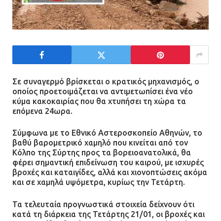
Ασπρόπυργος: Πέθανε ένας από
τους σοβαρά εγκαυματίες της
μεγάλης έκρηξης στο εργοστάσιο
12.07.2026 | 15:07
Σε συναγερμό βρίσκεται ο κρατικός μηχανισμός, ο
οποίος προετοιμάζεται να αντιμετωπίσει ένα νέο
κύμα κακοκαιρίας που θα χτυπήσει τη χώρα τα
Άργος: Στη φυλακή οι δύο
επόμενα 24ωρα.
αστυνομικοί για τους
πυροβολισμούς κατά του 20χρονου
Σύμφωνα με το Εθνικό Αστεροσκοπείο Αθηνών, το
με αναπηρία
βαθύ βαρομετρικό χαμηλό που κινείται από τον
Κόλπο της Σύρτης προς τα βορειοανατολικά, θα
11.07.2026 | 22:59
φέρει σημαντική επιδείνωση του καιρού, με ισχυρές
βροχές και καταιγίδες, αλλά και χιονοπτώσεις ακόμα
Ένα πουλί «υπεύθυνο» για την
και σε χαμηλά υψόμετρα, κυρίως την Τετάρτη.
πρωινή διακοπή ρεύματος στη
Μάνδρα
Τα τελευταία προγνωστικά στοιχεία δείχνουν ότι
κατά τη διάρκεια της Τετάρτης 21/01, οι βροχές και
09.07.2026 | 11:12