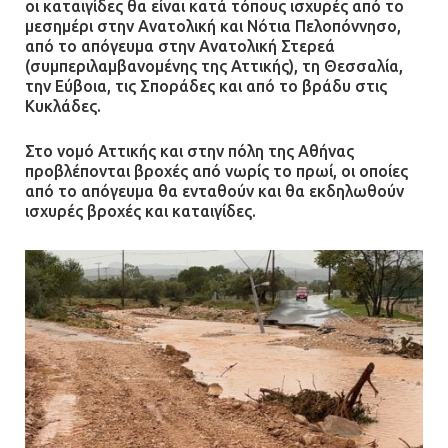
οι καταιγίδες θα είναι κατά τόπους ισχυρές από το
μεσημέρι στην Ανατολική και Νότια Πελοπόννησο,
Φωτιά σε επιχείρηση στον
από το απόγευμα στην Ανατολική Στερεά
(συμπεριλαμβανομένης της Αττικής), τη Θεσσαλία,
Ασπρόπυργο – Ήχησε το 112
την Εύβοια, τις Σποράδες και από το βράδυ στις
09.07.2026 | 09:19
Κυκλάδες.
Στο νομό Αττικής και στην πόλη της Αθήνας
προβλέπονται βροχές από νωρίς το πρωί, οι οποίες
Δίωξη για απόπειρα
από το απόγευμα θα ενταθούν και θα εκδηλωθούν
ανθρωποκτονίας στους δύο
ισχυρές βροχές και καταιγίδες.
αστυνομικούς
08.07.2026 | 22:30
Ομαδικός βιασμός 19χρονης στο
Α.Τ. Ομονοίας: Ο Εισαγγελέας
πρότεινε την αθώωση των
αστυνομικών
08.07.2026 | 16:24