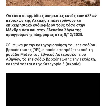
Ο δήμαρχος Μάνδρας δώρισε όλους
τους μισθούς του 2025 στο Θριάσιο
για μηχάνημα καρδιολογικών
Ωστόσο οι αρμόδιες υπηρεσίες εκτός των άλλων
επεμβάσεων
περιοχών της Αττικής επικεντρώνουν το
επιχειρησιακό ενδιαφέρον τους τόσο στην
08.07.2026 | 15:02
Μάνδρα όσο και στην Ελευσίνα λόγω της
προηγούμενης πλημμύρας στις 5/12/2025.
ΔΗΜΟΣ ΜΑΝΔΡΑΣ ΕΙΔΥΛΛΙΑΣ: Δύο
νέα πολυδύναμα οχήματα 4×4
Σύμφωνα με την κατηγοριοποίηση του επεισοδίου
ενισχύουν την Πολιτική Προστασία
βροχόπτωσης (RPI), η οποία εφαρμόζεται από τη
μονάδα Meteo του Εθνικού Αστεροσκοπείου
08.07.2026 | 09:40
Αθηνών, το επεισόδιο βροχόπτωσης την Τετάρτη,
κατατάσσεται στην Κατηγορία 5 (Ακραία).
Ομάδα ατόμων επιτέθηκε με
ρόπαλα και μαχαίρια σε δύο
ανήλικους
08.07.2026 | 09:38
Άνω Λιόσια: Έριξαν τα ναρκωτικά
σε σκουπιδοφάγο για να μη τα βρει