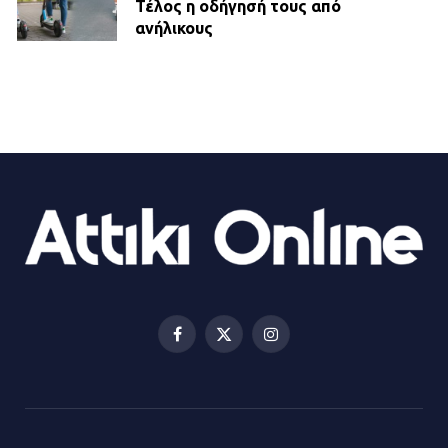
Τέλος η οδήγησή τους από
ανήλικους
21.07.2026 | 13:35
Τροχαίο στην Πειραιώς: ΙΧ
συγκρούστηκε με φορτηγό – Ένας
τραυματίας και κυκλοφοριακό χάος
21.07.2026 | 13:12
Βριλήσσια: Αυτοκίνητο έσπασε
τζαμαρία και μπήκε μέσα σε μαγαζί
13.07.2026 | 21:32
Facebook
X
Instagram
(Twitter)
Η Οινόη αποκτά μια νέα, σύγχρονη
και ασφαλή παιδική χαρά
13.07.2026 | 21:21