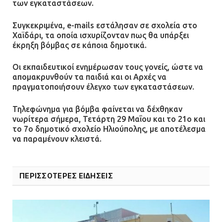
των εγκαταστάσεων.
Άργος: Στη φυλακή οι δύο
αστυνομικοί για τους
Συγκεκριμένα, e-mails εστάλησαν σε σχολεία στο
Χαϊδάρι, τα οποία ισχυρίζονταν πως θα υπάρξει
πυροβολισμούς κατά του 20χρονου
έκρηξη βόμβας σε κάποια δημοτικά.
με αναπηρία
11.07.2026 | 22:59
Οι εκπαιδευτικοί ενημέρωσαν τους γονείς, ώστε να
απομακρυνθούν τα παιδιά και οι Αρχές να
πραγματοποιήσουν έλεγχο των εγκαταστάσεων.
Ένα πουλί «υπεύθυνο» για την
πρωινή διακοπή ρεύματος στη
Τηλεφώνημα για βόμβα φαίνεται να δέχθηκαν
Μάνδρα
νωρίτερα σήμερα, Τετάρτη 29 Μαΐου και το 21ο και
09.07.2026 | 11:12
το 7ο δημοτικό σχολείο Ηλιούπολης, με αποτέλεσμα
να παραμένουν κλειστά.
Φωτιά σε επιχείρηση στον
Ασπρόπυργο – Ήχησε το 112
ΠΕΡΙΣΣΟΤΕΡΕΣ ΕΙΔΗΣΕΙΣ
09.07.2026 | 09:19
Δίωξη για απόπειρα