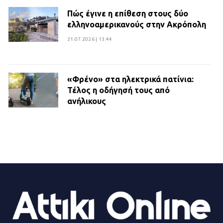
Πώς έγινε η επίθεση στους δύο
ελληνοαμερικανούς στην Ακρόπολη
21.07.2026 | 13:44
«Φρένο» στα ηλεκτρικά πατίνια:
Τέλος η οδήγησή τους από
ανήλικους
21.07.2026 | 13:35
Τροχαίο στην Πειραιώς: ΙΧ
συγκρούστηκε με φορτηγό – Ένας
τραυματίας και κυκλοφοριακό χάος
21.07.2026 | 13:12
Βριλήσσια: Αυτοκίνητο έσπασε
τζαμαρία και μπήκε μέσα σε μαγαζί