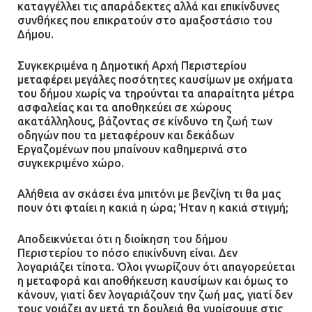
καταγγέλλει τις απαράδεκτες αλλά και επικίνδυνες
για μηχάνημα καρδιολογικών
συνθήκες που επικρατούν στο αμαξοστάσιο του
επεμβάσεων
Δήμου.
08.07.2026 | 15:02
Συγκεκριμένα η Δημοτική Αρχή Περιστερίου
μεταφέρει μεγάλες ποσότητες καυσίμων με οχήματα
ΔΗΜΟΣ ΜΑΝΔΡΑΣ ΕΙΔΥΛΛΙΑΣ: Δύο
του δήμου χωρίς να τηρούνται τα απαραίτητα μέτρα
νέα πολυδύναμα οχήματα 4×4
ασφαλείας και τα αποθηκεύει σε χώρους
ενισχύουν την Πολιτική Προστασία
ακατάλληλους, βάζοντας σε κίνδυνο τη ζωή των
οδηγών που τα μεταφέρουν και δεκάδων
08.07.2026 | 09:40
Εργαζομένων που μπαίνουν καθημερινά στο
συγκεκριμένο χώρο.
Ομάδα ατόμων επιτέθηκε με
Αλήθεια αν σκάσει ένα μπιτόνι με βενζίνη τι θα μας
ρόπαλα και μαχαίρια σε δύο
πουν ότι φταίει η κακιά η ώρα; Ήταν η κακιά στιγμή;
ανήλικους
08.07.2026 | 09:38
Αποδεικνύεται ότι η διοίκηση του δήμου
Περιστερίου το πόσο επικίνδυνη είναι. Δεν
λογαριάζει τίποτα. Όλοι γνωρίζουν ότι απαγορεύεται
Άνω Λιόσια: Έριξαν τα ναρκωτικά
η μεταφορά και αποθήκευση καυσίμων και όμως το
σε σκουπιδοφάγο για να μη τα βρει
κάνουν, γιατί δεν λογαριάζουν την ζωή μας, γιατί δεν
η αστυνομία – Λογάριασαν χωρίς
τους νοιάζει αν μετά τη δουλειά θα γυρίσουμε στις