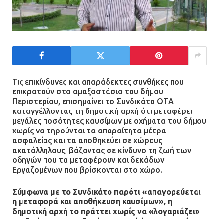
Ασπρόπυργος: Πέθανε ένας από
τους σοβαρά εγκαυματίες της
μεγάλης έκρηξης στο εργοστάσιο
12.07.2026 | 15:07
Τις επικίνδυνες και απαράδεκτες συνθήκες που
Άργος: Στη φυλακή οι δύο
επικρατούν στο αμαξοστάσιο του δήμου
αστυνομικοί για τους
Περιστερίου, επισημαίνει το Συνδικάτο ΟΤΑ
πυροβολισμούς κατά του 20χρονου
καταγγέλλοντας τη δημοτική αρχή ότι μεταφέρει
με αναπηρία
μεγάλες ποσότητες καυσίμων με οχήματα του δήμου
χωρίς να τηρούνται τα απαραίτητα μέτρα
11.07.2026 | 22:59
ασφαλείας και τα αποθηκεύει σε χώρους
ακατάλληλους, βάζοντας σε κίνδυνο τη ζωή των
οδηγών που τα μεταφέρουν και δεκάδων
Ένα πουλί «υπεύθυνο» για την
Εργαζομένων που βρίσκονται στο χώρο.
πρωινή διακοπή ρεύματος στη
Μάνδρα
Σύμφωνα με το Συνδικάτο παρότι «απαγορεύεται
09.07.2026 | 11:12
η μεταφορά και αποθήκευση καυσίμων», η
δημοτική αρχή το πράττει χωρίς να «λογαριάζει»