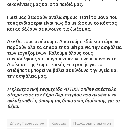
τον ειδικό σκύλο
οικογένειες μας και στα παιδιά μας.
07.07.2026 | 09:56
Γιατί μας θεωρούν αναλώσιμους. Γιατί το μόνο που
τους ενδιαφέρει είναι πως θα μειώσουν το κόστος
Βούλα: Κραυγή αγωνίας από
και ας βάζουν σε κίνδυνο τις ζωές μας.
κατοίκους για την οδό Άρεως –
«Τρέχουν με 90 χλμ. μέσα στη
Δεν θα τους αφήσουμε. Απαιτούμε εδώ και τώρα να
γειτονιά»
παρθούν όλα τα απαραίτητα μέτρα για την ασφάλεια
των εργαζομένων. Καλούμε όλους τους
07.07.2026 | 09:48
συναδέλφους να επαγρυπνούν, να ενημερώνουν τη
Διοίκηση της Σωματειακής Επιτροπής για το
οτιδήποτε μπορεί να βάλει σε κίνδυνο την υγεία και
την ασφάλεια μας.
Η ηλεκτρονική εφημερίδα ΑΤΤΙΚΗ online απέστειλε
αίτημα προς τον δήμο Περιστερίου προκειμένου να
φιλοξενηθεί η άποψη της δημοτικής διοίκησης για το
θέμα.
Δήμος Περιστερίου
Καύσιμα
Παράνομη διακίνηση