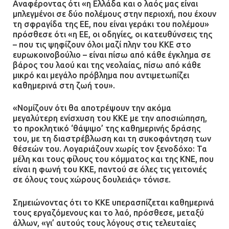
Αναφέροντας ότι «η Ελλάδα και ο λαός μας είναι
μπλεγμένοι σε δύο πολέμους στην περιοχή, που έχουν
Δίωξη για απόπειρα
τη σφραγίδα της ΕΕ, που είναι γεράκι του πολέμου»
ανθρωποκτονίας στους δύο
πρόσθεσε ότι «η ΕΕ, οι οδηγίες, οι κατευθύνσεις της
αστυνομικούς
– που τις ψηφίζουν όλοι μαζί πλην του ΚΚΕ στο
ευρωκοινοβούλιο – είναι πίσω από κάθε έγκλημα σε
08.07.2026 | 22:30
βάρος του λαού και της νεολαίας, πίσω από κάθε
μικρό και μεγάλο πρόβλημα που αντιμετωπίζει
Ομαδικός βιασμός 19χρονης στο
καθημερινά στη ζωή του».
Α.Τ. Ομονοίας: Ο Εισαγγελέας
πρότεινε την αθώωση των
«Νομίζουν ότι θα αποτρέψουν την ακόμα
αστυνομικών
μεγαλύτερη ενίσχυση του ΚΚΕ με την αποσιώπηση,
το προκλητικό ‘θάψιμο’ της καθημερινής δράσης
08.07.2026 | 16:24
του, με τη διαστρέβλωση και τη συκοφάντηση των
θέσεών του. Λογαριάζουν χωρίς τον ξενοδόχο: Τα
μέλη και τους φίλους του κόμματος και της ΚΝΕ, που
Ο δήμαρχος Μάνδρας δώρισε όλους
είναι η φωνή του ΚΚΕ, παντού σε όλες τις γειτονιές
τους μισθούς του 2025 στο Θριάσιο
σε όλους τους χώρους δουλειάς» τόνισε.
για μηχάνημα καρδιολογικών
επεμβάσεων
Σημειώνοντας ότι το ΚΚΕ υπερασπίζεται καθημερινά
08.07.2026 | 15:02
τους εργαζόμενους και το λαό, πρόσθεσε, μεταξύ
άλλων, «γι’ αυτούς τους λόγους στις τελευταίες