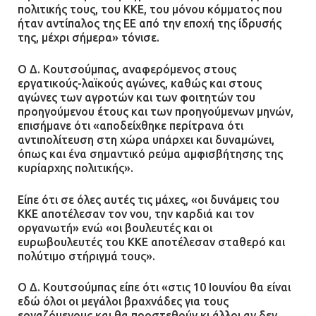
κατοίκους για την οδό Άρεως –
πολιτικής τους, του ΚΚΕ, του μόνου κόμματος που
«Τρέχουν με 90 χλμ. μέσα στη
ήταν αντίπαλος της ΕΕ από την εποχή της ίδρυσής
γειτονιά»
της, μέχρι σήμερα» τόνισε.
07.07.2026 | 09:48
Ο Δ. Κουτσούμπας, αναφερόμενος στους
εργατικούς-λαϊκούς αγώνες, καθώς και στους
αγώνες των αγροτών και των φοιτητών του
προηγούμενου έτους και των προηγούμενων μηνών,
επισήμανε ότι «αποδείχθηκε περίτρανα ότι
αντιπολίτευση στη χώρα υπάρχει και δυναμώνει,
όπως και ένα σημαντικό ρεύμα αμφισβήτησης της
κυρίαρχης πολιτικής».
Είπε ότι σε όλες αυτές τις μάχες, «οι δυνάμεις του
ΚΚΕ αποτέλεσαν τον νου, την καρδιά και τον
οργανωτή» ενώ «οι βουλευτές και οι
ευρωβουλευτές του ΚΚΕ αποτέλεσαν σταθερό και
πολύτιμο στήριγμά τους».
Ο Δ. Κουτσούμπας είπε ότι «στις 10 Ιουνίου θα είναι
εδώ όλοι οι μεγάλοι βραχνάδες για τους
εργαζόμενους και θα προστεθούν κι άλλοι αν δεν