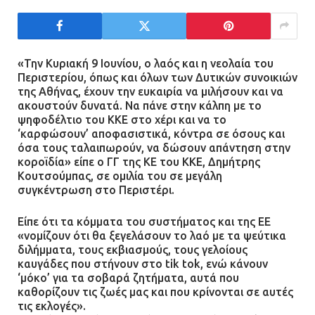
12.07.2026 | 15:07
Άργος: Στη φυλακή οι δύο
αστυνομικοί για τους
«Την Κυριακή 9 Ιουνίου, ο λαός και η νεολαία του
Περιστερίου, όπως και όλων των Δυτικών συνοικιών
πυροβολισμούς κατά του 20χρονου
της Αθήνας, έχουν την ευκαιρία να μιλήσουν και να
με αναπηρία
ακουστούν δυνατά. Να πάνε στην κάλπη με το
11.07.2026 | 22:59
ψηφοδέλτιο του ΚΚΕ στο χέρι και να το
‘καρφώσουν’ αποφασιστικά, κόντρα σε όσους και
όσα τους ταλαιπωρούν, να δώσουν απάντηση στην
Ένα πουλί «υπεύθυνο» για την
κοροϊδία» είπε ο ΓΓ της ΚΕ του ΚΚΕ, Δημήτρης
πρωινή διακοπή ρεύματος στη
Κουτσούμπας, σε ομιλία του σε μεγάλη
Μάνδρα
συγκέντρωση στο Περιστέρι.
09.07.2026 | 11:12
Είπε ότι τα κόμματα του συστήματος και της ΕΕ
«νομίζουν ότι θα ξεγελάσουν το λαό με τα ψεύτικα
Φωτιά σε επιχείρηση στον
διλήμματα, τους εκβιασμούς, τους γελοίους
Ασπρόπυργο – Ήχησε το 112
καυγάδες που στήνουν στο tik tok, ενώ κάνουν
‘μόκο’ για τα σοβαρά ζητήματα, αυτά που
09.07.2026 | 09:19
καθορίζουν τις ζωές μας και που κρίνονται σε αυτές
τις εκλογές».