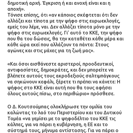
δημοτική αρχή. Έγκριση ή και ανοχή είναι και η
αποχή».
Τόνισε επίσης, ότι «αν κάποιος σκέφτεται ότι δεν
αλλάζει και τίποτα με την ψήφο στις ευρωεκλογές,
εμείς του λέμε, ναι. Δεν αλλάζει τίποτα μόνο με την
ψήφο στις ευρωεκλογές. Γι’ αυτό το ΚΚΕ, την ψήφο
που θα του δώσεις, θα την καταθέτει κάθε μέρα και
κάθε ώρα εκεί που αλλάζουν τα πάντα: Στους
αγώνες και στις μάχες για τη ζωή μας».
«Και όσοι αισθάνεστε αριστεροί, προοδευτικοί,
αντιφασίστες, δημοκράτες, και δεν μπορείτε να
βλέπετε αυτούς τους ακροδεξιούς σαλτιμπάγκους
να σηκώνουν κεφάλι, ξέρετε τι πρέπει να κάνετε: Η
ψήφος στο ΚΚΕ είναι αυτή που θα τους αφήσει
όλους αυτούς πίσω, στο περιθώριο» πρόσθεσε.
Ο Δ. Κουτσούμπας ολοκλήρωσε την ομιλία του
καλώντας το λαό του Περιστερίου και του Δυτικού
Τομέα «να γεμίσει με το ψηφοδέλτιο του ΚΚΕ τις
κάλπες, για να πάρει η κυβέρνηση, η ΕΕ και το
σύστημά τους, μήνυμα αντίστασης. Για να πάρει ο