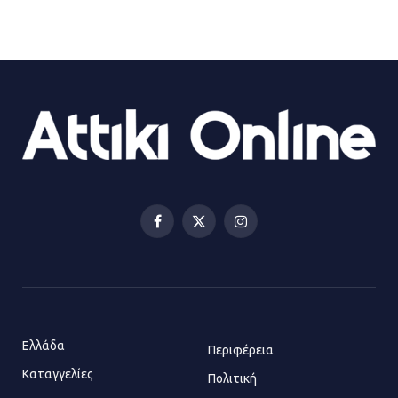
Τροχαίο στην Πειραιώς: ΙΧ
συγκρούστηκε με φορτηγό – Ένας
τραυματίας και κυκλοφοριακό χάος
21.07.2026 | 13:12
Βριλήσσια: Αυτοκίνητο έσπασε
τζαμαρία και μπήκε μέσα σε μαγαζί
13.07.2026 | 21:32
Facebook
X
Instagram
(Twitter)
Η Οινόη αποκτά μια νέα, σύγχρονη
και ασφαλή παιδική χαρά
13.07.2026 | 21:21
Ελλάδα
Περιφέρεια
Καταγγελίες
Τηλεφωνικές απάτες με λεία
Πολιτική