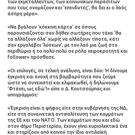
των εκμεταλλευτών, των κοινωνικών παράσιτων
που τους ονομάζουν και ‘επενδυτές’, θα δει κι ο λαός
άσπρη μέρα».
«Να βγάλουν ‘κόκκινη κάρτα’ σε όσους
παρουσιάζονται σαν δήθεν σωτήρες που τάχα ‘θα
τα αλλάξουν όλα’ χωρίς να αλλάξουν τίποτα, κάτι
σαν εργολάβοι ‘λύσεων’, με τον λαό μια ζωή στο
περιθώριο ή το πολύ-πολύ σε ρόλο χειροκροτητή και
follower» πρόσθεσε.
«Οι επιλογές, σε τελική ανάλυση, είναι δύο: Ή δίνουμε
έγκριση και ανοχή στη βαρβαρότητα που ζούμε
ώστε να συνεχιστεί και κλιμακωθεί, ή δηλώνουμε
‘Φτάνει, ως εδώ’!» είπε ο Δ. Κουτσούμπας και
υπογράμμισε:
«Έγκριση είναι η ψήφος είτε στην κυβέρνηση της ΝΔ,
είτε στη συναινετική αντιπολίτευση των κομμάτων
της ΕΕ και του ΝΑΤΟ. Των κομμάτων που και εδώ
στον dήμο Περιστερίου, έχουν γίνει κυριολεκτικά ένα
και στηρίζουν από κοινού την ίδια αντιλαϊκή