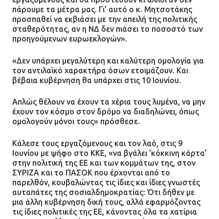
πάρουμε τα μέτρα μας. Γι’ αυτό ο κ. Μητσοτάκης
προσπαθεί να εκβιάσει με την απειλή της πολιτικής
σταθερότητας, αν η ΝΔ δεν πιάσει το ποσοστό των
προηγούμενων ευρωεκλογών».
«Δεν υπάρχει μεγαλύτερη και καλύτερη ομολογία για
τον αντιλαϊκό χαρακτήρα όσων ετοιμάζουν. Και
βέβαια κυβέρνηση θα υπάρχει στις 10 Ιουνίου.
Απλώς θέλουν να έχουν τα χέρια τους λυμένα, να μην
έχουν τον κόσμο στον δρόμο να διαδηλώνει, όπως
ομολογούν μόνοι τους» πρόσθεσε.
Κάλεσε τους εργαζόμενους και τον λαό, στις 9
Ιουνίου με ψήφο στο ΚΚΕ, «να βγάλει ‘κόκκινη κάρτα’
στην πολιτική της ΕΕ και των κομμάτων της, στον
ΣΥΡΙΖΑ και το ΠΑΣΟΚ που έρχονται από το
παρελθόν, κουβαλώντας τις ίδιες και ίδιες γνωστές
αυταπάτες της σοσιαλδημοκρατίας: Ότι δήθεν με
μια άλλη κυβέρνηση δική τους, αλλά εφαρμόζοντας
τις ίδιες πολιτικές της ΕΕ, κάνοντας όλα τα χατίρια