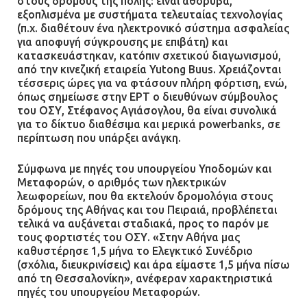
στους δρόμους της πόλης: είναι αθόρυβα,
εξοπλισμένα με συστήματα τελευταίας τεχνολογίας
(π.χ. διαθέτουν ένα ηλεκτρονικό σύστημα ασφαλείας
για αποφυγή σύγκρουσης με επιβάτη) και
κατασκευάστηκαν, κατόπιν σχετικού διαγωνισμού,
από την κινεζική εταιρεία Yutong Buus. Χρειάζονται
τέσσερις ώρες για να φτάσουν πλήρη φόρτιση, ενώ,
όπως σημείωσε στην ΕΡΤ ο διευθύνων σύμβουλος
του ΟΣΥ, Στέφανος Αγιάσογλου, θα είναι συνολικά
για το δίκτυο διαθέσιμα και μερικά powerbanks, σε
περίπτωση που υπάρξει ανάγκη.
Σύμφωνα με πηγές του υπουργείου Υποδομών και
Μεταφορών, ο αριθμός των ηλεκτρικών
λεωφορείων, που θα εκτελούν δρομολόγια στους
δρόμους της Αθήνας και του Πειραιά, προβλέπεται
τελικά να αυξάνεται σταδιακά, προς το παρόν με
τους φορτιστές του ΟΣΥ. «Στην Αθήνα μας
καθυστέρησε 1,5 μήνα το Ελεγκτικό Συνέδριο
(σχόλια, διευκρινίσεις) και άρα είμαστε 1,5 μήνα πίσω
από τη Θεσσαλονίκη», ανέφεραν χαρακτηριστικά
πηγές του υπουργείου Μεταφορών.