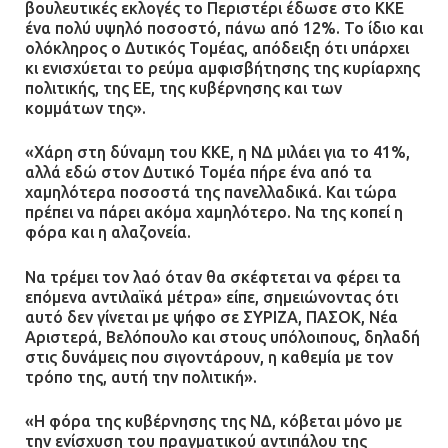
βουλευτικές εκλογές το Περιστέρι έδωσε στο ΚΚΕ
ΔΗΜΟΣ ΜΑΝΔΡΑΣ ΕΙΔΥΛΛΙΑΣ: Δύο
ένα πολύ υψηλό ποσοστό, πάνω από 12%. Το ίδιο και
νέα πολυδύναμα οχήματα 4×4
ολόκληρος ο Δυτικός Τομέας, απόδειξη ότι υπάρχει
ενισχύουν την Πολιτική Προστασία
κι ενισχύεται το ρεύμα αμφισβήτησης της κυρίαρχης
πολιτικής, της ΕΕ, της κυβέρνησης και των
08.07.2026 | 09:40
κομμάτων της».
Ομάδα ατόμων επιτέθηκε με
«Χάρη στη δύναμη του ΚΚΕ, η ΝΔ μιλάει για το 41%,
ρόπαλα και μαχαίρια σε δύο
αλλά εδώ στον Δυτικό Τομέα πήρε ένα από τα
ανήλικους
χαμηλότερα ποσοστά της πανελλαδικά. Και τώρα
πρέπει να πάρει ακόμα χαμηλότερο. Να της κοπεί η
08.07.2026 | 09:38
φόρα και η αλαζονεία.
Να τρέμει τον λαό όταν θα σκέφτεται να φέρει τα
Άνω Λιόσια: Έριξαν τα ναρκωτικά
επόμενα αντιλαϊκά μέτρα» είπε, σημειώνοντας ότι
σε σκουπιδοφάγο για να μη τα βρει
αυτό δεν γίνεται με ψήφο σε ΣΥΡΙΖΑ, ΠΑΣΟΚ, Νέα
η αστυνομία – Λογάριασαν χωρίς
Αριστερά, Βελόπουλο και στους υπόλοιπους, δηλαδή
τον ειδικό σκύλο
στις δυνάμεις που σιγοντάρουν, η καθεμία με τον
07.07.2026 | 09:56
τρόπο της, αυτή την πολιτική».
«Η φόρα της κυβέρνησης της ΝΔ, κόβεται μόνο με
Βούλα: Κραυγή αγωνίας από
την ενίσχυση του πραγματικού αντιπάλου της