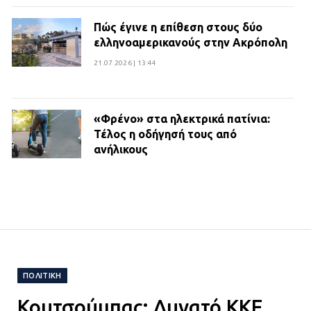
Πώς έγινε η επίθεση στους δύο
ελληνοαμερικανούς στην Ακρόπολη
21.07.2026 | 13:44
«Φρένο» στα ηλεκτρικά πατίνια:
Τέλος η οδήγησή τους από
ανήλικους
21.07.2026 | 13:35
Τροχαίο στην Πειραιώς: ΙΧ
συγκρούστηκε με φορτηγό – Ένας
τραυματίας και κυκλοφοριακό χάος
21.07.2026 | 13:12
ΠΟΛΙΤΙΚΉ
Κουτσούμπας: Δυνατό ΚΚΕ
Βριλήσσια: Αυτοκίνητο έσπασε