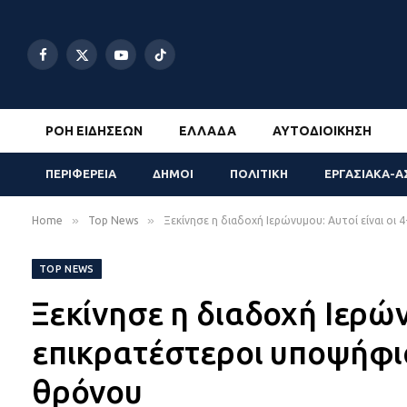
Facebook
X
YouTube
TikTok
(Twitter)
ΡΟΉ ΕΙΔΉΣΕΩΝ
ΕΛΛΆΔΑ
ΑΥΤΟΔΙΟΊΚΗΣΗ
ΠΕΡΙΦΕΡΕΙΑ
ΔΗΜΟΙ
ΠΟΛΙΤΙΚΗ
ΕΡΓΑΣΙΑΚΑ-Α
»
»
Home
Top News
Ξεκίνησε η διαδοχή Ιερώνυμου: Αυτοί είναι οι
TOP NEWS
Ξεκίνησε η διαδοχή Ιερών
επικρατέστεροι υποψήφιο
θρόνου