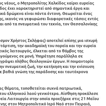
υς νέους, ο Μητροπολίτης Χαλκίδος χαίρει ευρείας
δος έχει χαρακτηριστεί από σημαντικά έργα και
ικά δρώμενα είναι πάντα έντονη. Θεωρείται ένας
ς, ικανός να γεφυρώσει διαφορετικές τάσεις εντός
ι από τα πνευματικά του τεκνία, τον Θεσσαλονίκης
σμον Χρήστος Σκλήφας) αποτελεί επίσης μια ισχυρή
τάρτιση, την ακαδημαϊκή του πορεία και την ευρεία
ικός λειτουργός, έλκεται από το θάμβος της
ηγούμενος σε μονή. Υπηρέτησε παράλληλα σε
υγγράψει πλήθος θεολογικών έργων. Η ποιμαντορία
ν πνευματική ζωή, την κατήχηση και την ενίσχυση
με βαθιά γνώση της παράδοσης και ταυτόχρονα
μας θέματα, τοποθετείται συχνά πατριωτικά,
 του ελληνικού λαού γενικότερα. Αίσθηση προκάλεσε
εία Λειτουργία στην οποία προεξήρχε στις 21 Μαΐου
ένης στον Μητροπολιτικό Ιερό Ναό στον Πειραιά,