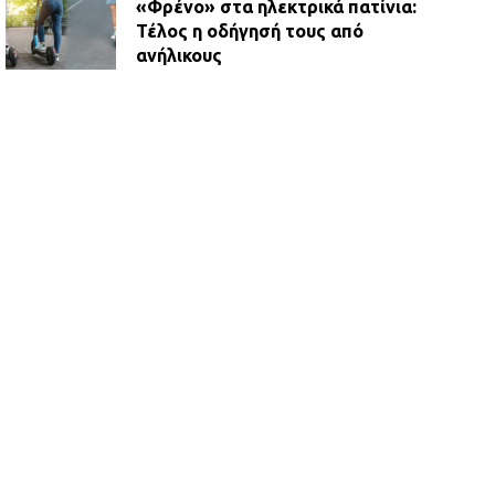
«Φρένο» στα ηλεκτρικά πατίνια:
Τέλος η οδήγησή τους από
ανήλικους
21.07.2026 | 13:35
Τροχαίο στην Πειραιώς: ΙΧ
συγκρούστηκε με φορτηγό – Ένας
τραυματίας και κυκλοφοριακό χάος
21.07.2026 | 13:12
Βριλήσσια: Αυτοκίνητο έσπασε
τζαμαρία και μπήκε μέσα σε μαγαζί
13.07.2026 | 21:32
Η Οινόη αποκτά μια νέα, σύγχρονη
και ασφαλή παιδική χαρά