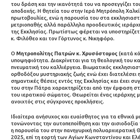
του δράση και την ικανότητά του να προσεγγίζει το
αποδοχής. Η θητεία του στην Ιερά Μητρόπολη Χαλκί
πρωτοβουλίες, ενώ η παρουσία του στα εκκλησιαστ
μετριοπαθής αλλά παράλληλα προοδευτικός ιεράρχη
της Εκκλησίας. Πρωτίστως φέρεται να υποστηρίζετα
κ. Φιλόθεο και τον Γόρτυνος κ. Νικηφόρο.
Ο
Μητροπολίτης Πατρών κ. Χρυσόστομος
(κατά κό
υποψηφιότητα. Διακρίνεται για τη θεολογική του κα
πνευματική του καλλιέργεια. Βιωματικός εκκλησιαστ
ορθοδόξου μυστηριακής ζωής ενώ έχει διατελέσει 
σημαντικές θέσεις εντός της Εκκλησίας και έχει σ
του στην Πάτρα χαρακτηρίζεται από την έμφαση στη
του ιερατικού σώματος. Θεωρείται ένας ιεράρχης 
ανοιχτός στις σύγχρονες προκλήσεις.
Ιδιαίτερα ανήσυχος και ευαίσθητος για τα εθνικά 
τονώνοντας την αυτοπεποίθηση και την αισιοδοξία
η παρουσία του στην πανηγυρική πολυαρχιερατική Θ
2025, επί τη εορτή των Αγίων Κωνσταντίνου και Ελ