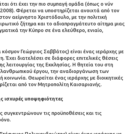
αι ότι έχει την πιο συμπαγή ομάδα (όπως ο νύν
 2008). Φέρεται να υποστηρίζεται ανοιχτά από τον
τον αείμνηστο Χριστόδουλο, με την πολιτική
ιρωτικό ζήτημα και το αδιαπραγμάτευτο αίτημα μιας
γματικά την Κύπρο σε ένα ελεύθερο, ενιαίο,
 κόσμον Γεώργιος Σαββάτος) είναι ένας ιεράρχης με
η. Έχει διατελέσει σε διάφορες επιτελικές θέσεις
ης λειτουργίας της Εκκλησίας. Η θητεία του στη
φιλανθρωπικού έργου, την αναδιοργάνωση των
ή κοινωνία. Θεωρείται ένας ιεράρχης με διοικητικές
ρίζεται από τον Μητροπολίτη Καισαριανής.
ης ισχυρές υποψηφιότητες
 συγκεντρώνουν τις προϋποθέσεις και τις
ρόνο.
Στέφανος Πολυκανδριώτης) είναι ένας ιεράρχης με