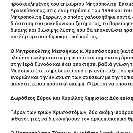
προσκεκλημένος του επιχώριου Μητροπολίτη. Εκτιμάτ
Αρχιεπίσκοπος στις αναμετρήσεις του 1998 και του
Μητροπολίτη Σερρών, ο οποίος γαλουχήθηκε κοντά σ
διάσταση του μακεδονικού ζητήματος, το βορειοηπε
δίκαιης και βιώσιμης λύσης, που θα επανενώσει πρα
ανεξάρτητο και δημοκρατικό κράτος.
Ο Μητροπολίτης Μεσσηνίας κ. Χρυσόστομος
(κατά
πλούσια εκκλησιαστική εμπειρία και σημαντική δράσ
στην Ιερά Σύνοδο και έχει αποκτήσει βαθιά γνώση τ
Μεσσηνία έχει σημαδευτεί από την ανάπτυξη του 
ενοριών και την ενίσχυση των σχέσεων με την τοπικ
ικανότητες και πρακτική σκέψη. Φέρεται να υποστη
Δωρόθεος Σύρου και Κύριλλος Κηφισίας: Δύο επίσ
Πέραν των τριών Χρυσοστόμων, δύο ακόμη ιεράρχες
πιθανότητες να διεκδικήσουν τον αρχιεπισκοπικό θ
Ο
Μητροπολίτης Σύρου κ. Δωρόθεος
(κατά κόσμον 