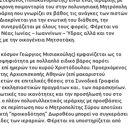
όχρονη ποιμαντορία του στην πολυνησιακή Μητρόπολη
ράρχη που γνωρίζει σε βάθος τις ανάγκες των πιστών
 Διακρίνεται για την ενωτική του διάθεση, την
α συνεργάζεται με όλους τους φορείς. Φέρεται να
 Νέας Ιωνίας – Ιωαννίνων – Ύδρας αλλά και τον
ς με την οικογένεια Μητσοτάκη.
 κόσμον Γεώργιος Μισιακούλης) εμφανίζεται ως το
οψηφιότητα με πολλαπλό ειδικό βάρος παρότι
ς επί ημερών του κυρού Χριστόδουλου. Προερχόμενος
 της Αρχιεπισκοπής Αθηνών (επί μακαριστού
 ετών σε επιτελικές θέσεις στα Συνοδικά Γραφεία
ν εκκλησιαστικών πραγμάτων και.. των παρασκηνίων.
νωτικές του ικανότητες και την προσήλωσή του στο
 ο πλέον πολυσυλλεκτικός ιεράρχης με προσβάσεις
ά σε περίπτωση που ο Μητροπολίτης Σύρου αποτύχει
ιχτή ‘’προικοδότηση’’ Δωροθέου μπορεί να συγκεράσει
άδες των ιεραρχών. Φέρεται να υποστηρίζεται από