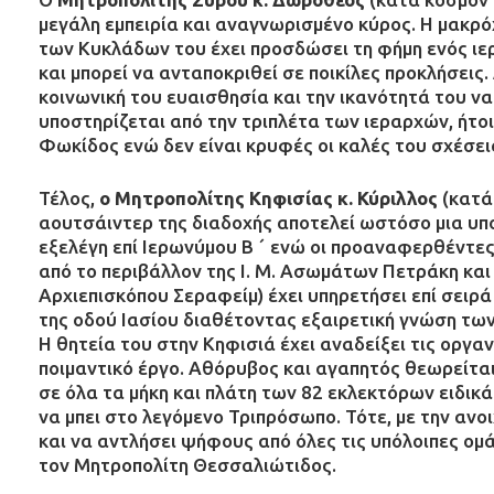
μεγάλη εμπειρία και αναγνωρισμένο κύρος. Η μακρ
των Κυκλάδων του έχει προσδώσει τη φήμη ενός ιε
και μπορεί να ανταποκριθεί σε ποικίλες προκλήσεις.
κοινωνική του ευαισθησία και την ικανότητά του ν
υποστηρίζεται από την τριπλέτα των ιεραρχών, ήτοι
Φωκίδος ενώ δεν είναι κρυφές οι καλές του σχέσει
Τέλος,
ο Μητροπολίτης Κηφισίας κ. Κύριλλος
(κατά
αουτσάιντερ της διαδοχής αποτελεί ωστόσο μια υπ
εξελέγη επί Ιερωνύμου Β ´ ενώ οι προαναφερθέντε
από το περιβάλλον της Ι. Μ. Ασωμάτων Πετράκη και
Αρχιεπισκόπου Σεραφείμ) έχει υπηρετήσει επί σειρά
της οδού Ιασίου διαθέτοντας εξαιρετική γνώση τω
Η θητεία του στην Κηφισιά έχει αναδείξει τις οργα
ποιμαντικό έργο. Αθόρυβος και αγαπητός θεωρείται
σε όλα τα μήκη και πλάτη των 82 εκλεκτόρων ειδικ
να μπει στο λεγόμενο Τριπρόσωπο. Τότε, με την ανο
και να αντλήσει ψήφους από όλες τις υπόλοιπες ομ
τον Μητροπολίτη Θεσσαλιώτιδος.