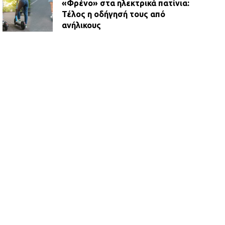
«Φρένο» στα ηλεκτρικά πατίνια:
Τέλος η οδήγησή τους από
ανήλικους
21.07.2026 | 13:35
Τροχαίο στην Πειραιώς: ΙΧ
συγκρούστηκε με φορτηγό – Ένας
τραυματίας και κυκλοφοριακό χάος
21.07.2026 | 13:12
Βριλήσσια: Αυτοκίνητο έσπασε
τζαμαρία και μπήκε μέσα σε μαγαζί
13.07.2026 | 21:32
Η Οινόη αποκτά μια νέα, σύγχρονη
και ασφαλή παιδική χαρά