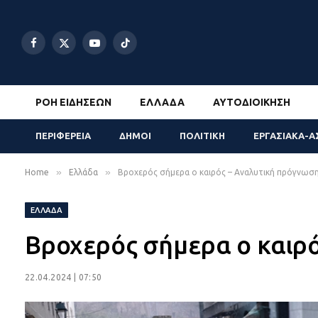
Facebook
X
YouTube
TikTok
(Twitter)
ΡΟΉ ΕΙΔΉΣΕΩΝ
ΕΛΛΆΔΑ
ΑΥΤΟΔΙΟΊΚΗΣΗ
ΠΕΡΙΦΕΡΕΙΑ
ΔΗΜΟΙ
ΠΟΛΙΤΙΚΗ
ΕΡΓΑΣΙΑΚΑ-Α
»
»
Home
Ελλάδα
Βροχερός σήμερα ο καιρός – Αναλυτική πρόγνωσ
ΕΛΛΆΔΑ
Βροχερός σήμερα ο καιρ
22.04.2024 | 07:50