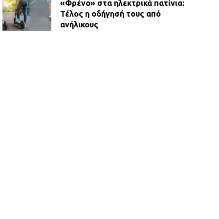
«Φρένο» στα ηλεκτρικά πατίνια:
Τέλος η οδήγησή τους από
ανήλικους
21.07.2026 | 13:35
Τροχαίο στην Πειραιώς: ΙΧ
συγκρούστηκε με φορτηγό – Ένας
τραυματίας και κυκλοφοριακό χάος
21.07.2026 | 13:12
Βριλήσσια: Αυτοκίνητο έσπασε
τζαμαρία και μπήκε μέσα σε μαγαζί
13.07.2026 | 21:32
Η Οινόη αποκτά μια νέα, σύγχρονη
και ασφαλή παιδική χαρά