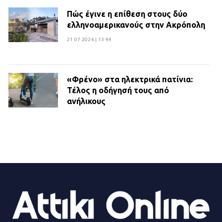
Πώς έγινε η επίθεση στους δύο
ελληνοαμερικανούς στην Ακρόπολη
21.07.2026 | 13:44
«Φρένο» στα ηλεκτρικά πατίνια:
Τέλος η οδήγησή τους από
ανήλικους
21.07.2026 | 13:35
Τροχαίο στην Πειραιώς: ΙΧ
συγκρούστηκε με φορτηγό – Ένας
τραυματίας και κυκλοφοριακό χάος
21.07.2026 | 13:12
Βριλήσσια: Αυτοκίνητο έσπασε
τζαμαρία και μπήκε μέσα σε μαγαζί