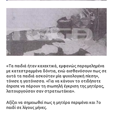
07.07.2026 | 09:56
Βούλα: Κραυγή αγωνίας από
κατοίκους για την οδό Άρεως –
«Τρέχουν με 90 χλμ. μέσα στη
γειτονιά»
07.07.2026 | 09:48
«Τα παιδιά ήταν καχεκτικά, εμφανώς παραμελημένα
με κατεστραμμένα δόντια, ενώ αισθανόσουν πως σε
αυτά τα παιδιά ασκούταν μία ψυχολογική πίεση»,
τόνισε η γειτόνισσα. «Για να κάνουν το οτιδήποτε
έπρεπε να πάρουν τη σιωπηλή έγκριση της μητέρας,
λειτουργούσαν σαν στρατιωτάκια».
Αξίζει να σημειωθεί πως η μητέρα περιμένει και 7ο
παιδί σε λίγους μήνες.