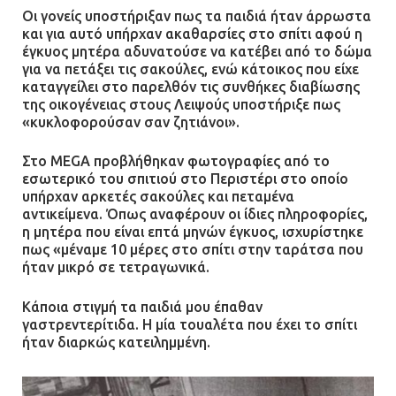
Ασπρόπυργο – Ήχησε το 112
Οι γονείς υποστήριξαν πως τα παιδιά ήταν άρρωστα
09.07.2026 | 09:19
και για αυτό υπήρχαν ακαθαρσίες στο σπίτι αφού η
έγκυος μητέρα αδυνατούσε να κατέβει από το δώμα
για να πετάξει τις σακούλες, ενώ κάτοικος που είχε
καταγγείλει στο παρελθόν τις συνθήκες διαβίωσης
Δίωξη για απόπειρα
της οικογένειας στους Λειψούς υποστήριξε πως
ανθρωποκτονίας στους δύο
«κυκλοφορούσαν σαν ζητιάνοι».
αστυνομικούς
Στο MEGA προβλήθηκαν φωτογραφίες από το
08.07.2026 | 22:30
εσωτερικό του σπιτιού στο Περιστέρι στο οποίο
υπήρχαν αρκετές σακούλες και πεταμένα
αντικείμενα. Όπως αναφέρουν οι ίδιες πληροφορίες,
Ομαδικός βιασμός 19χρονης στο
η μητέρα που είναι επτά μηνών έγκυος, ισχυρίστηκε
Α.Τ. Ομονοίας: Ο Εισαγγελέας
πως «μέναμε 10 μέρες στο σπίτι στην ταράτσα που
πρότεινε την αθώωση των
ήταν μικρό σε τετραγωνικά.
αστυνομικών
08.07.2026 | 16:24
Κάποια στιγμή τα παιδιά μου έπαθαν
γαστρεντερίτιδα. Η μία τουαλέτα που έχει το σπίτι
ήταν διαρκώς κατειλημμένη.
Ο δήμαρχος Μάνδρας δώρισε όλους
τους μισθούς του 2025 στο Θριάσιο
για μηχάνημα καρδιολογικών