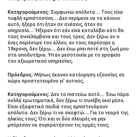
Κατηγορούμενος
: Συμφωνώ απόλυτα… Τους είχα
τυφλή εμπιστοσύνη… Δεν περίμενα να το κάνουν
αυτό, ήξερα ότι ήταν σε σχέσεις, ήταν σε
υπηρεσία… Ήξεραν ότι εάν είχα καταλάβει κάτι θα
τους συνελάμβανα και τους τρεις. Δεν ξέρω αν ο
ένας παρέσυρε τον άλλον, αν τους παρέσυρε η
19χρονη, δεν ξέρω… Δεν έχω μπει ποτέ στη ζωή μου
στα αποδυτήρια. Ήταν μεσοτοιχία με το γραφείο
του αξιωματικού υπηρεσίας.
Πρόεδρος
: Μήπως έκαναν κατάχρηση εξουσίας σε
χώρο προστατευμένο γι’ αυτούς;
Κατηγορούμενος:
Δεν το πιστεύω αυτό… Έχω πάρα
πολλά ερωτηματικά, δεν ξέρω τι συνέβη εκεί μέσα.
Είναι εξαιρετικά παιδιά τους εμπιστευόμουν
απόλυτα. Δεν ξέρω τι να σκεφτώ… Για το νεαρό της
ηλικίας τους; Ότι και οι δύο πλευρές να μην
μπόρεσαν να συγκρατήσουν τις ορμές τους;