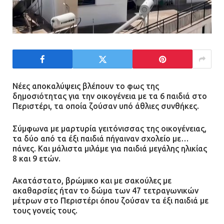
Ασπρόπυργος: Πέθανε ένας από
τους σοβαρά εγκαυματίες της
μεγάλης έκρηξης στο εργοστάσιο
12.07.2026 | 15:07
Άργος: Στη φυλακή οι δύο
αστυνομικοί για τους
Νέες αποκαλύψεις βλέπουν το φως της
δημοσιότητας για την οικογένεια με τα 6 παιδιά στο
πυροβολισμούς κατά του 20χρονου
Περιστέρι, τα οποία ζούσαν υπό άθλιες συνθήκες.
με αναπηρία
11.07.2026 | 22:59
Σύμφωνα με μαρτυρία γειτόνισσας της οικογένειας,
τα δύο από τα έξι παιδιά πήγαιναν σχολείο με…
πάνες. Και μάλιστα μιλάμε για παιδιά μεγάλης ηλικίας
Ένα πουλί «υπεύθυνο» για την
8 και 9 ετών.
πρωινή διακοπή ρεύματος στη
Μάνδρα
Ακατάστατο, βρώμικο και με σακούλες με
09.07.2026 | 11:12
ακαθαρσίες ήταν το δώμα των 47 τετραγωνικών
μέτρων στο Περιστέρι όπου ζούσαν τα έξι παιδιά με
τους γονείς τους.
Φωτιά σε επιχείρηση στον