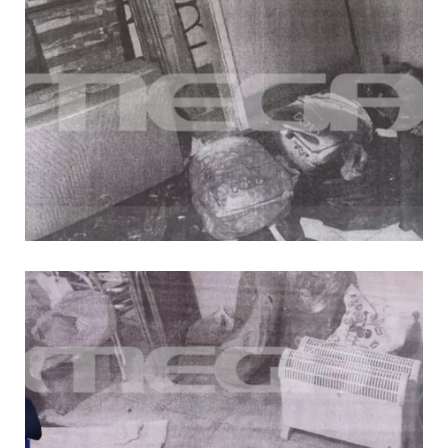
επεμβάσεων
08.07.2026 | 15:02
ΔΗΜΟΣ ΜΑΝΔΡΑΣ ΕΙΔΥΛΛΙΑΣ: Δύο
νέα πολυδύναμα οχήματα 4×4
ενισχύουν την Πολιτική Προστασία
08.07.2026 | 09:40
Ομάδα ατόμων επιτέθηκε με
ρόπαλα και μαχαίρια σε δύο
ανήλικους
08.07.2026 | 09:38
Άνω Λιόσια: Έριξαν τα ναρκωτικά
σε σκουπιδοφάγο για να μη τα βρει
η αστυνομία – Λογάριασαν χωρίς
τον ειδικό σκύλο