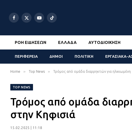
Facebook
X
YouTube
TikTok
(Twitter)
ΡΟΉ ΕΙΔΉΣΕΩΝ
ΕΛΛΆΔΑ
ΑΥΤΟΔΙΟΊΚΗΣΗ
ΠΕΡΙΦΕΡΕΙΑ
ΔΗΜΟΙ
ΠΟΛΙΤΙΚΗ
ΕΡΓΑΣΙΑΚΑ-Α
»
»
Home
Top News
Τρόμος από ομάδα διαρρηκτών για ηλικιωμένη 
TOP NEWS
Τρόμος από ομάδα διαρρ
στην Κηφισιά
15.02.2025 | 11:18