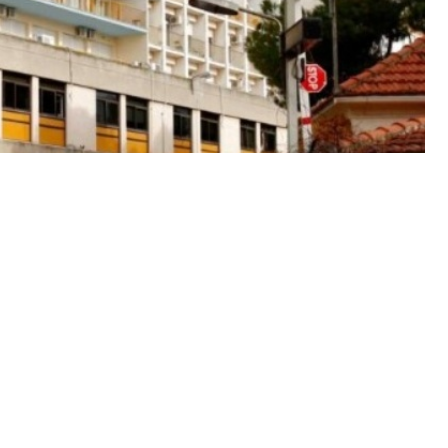
ομείο Παίδων, σε σοβαρή κατάσταση, με εκτεταμένα
υ. Η μητέρα του που το συνόδευσε στο νοσοκομείο
άλεσε η ίδια τα εγκαύματα αλλά φίλη της, στο σπίτι
ένου να νοσηλευθεί για μικροεπέμβαση που έκανε.
 παιδί μεταφέρθηκε παραμελημένο, αφυδατωμένο και
μέρες.