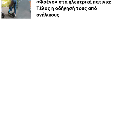
«Φρένο» στα ηλεκτρικά πατίνια:
Τέλος η οδήγησή τους από
ανήλικους
21.07.2026 | 13:35
Τροχαίο στην Πειραιώς: ΙΧ
συγκρούστηκε με φορτηγό – Ένας
τραυματίας και κυκλοφοριακό χάος
21.07.2026 | 13:12
Βριλήσσια: Αυτοκίνητο έσπασε
τζαμαρία και μπήκε μέσα σε μαγαζί
13.07.2026 | 21:32
Η Οινόη αποκτά μια νέα, σύγχρονη
και ασφαλή παιδική χαρά