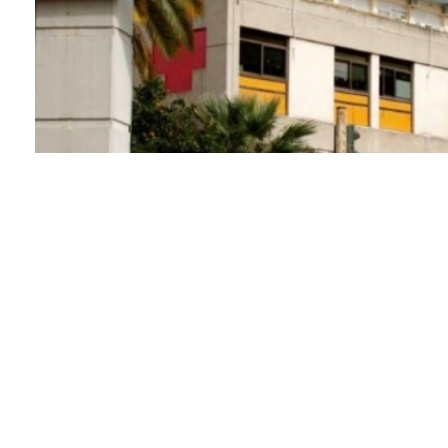
Facebook
Twitter
Pinterest
Ένα τετράχρονο κοριτσάκι διακομίσθηκε στο νοσοκ
εγκαύματα, δαγκωματιές και μελανιές στο σώμα το
συνελήφθη και ισχυρίστηκε στις αρχές πως δεν προκ
της οποία άφησε για λίγες μέρες το παιδί, προκειμ
Το νοσοκομείο, σε ανακοίνωση, αποκάλυψε πως το
με εγκαύματα που είχαν προκληθεί πριν από 5 με 7 η