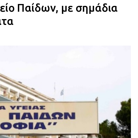
είο Παίδων, με σημάδια
ατα