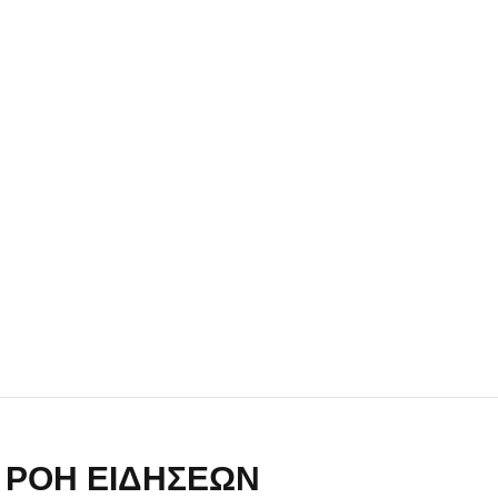
Ένα πουλί «υπεύθυνο» για την
πρωινή διακοπή ρεύματος στη
Μάνδρα
09.07.2026 | 11:12
Φωτιά σε επιχείρηση στον
Ασπρόπυργο – Ήχησε το 112
09.07.2026 | 09:19
Δίωξη για απόπειρα
ανθρωποκτονίας στους δύο
αστυνομικούς
08.07.2026 | 22:30
ΡΟΗ ΕΙΔΗΣΕΩΝ
Ομαδικός βιασμός 19χρονης στο