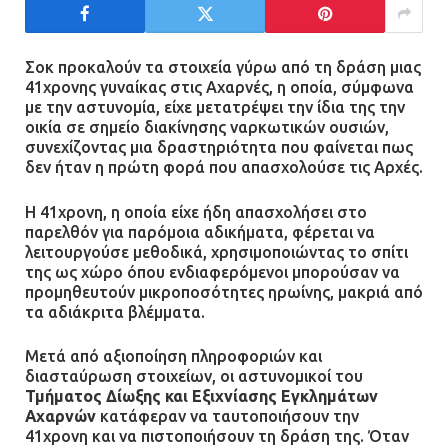
21.07.2026 | 13:12
Σοκ προκαλούν τα στοιχεία γύρω από τη δράση μιας
Βριλήσσια: Αυτοκίνητο έσπασε
41χρονης γυναίκας στις Αχαρνές, η οποία, σύμφωνα
τζαμαρία και μπήκε μέσα σε μαγαζί
με την αστυνομία, είχε μετατρέψει την ίδια της την
οικία σε σημείο διακίνησης ναρκωτικών ουσιών,
13.07.2026 | 21:32
συνεχίζοντας μια δραστηριότητα που φαίνεται πως
δεν ήταν η πρώτη φορά που απασχολούσε τις Αρχές.
Η Οινόη αποκτά μια νέα, σύγχρονη
Η 41χρονη, η οποία είχε ήδη απασχολήσει στο
παρελθόν για παρόμοια αδικήματα, φέρεται να
και ασφαλή παιδική χαρά
λειτουργούσε μεθοδικά, χρησιμοποιώντας το σπίτι
13.07.2026 | 21:21
της ως χώρο όπου ενδιαφερόμενοι μπορούσαν να
προμηθευτούν μικροποσότητες ηρωίνης, μακριά από
τα αδιάκριτα βλέμματα.
Τηλεφωνικές απάτες με λεία
Μετά από αξιοποίηση πληροφοριών και
130.000 ευρώ στην Αττική
διασταύρωση στοιχείων, οι αστυνομικοί του
Τμήματος Δίωξης και Εξιχνίασης Εγκλημάτων
13.07.2026 | 20:44
Αχαρνών
κατάφεραν να ταυτοποιήσουν την
41χρονη και να πιστοποιήσουν τη δράση της. Όταν