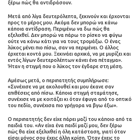
ξέρω πώς θα αντιδράσουν.
Μετά από λίγα δευτερόλεπτα, ξεκινούν και έρχονται
προς το μέρος μου. Ακόμα δεν μπορώ να κάνω
κάποια αντίδραση. Περιμένω να δω πώς θα
εξελιχθεί. Δεν μπορώ να πάρω το ρίσκο να φύγω
ούτε να κάνω κάτι για να τους τρομάξω. Ο ένας
λύκος μένει πιο πίσω, σαν να περιμένει. Ο άλλος
έρχεται κοντά μου. Ξεκινάει αρχικά, να με μυρίζει και
εντός λίγων δευτερολέπτων κάνει ένα πέταγμα».
Ήταν η στιγμή που ο λύκος τον έγδαρε στη μέση.
Αμέσως μετά, ο περιπατητής συμπλήρωσε:
«Συνέχισε να με ακολουθεί και μου έκανε σαν
επιθέσεις από πίσω. Κάποια στιγμή σταμάτησε,
συνέχισε να με κοιτάζει κι όταν έφυγα από το οπτικό
του πεδίο, συνέχισα πιο γρήγορα να βγω έξω».
Ο περιπατητής δεν είχε πάρει μαζί του κάποιο από τα
παιδιά του. «Αν είχα ένα παιδί μαζί μου, δεν ξέρω
πώς θα είχε εξελιχθεί η όλη κατάσταση, γιατί όταν
είσαι μόνος σου έχεις άλλη κρίση. Όταν έχεις το