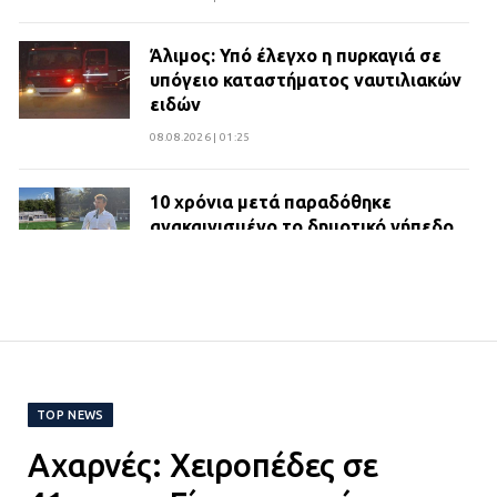
Άλιμος: Υπό έλεγχο η πυρκαγιά σε
υπόγειο καταστήματος ναυτιλιακών
ειδών
08.08.2026 | 01:25
10 χρόνια μετά παραδόθηκε
ανακαινισμένο το δημοτικό γήπεδο
Βιλίων
27.07.2026 | 20:49
ΔΗΜΟΣ ΜΑΝΔΡΑΣ ΕΙΔΥΛΛΙΑΣ:
Ορίστηκαν οι αντιδήμαρχοι και οι
αρμοδιότητες τους
TOP NEWS
23.07.2026 | 14:58
Αχαρνές: Χειροπέδες σε
Αισχύλεια 2026: Το Φεστιβάλ της