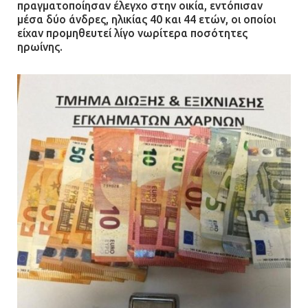
πραγματοποίησαν έλεγχο στην οικία, εντόπισαν
Ασπρόπυργος: Πέθανε ένας από
μέσα δύο άνδρες, ηλικίας 40 και 44 ετών, οι οποίοι
τους σοβαρά εγκαυματίες της
είχαν προμηθευτεί λίγο νωρίτερα ποσότητες
ηρωίνης.
μεγάλης έκρηξης στο εργοστάσιο
12.07.2026 | 15:07
Άργος: Στη φυλακή οι δύο
αστυνομικοί για τους
πυροβολισμούς κατά του 20χρονου
με αναπηρία
11.07.2026 | 22:59
Ένα πουλί «υπεύθυνο» για την
πρωινή διακοπή ρεύματος στη
Μάνδρα
09.07.2026 | 11:12
Φωτιά σε επιχείρηση στον