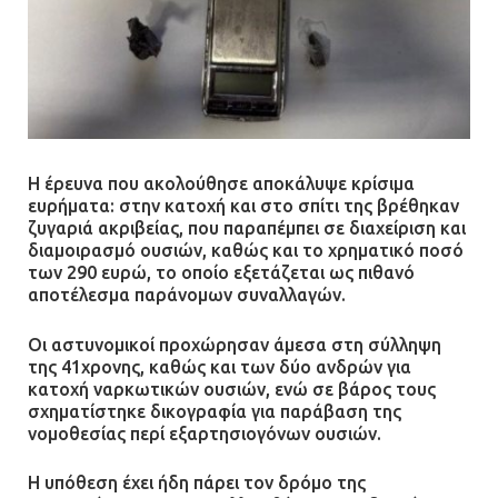
Ασπρόπυργο – Ήχησε το 112
09.07.2026 | 09:19
Δίωξη για απόπειρα
ανθρωποκτονίας στους δύο
Η έρευνα που ακολούθησε αποκάλυψε κρίσιμα
αστυνομικούς
ευρήματα: στην κατοχή και στο σπίτι της βρέθηκαν
08.07.2026 | 22:30
ζυγαριά ακριβείας, που παραπέμπει σε διαχείριση και
διαμοιρασμό ουσιών, καθώς και το χρηματικό ποσό
των 290 ευρώ, το οποίο εξετάζεται ως πιθανό
Ομαδικός βιασμός 19χρονης στο
αποτέλεσμα παράνομων συναλλαγών.
Α.Τ. Ομονοίας: Ο Εισαγγελέας
πρότεινε την αθώωση των
Οι αστυνομικοί προχώρησαν άμεσα στη σύλληψη
αστυνομικών
της 41χρονης, καθώς και των δύο ανδρών για
κατοχή ναρκωτικών ουσιών, ενώ σε βάρος τους
08.07.2026 | 16:24
σχηματίστηκε δικογραφία για παράβαση της
νομοθεσίας περί εξαρτησιογόνων ουσιών.
Ο δήμαρχος Μάνδρας δώρισε όλους
τους μισθούς του 2025 στο Θριάσιο
Η υπόθεση έχει ήδη πάρει τον δρόμο της
για μηχάνημα καρδιολογικών