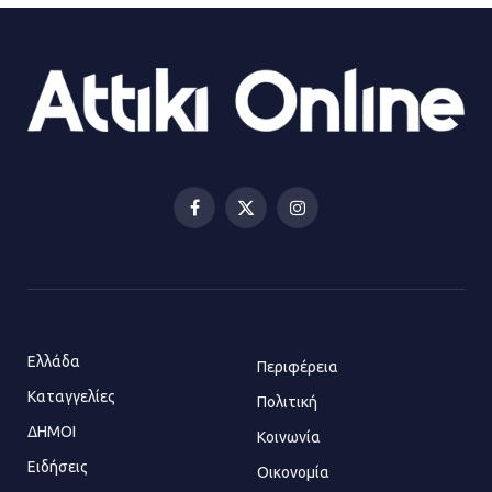
ΔΗΜΟΣ ΜΑΝΔΡΑΣ ΕΙΔΥΛΛΙΑΣ:
Ορίστηκαν οι αντιδήμαρχοι και οι
αρμοδιότητες τους
23.07.2026 | 14:58
Αισχύλεια 2026: Το Φεστιβάλ της
Ελευσίνας επιστρέφει στον
Πολυχώρο ΙΡΙΣ
Facebook
X
Instagram
21.07.2026 | 14:01
(Twitter)
Πώς έγινε η επίθεση στους δύο
ελληνοαμερικανούς στην Ακρόπολη
21.07.2026 | 13:44
Ελλάδα
Περιφέρεια
Καταγγελίες
Πολιτική
ΔΗΜΟΙ
Κοινωνία
«Φρένο» στα ηλεκτρικά πατίνια:
Τέλος η οδήγησή τους από
Ειδήσεις
Οικονομία
ανήλικους