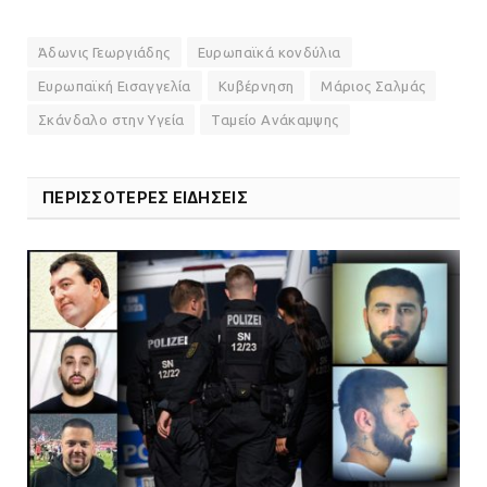
Ένα πουλί «υπεύθυνο» για την
πρωινή διακοπή ρεύματος στη
Άδωνις Γεωργιάδης
Ευρωπαϊκά κονδύλια
Μάνδρα
Ευρωπαϊκή Εισαγγελία
Κυβέρνηση
Μάριος Σαλμάς
09.07.2026 | 11:12
Σκάνδαλο στην Υγεία
Ταμείο Ανάκαμψης
Φωτιά σε επιχείρηση στον
Ασπρόπυργο – Ήχησε το 112
ΠΕΡΙΣΣΟΤΕΡΕΣ ΕΙΔΗΣΕΙΣ
09.07.2026 | 09:19
Δίωξη για απόπειρα
ανθρωποκτονίας στους δύο
αστυνομικούς
08.07.2026 | 22:30
Ομαδικός βιασμός 19χρονης στο
Α.Τ. Ομονοίας: Ο Εισαγγελέας