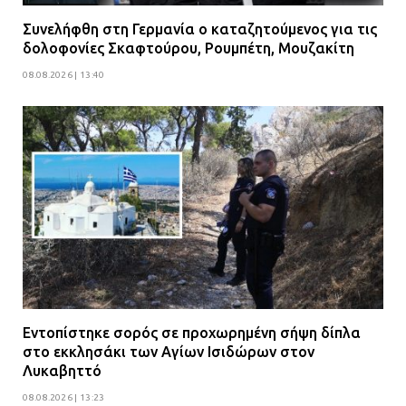
πρότεινε την αθώωση των
Συνελήφθη στη Γερμανία ο καταζητούμενος για τις
αστυνομικών
δολοφονίες Σκαφτούρου, Ρουμπέτη, Μουζακίτη
08.07.2026 | 16:24
08.08.2026 | 13:40
Ο δήμαρχος Μάνδρας δώρισε όλους
τους μισθούς του 2025 στο Θριάσιο
για μηχάνημα καρδιολογικών
επεμβάσεων
08.07.2026 | 15:02
Εντοπίστηκε σορός σε προχωρημένη σήψη δίπλα
στο εκκλησάκι των Αγίων Ισιδώρων στον
Λυκαβηττό
08.08.2026 | 13:23