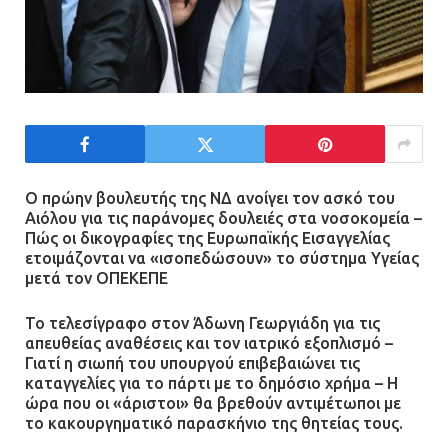
Τέλος η οδήγησή τους από
ανήλικους
21.07.2026 | 13:35
Τροχαίο στην Πειραιώς: ΙΧ
συγκρούστηκε με φορτηγό – Ένας
τραυματίας και κυκλοφοριακό χάος
21.07.2026 | 13:12
Ο πρώην βουλευτής της ΝΔ ανοίγει τον ασκό του
Αιόλου για τις παράνομες δουλειές στα νοσοκομεία –
Πώς οι δικογραφίες της Ευρωπαϊκής Εισαγγελίας
Βριλήσσια: Αυτοκίνητο έσπασε
ετοιμάζονται να «ισοπεδώσουν» το σύστημα Υγείας
τζαμαρία και μπήκε μέσα σε μαγαζί
μετά τον ΟΠΕΚΕΠΕ
13.07.2026 | 21:32
Το τελεσίγραφο στον Άδωνη Γεωργιάδη για τις
απευθείας αναθέσεις και τον ιατρικό εξοπλισμό –
Γιατί η σιωπή του υπουργού επιβεβαιώνει τις
Η Οινόη αποκτά μια νέα, σύγχρονη
καταγγελίες για το πάρτι με το δημόσιο χρήμα – Η
και ασφαλή παιδική χαρά
ώρα που οι «άριστοι» θα βρεθούν αντιμέτωποι με
το κακουργηματικό παρασκήνιο της θητείας τους.
13.07.2026 | 21:21