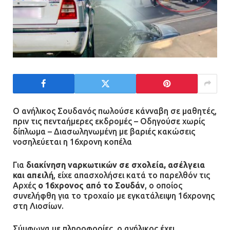
Ο ανήλικος Σουδανός πωλούσε κάνναβη σε μαθητές,
πριν τις πενταήμερες εκδρομές – Οδηγούσε χωρίς
δίπλωμα – Διασωληνωμένη με βαριές κακώσεις
νοσηλεύεται η 16χρονη κοπέλα
Για
διακίνηση ναρκωτικών σε σχολεία, ασέλγεια
και απειλή
, είχε απασχολήσει κατά το παρελθόν τις
Αρχές
ο 16χρονος από το Σουδάν
, ο οποίος
συνελήφθη για το τροχαίο με εγκατάλειψη 16χρονης
στη Λιοσίων.
Σύμφωνα με πληροφορίες, ο ανήλικος έχει