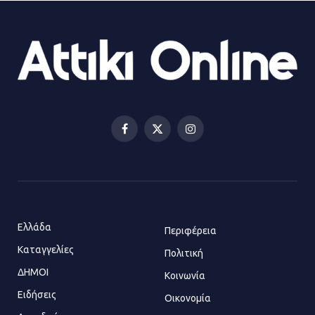
Ορίστηκαν οι αντιδήμαρχοι και οι
αρμοδιότητες τους
23.07.2026 | 14:58
Αισχύλεια 2026: Το Φεστιβάλ της
Ελευσίνας επιστρέφει στον
Πολυχώρο ΙΡΙΣ
Facebook
X
Instagram
21.07.2026 | 14:01
(Twitter)
Πώς έγινε η επίθεση στους δύο
ελληνοαμερικανούς στην Ακρόπολη
21.07.2026 | 13:44
Ελλάδα
Περιφέρεια
Καταγγελίες
Πολιτική
ΔΗΜΟΙ
Κοινωνία
«Φρένο» στα ηλεκτρικά πατίνια:
Τέλος η οδήγησή τους από
Ειδήσεις
Οικονομία
ανήλικους