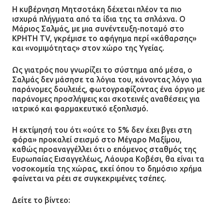
Η κυβέρνηση Μητσοτάκη δέχεται πλέον τα πιο
ισχυρά πλήγματα από τα ίδια της τα σπλάχνα. Ο
Μάριος Σαλμάς, με μια συνέντευξη-ποταμό στο
Τηλεφωνικές απάτες με λεία
ΚΡΗΤΗ TV, γκρέμισε το αφήγημα περί «κάθαρσης»
130.000 ευρώ στην Αττική
και «νομιμότητας» στον χώρο της Υγείας.
13.07.2026 | 20:44
Ως γιατρός που γνωρίζει το σύστημα από μέσα, ο
Σαλμάς δεν μάσησε τα λόγια του, κάνοντας λόγο για
παράνομες δουλειές, φωτογραφίζοντας ένα όργιο με
Ασπρόπυργος: Πέθανε ένας από
παράνομες προσλήψεις και σκοτεινές αναθέσεις για
τους σοβαρά εγκαυματίες της
ιατρικό και φαρμακευτικό εξοπλισμό.
μεγάλης έκρηξης στο εργοστάσιο
Η εκτίμησή του ότι «ούτε το 5% δεν έχει βγει στη
12.07.2026 | 15:07
φόρα» προκαλεί σεισμό στο Μέγαρο Μαξίμου,
καθώς προαναγγέλλει ότι ο επόμενος σταθμός της
Άργος: Στη φυλακή οι δύο
Ευρωπαίας Εισαγγελέως, Λάουρα Κοβέσι, θα είναι τα
αστυνομικοί για τους
νοσοκομεία της χώρας, εκεί όπου το δημόσιο χρήμα
πυροβολισμούς κατά του 20χρονου
φαίνεται να ρέει σε συγκεκριμένες τσέπες.
με αναπηρία
Δείτε το βίντεο:
11.07.2026 | 22:59