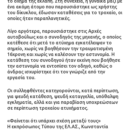
το όχημά της εκλάπη. Στη συνέχεια, η γυναίκα μαζί με
ένα ακόμη άτομο που παρουσιάστηκε ως χρήστης
του δίκυκλου, έδωσαν καταθέσεις για το τροχαίο, οι
οποίες ήταν παραπλανητικές.
Λίγο αργότερα, παρουσιάστηκε στις Αρχές
αυτοβούλως και ο συνοδηγός της μηχανής, ο οποίος
κατέθεσε ότι μετά το ατύχημα εγκατέλειψαν το
σημείο, χωρίς να βοηθήσουν την τραυματισμένη
16χρονη και χωρίς να καλέσουν την αστυνομία. Η
κατάθεση του συνοδηγού ήταν εκείνη που βοήθησε
την αστυνομία να εντοπίσει τον οδηγό, καθώς ο
άνδρας ισχυρίστηκε ότι τον γνώριζε από την
εργασία του.
Οι συλληφθέντες κατηγορούνται, κατά περίπτωση,
για ψευδή κατάθεση, ψευδή καταγγελία, υπόθαλψη
εγκληματία, αλλά και για παραβίαση υποχρεώσεων
σε περίπτωση τροχαίου ατυχήματος.
«Φαίνεται ότι υπάρχει σχέση μεταξύ τους»
Η εκπρόσωπος Τύπου της ΕΛ.ΑΣ., Κωνσταντία