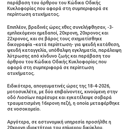
παράβαση του άρθρου του Κώδικα Οδικής
Κυκλοφορίας που αφορά στη συμπεριφορά σε
περίπτωση ατυχήματος.
Επιπλέον, βραδινές ώρες χθες συνελήφθησαν, -3-
εμπλεκόμενοι ημεδαποί, 20χρονη, 20χρονος και
22χρονος, και σε βάρος τους σχηματίσθηκε
δικογραφία –κατά περίπτωση- για ψευδή κατάθεση,
ψευδή καταγγελία, υπόθαλψη εγκληματία, παράλειψη
λύτρωσης από κίνδυνο ζωής και παράβαση του
άρθρου του Κώδικα Οδικής Κυκλοφορίας που
αφορά στη συμπεριφορά σε περίπτωση
ατυχήματος.
Ειδικότερα, απογευματινές ώρες της 18-4-2026,
μοτοσυκλέτα, με δύο επιβαίνοντες, κινούμενη στην
οδό Λιοσίων παρέσυρε και εγκατέλειψε σοβαρά
τραυματισμένη 16χρονη πεζή, η οποία μεταφέρθηκε
σε νοσοκομείο.
Αργότερα, σε αστυνομική υπηρεσία προσήλθε η
20χρονη ιδιοκτήτρια του επίμαχου δικύκλου,