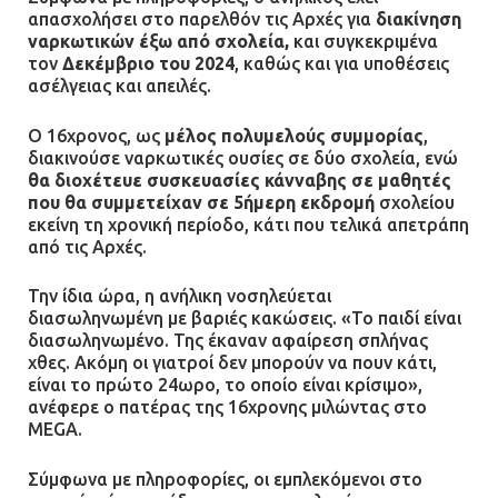
απασχολήσει στο παρελθόν τις Αρχές για
διακίνηση
ναρκωτικών
έξω από σχολεία,
και συγκεκριμένα
τον
Δεκέμβριο του 2024
, καθώς και για υποθέσεις
ασέλγειας και απειλές.
Ο 16χρονος, ως
μέλος πολυμελούς συμμορίας
,
διακινούσε ναρκωτικές ουσίες σε δύο σχολεία, ενώ
θα διοχέτευε συσκευασίες κάνναβης σε μαθητές
που θα συμμετείχαν σε 5ήμερη εκδρομή
σχολείου
εκείνη τη χρονική περίοδο, κάτι που τελικά απετράπη
από τις Αρχές.
Την ίδια ώρα, η ανήλικη νοσηλεύεται
διασωληνωμένη με βαριές κακώσεις. «Το παιδί είναι
διασωληνωμένο. Της έκαναν αφαίρεση σπλήνας
χθες. Ακόμη οι γιατροί δεν μπορούν να πουν κάτι,
είναι το πρώτο 24ωρο, το οποίο είναι κρίσιμο»,
ανέφερε ο πατέρας της 16χρονης μιλώντας στο
MEGA.
Σύμφωνα με πληροφορίες, οι εμπλεκόμενοι στο