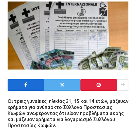
Η Οινόη αποκτά μια νέα, σύγχρονη
και ασφαλή παιδική χαρά
13.07.2026 | 21:21
Τηλεφωνικές απάτες με λεία
130.000 ευρώ στην Αττική
13.07.2026 | 20:44
Ασπρόπυργος: Πέθανε ένας από
τους σοβαρά εγκαυματίες της
μεγάλης έκρηξης στο εργοστάσιο
Οι τρεις γυναίκες, ηλικίας 21, 15 και 14 ετών, μάζευαν
χρήματα για ανύπαρκτο Σύλλογο Προστασίας
12.07.2026 | 15:07
Κωφών αναφέροντας ότι είχαν προβλήματα ακοής
και μάζευαν χρήματα για λογαριασμό Συλλόγου
Προστασίας Κωφών.
Άργος: Στη φυλακή οι δύο
αστυνομικοί για τους