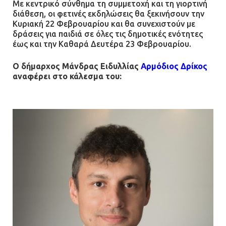
Με κεντρικό σύνθημα τη συμμετοχή και τη γιορτινή
13.07.2026 | 21:32
διάθεση, οι φετινές εκδηλώσεις θα ξεκινήσουν την
Κυριακή 22 Φεβρουαρίου και θα συνεχιστούν με
δράσεις για παιδιά σε όλες τις δημοτικές ενότητες
έως και την Καθαρά Δευτέρα 23 Φεβρουαρίου.
Η Οινόη αποκτά μια νέα, σύγχρονη
και ασφαλή παιδική χαρά
Ο δήμαρχος Μάνδρας Ειδυλλίας
Αρμόδιος Δρίκος
13.07.2026 | 21:21
αναφέρει στο κάλεσμα του:
Τηλεφωνικές απάτες με λεία
130.000 ευρώ στην Αττική
13.07.2026 | 20:44
Ασπρόπυργος: Πέθανε ένας από
τους σοβαρά εγκαυματίες της
μεγάλης έκρηξης στο εργοστάσιο
12.07.2026 | 15:07