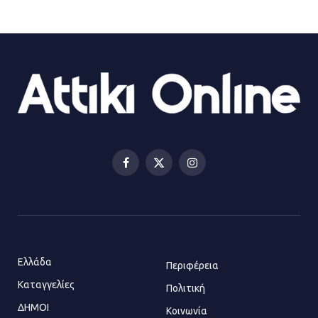
ΔΗΜΟΣ ΜΑΝΔΡΑΣ ΕΙΔΥΛΛΙΑΣ:
Ορίστηκαν οι αντιδήμαρχοι και οι
αρμοδιότητες τους
23.07.2026 | 14:58
Αισχύλεια 2026: Το Φεστιβάλ της
Ελευσίνας επιστρέφει στον
Πολυχώρο ΙΡΙΣ
Facebook
X
Instagram
21.07.2026 | 14:01
(Twitter)
Πώς έγινε η επίθεση στους δύο
ελληνοαμερικανούς στην Ακρόπολη
21.07.2026 | 13:44
Ελλάδα
Περιφέρεια
Καταγγελίες
Πολιτική
ΔΗΜΟΙ
Κοινωνία
«Φρένο» στα ηλεκτρικά πατίνια: