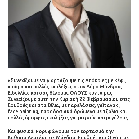
Άργος: Στη φυλακή οι δύο
αστυνομικοί για τους
πυροβολισμούς κατά του 20χρονου
με αναπηρία
11.07.2026 | 22:59
Ένα πουλί «υπεύθυνο» για την
πρωινή διακοπή ρεύματος στη
Μάνδρα
«Συνεχίζουμε να γιορτάζουμε τις Απόκριες με κέφι,
09.07.2026 | 11:12
χρώμα και πολλές εκπλήξεις στον Δήμο Μάνδρας –
Ειδυλλίας και σας θέλουμε ΟΛΟΥΣ κοντά μας!
Συνεχίζουμε αυτή την Κυριακή 22 Φεβρουαρίου στις
Φωτιά σε επιχείρηση στον
Ερυθρές και στα Βίλια, με παρελάσεις, γαϊτανάκι,
Ασπρόπυργο – Ήχησε το 112
face painting, παραδοσιακά δρώμενα με τζόλια και
πολλές όμορφες εκπλήξεις για μικρούς και μεγάλους.
09.07.2026 | 09:19
Και φυσικά, κορυφώνουμε τον εορτασμό την
Καθαρά Δευτέρα σε Μάνδρα, Ερυθρές και Οινόη, με