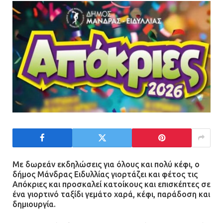
Πώς έγινε η επίθεση στους δύο
ελληνοαμερικανούς στην Ακρόπολη
21.07.2026 | 13:44
«Φρένο» στα ηλεκτρικά πατίνια:
Τέλος η οδήγησή τους από
ανήλικους
21.07.2026 | 13:35
Τροχαίο στην Πειραιώς: ΙΧ
συγκρούστηκε με φορτηγό – Ένας
τραυματίας και κυκλοφοριακό χάος
Με δωρεάν εκδηλώσεις για όλους και πολύ κέφι, ο
δήμος Μάνδρας Ειδυλλίας γιορτάζει και φέτος τις
21.07.2026 | 13:12
Απόκριες και προσκαλεί κατοίκους και επισκέπτες σε
ένα γιορτινό ταξίδι γεμάτο χαρά, κέφι, παράδοση και
δημιουργία.
Βριλήσσια: Αυτοκίνητο έσπασε
τζαμαρία και μπήκε μέσα σε μαγαζί