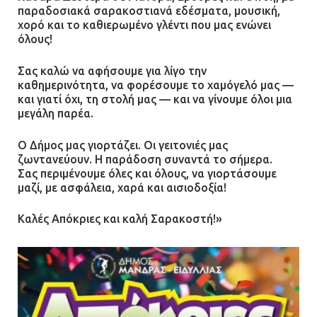
Δίωξη για απόπειρα
παραδοσιακά σαρακοστιανά εδέσματα, μουσική,
ανθρωποκτονίας στους δύο
χορό και το καθιερωμένο γλέντι που μας ενώνει
αστυνομικούς
όλους!
08.07.2026 | 22:30
Σας καλώ να αφήσουμε για λίγο την
καθημερινότητα, να φορέσουμε το χαμόγελό μας —
Ομαδικός βιασμός 19χρονης στο
και γιατί όχι, τη στολή μας — και να γίνουμε όλοι μια
μεγάλη παρέα.
Α.Τ. Ομονοίας: Ο Εισαγγελέας
πρότεινε την αθώωση των
Ο Δήμος μας γιορτάζει. Οι γειτονιές μας
αστυνομικών
ζωντανεύουν. Η παράδοση συναντά το σήμερα.
08.07.2026 | 16:24
Σας περιμένουμε όλες και όλους, να γιορτάσουμε
μαζί, με ασφάλεια, χαρά και αισιοδοξία!
Ο δήμαρχος Μάνδρας δώρισε όλους
Καλές Απόκριες και καλή Σαρακοστή!»
τους μισθούς του 2025 στο Θριάσιο
για μηχάνημα καρδιολογικών
επεμβάσεων
08.07.2026 | 15:02