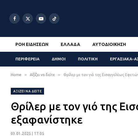
Facebook
X
YouTube
TikTok
(Twitter)
ΡΟΉ ΕΙΔΉΣΕΩΝ
ΕΛΛΆΔΑ
ΑΥΤΟΔΙΟΊΚΗΣΗ
ΠΕΡΙΦΕΡΕΙΑ
ΔΗΜΟΙ
ΠΟΛΙΤΙΚΗ
ΕΡΓΑΣΙΑΚΑ-Α
»
»
Home
Αξίζει να δείτε
Θρίλερ με τον γιό της Εισαγγελέως Εφετώ
ΑΞΊΖΕΙ ΝΑ ΔΕΊΤΕ
Θρίλερ με τον γιό της Ε
εξαφανίστηκε
03.01.2025 | 17:05