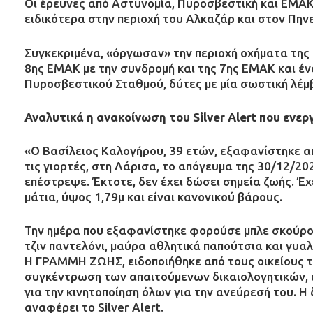
Οι έρευνες από Αστυνομία, Πυροσβεστική και ΕΜΑΚ
ειδικότερα στην περιοχή του Αλκαζάρ και στον Πηνε
Συγκεκριμένα, «όργωσαν» την περιοχή οχήματα της
8ης ΕΜΑΚ με την συνδρομή και της 7ης ΕΜΑΚ και έν
Πυροσβεστικού Σταθμού, δύτες με μία σωστική λέμβ
Αναλυτικά η ανακοίνωση του Silver Alert που ενερ
«Ο Βασίλειος Καλογήρου, 39 ετών, εξαφανίστηκε από
τις γιορτές, στη Λάρισα, το απόγευμα της 30/12/20
επέστρεψε. Έκτοτε, δεν έχει δώσει σημεία ζωής. Έ
μάτια, ύψος 1,79μ και είναι κανονικού βάρους.
Την ημέρα που εξαφανίστηκε φορούσε μπλε σκούρο
τζιν παντελόνι, μαύρα αθλητικά παπούτσια και γυα
Η ΓΡΑΜΜΗ ΖΩΗΣ, ειδοποιήθηκε από τους οικείους τ
συγκέντρωση των απαιτούμενων δικαιολογητικών, ε
για την κινητοποίηση όλων για την ανεύρεσή του. Η 
αναφέρει το Silver Alert.