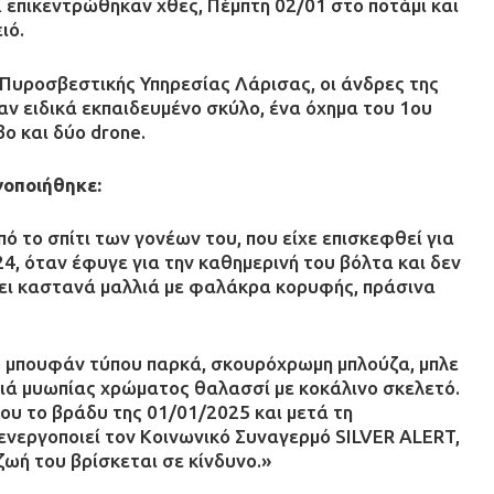
 επικεντρώθηκαν χθες, Πέμπτη 02/01 στο ποτάμι και
ιό.
 Πυροσβεστικής Υπηρεσίας Λάρισας, οι άνδρες της
αν ειδικά εκπαιδευμένο σκύλο, ένα όχημα του 1ου
ο και δύο drone.
γοποιήθηκε:
 το σπίτι των γονέων του, που είχε επισκεφθεί για
24, όταν έφυγε για την καθημερινή του βόλτα και δεν
χει καστανά μαλλιά με φαλάκρα κορυφής, πράσινα
 μπουφάν τύπου παρκά, σκουρόχρωμη μπλούζα, μπλε
λιά μυωπίας χρώματος θαλασσί με κοκάλινο σκελετό.
ου το βράδυ της 01/01/2025 και μετά τη
νεργοποιεί τον Κοινωνικό Συναγερμό SILVER ALERT,
ζωή του βρίσκεται σε κίνδυνο.»