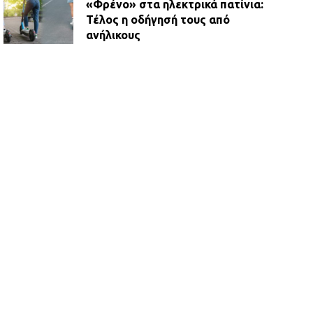
«Φρένο» στα ηλεκτρικά πατίνια:
Τέλος η οδήγησή τους από
ανήλικους
21.07.2026 | 13:35
Τροχαίο στην Πειραιώς: ΙΧ
συγκρούστηκε με φορτηγό – Ένας
τραυματίας και κυκλοφοριακό χάος
21.07.2026 | 13:12
Βριλήσσια: Αυτοκίνητο έσπασε
τζαμαρία και μπήκε μέσα σε μαγαζί
13.07.2026 | 21:32
Η Οινόη αποκτά μια νέα, σύγχρονη
και ασφαλή παιδική χαρά