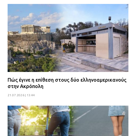
ενισχύουν την Πολιτική Προστασία
08.07.2026 | 09:40
Ομάδα ατόμων επιτέθηκε με
ρόπαλα και μαχαίρια σε δύο
ανήλικους
08.07.2026 | 09:38
Άνω Λιόσια: Έριξαν τα ναρκωτικά
σε σκουπιδοφάγο για να μη τα βρει
Πώς έγινε η επίθεση στους δύο ελληνοαμερικανούς
η αστυνομία – Λογάριασαν χωρίς
στην Ακρόπολη
τον ειδικό σκύλο
21.07.2026 | 13:44
07.07.2026 | 09:56
Βούλα: Κραυγή αγωνίας από
κατοίκους για την οδό Άρεως –
«Τρέχουν με 90 χλμ. μέσα στη
γειτονιά»