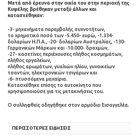
ανθρωποκτονίας στους δύο
Μετά από έρευνα στην οικία του στην περιοχή της
Κυψέλης βρέθηκαν μεταξύ άλλων και
αστυνομικούς
κατασχέθηκαν:
08.07.2026 | 22:30
-3- μηχανήματα παρεμβολής συχνοτήτων,
το χρηματικό ποσό των -5.450- ευρώ, -1.334-
Ομαδικός βιασμός 19χρονης στο
δολαρίων Η.Π.Α., -20- δολαρίων Αυστραλίας, -130-
Α.Τ. Ομονοίας: Ο Εισαγγελέας
Γερμανικών Μάρκων και -10.000- δραχμών,
πρότεινε την αθώωση των
-27- κασετίνες περιέχουσες πλήθος κοσμημάτων,
αστυνομικών
πλήθος εργαλείων,
πλήθος αρωμάτων, γυαλιών ηλίου, γυναικείων
08.07.2026 | 16:24
τσαντών, ηλεκτρονικών τσιγάρων και
-6- πτυσσόμενα μαχαίρια.
Ο δήμαρχος Μάνδρας δώρισε όλους
Κατασχέθηκε επίσης το αυτοκίνητο που
τους μισθούς του 2025 στο Θριάσιο
χρησιμοποιούσε για τις μετακινήσεις του.
για μηχάνημα καρδιολογικών
επεμβάσεων
Ο συλληφθείς οδηγήθηκε στον αρμόδιο Εισαγγελέα.
08.07.2026 | 15:02
ΠΕΡΙΣΣΟΤΕΡΕΣ ΕΙΔΗΣΕΙΣ
ΔΗΜΟΣ ΜΑΝΔΡΑΣ ΕΙΔΥΛΛΙΑΣ: Δύο
νέα πολυδύναμα οχήματα 4×4