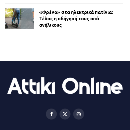
«Φρένο» στα ηλεκτρικά πατίνια:
Τέλος η οδήγησή τους από
ανήλικους
21.07.2026 | 13:35
Τροχαίο στην Πειραιώς: ΙΧ
συγκρούστηκε με φορτηγό – Ένας
τραυματίας και κυκλοφοριακό χάος
21.07.2026 | 13:12
Βριλήσσια: Αυτοκίνητο έσπασε
τζαμαρία και μπήκε μέσα σε μαγαζί
13.07.2026 | 21:32
Facebook
X
Instagram
(Twitter)
Η Οινόη αποκτά μια νέα, σύγχρονη