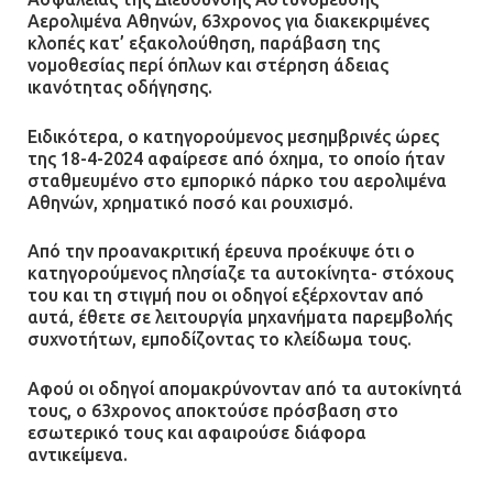
Αερολιμένα Αθηνών, 63χρονος για διακεκριμένες
Άργος: Στη φυλακή οι δύο
κλοπές κατ’ εξακολούθηση, παράβαση της
αστυνομικοί για τους
νομοθεσίας περί όπλων και στέρηση άδειας
πυροβολισμούς κατά του 20χρονου
ικανότητας οδήγησης.
με αναπηρία
11.07.2026 | 22:59
Ειδικότερα, ο κατηγορούμενος μεσημβρινές ώρες
της 18-4-2024 αφαίρεσε από όχημα, το οποίο ήταν
σταθμευμένο στο εμπορικό πάρκο του αερολιμένα
Ένα πουλί «υπεύθυνο» για την
Αθηνών, χρηματικό ποσό και ρουχισμό.
πρωινή διακοπή ρεύματος στη
Μάνδρα
Από την προανακριτική έρευνα προέκυψε ότι ο
09.07.2026 | 11:12
κατηγορούμενος πλησίαζε τα αυτοκίνητα- στόχους
του και τη στιγμή που οι οδηγοί εξέρχονταν από
αυτά, έθετε σε λειτουργία μηχανήματα παρεμβολής
Φωτιά σε επιχείρηση στον
συχνοτήτων, εμποδίζοντας το κλείδωμα τους.
Ασπρόπυργο – Ήχησε το 112
Αφού οι οδηγοί απομακρύνονταν από τα αυτοκίνητά
09.07.2026 | 09:19
τους, ο 63χρονος αποκτούσε πρόσβαση στο
εσωτερικό τους και αφαιρούσε διάφορα
αντικείμενα.
Δίωξη για απόπειρα