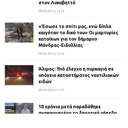
στον Λυκαβηττό
08.08.2026 | 13:23
«Έσωσε το σπίτι μας, ενώ δίπλα
καιγόταν το δικό του» Οι μαρτυρίες
κατοίκων για τον δήμαρχο
Μάνδρας-Ειδυλλίας
08.08.2026 | 13:03
Άλιμος: Υπό έλεγχο η πυρκαγιά σε
υπόγειο καταστήματος ναυτιλιακών
ειδών
08.08.2026 | 01:25
10 χρόνια μετά παραδόθηκε
ανακαινισμένο το δημοτικό γήπεδο
Βιλίων
27.07.2026 | 20:49