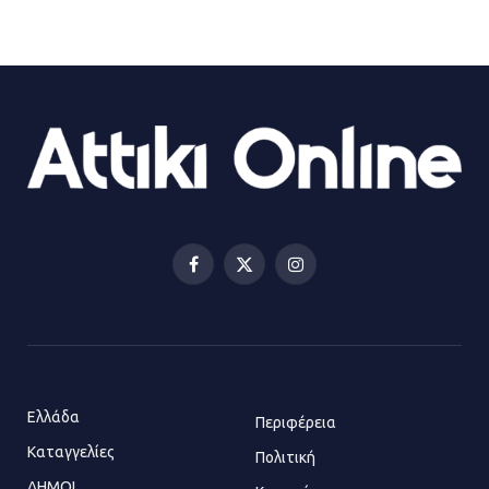
ΔΗΜΟΣ ΜΑΝΔΡΑΣ ΕΙΔΥΛΛΙΑΣ:
Ορίστηκαν οι αντιδήμαρχοι και οι
αρμοδιότητες τους
23.07.2026 | 14:58
Αισχύλεια 2026: Το Φεστιβάλ της
Ελευσίνας επιστρέφει στον
Πολυχώρο ΙΡΙΣ
Facebook
X
Instagram
21.07.2026 | 14:01
(Twitter)
Πώς έγινε η επίθεση στους δύο
ελληνοαμερικανούς στην Ακρόπολη
21.07.2026 | 13:44
Ελλάδα
Περιφέρεια
Καταγγελίες
Πολιτική
ΔΗΜΟΙ