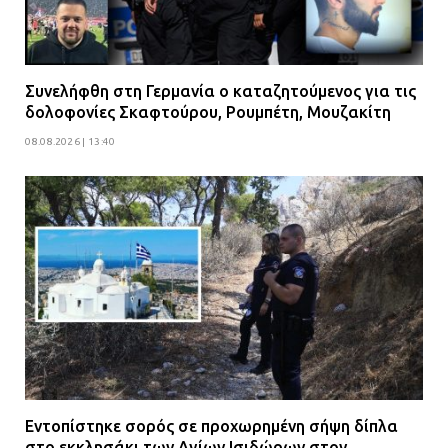
αστυνομικών
08.07.2026 | 16:24
Ο δήμαρχος Μάνδρας δώρισε όλους
Συνελήφθη στη Γερμανία ο καταζητούμενος για τις
τους μισθούς του 2025 στο Θριάσιο
δολοφονίες Σκαφτούρου, Ρουμπέτη, Μουζακίτη
για μηχάνημα καρδιολογικών
08.08.2026 | 13:40
επεμβάσεων
08.07.2026 | 15:02
Εντοπίστηκε σορός σε προχωρημένη σήψη δίπλα
στο εκκλησάκι των Αγίων Ισιδώρων στον