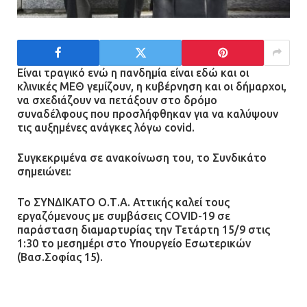
21.07.2026 | 13:35
Τροχαίο στην Πειραιώς: ΙΧ
συγκρούστηκε με φορτηγό – Ένας
Είναι τραγικό ενώ η πανδημία είναι εδώ και οι
τραυματίας και κυκλοφοριακό χάος
κλινικές ΜΕΘ γεμίζουν, η κυβέρνηση και οι δήμαρχοι,
να σχεδιάζουν να πετάξουν στο δρόμο
21.07.2026 | 13:12
συναδέλφους
που προσλήφθηκαν για να καλύψουν
τις αυξημένες ανάγκες λόγω covid.
Βριλήσσια: Αυτοκίνητο έσπασε
Συγκεκριμένα σε ανακοίνωση του, το Συνδικάτο
τζαμαρία και μπήκε μέσα σε μαγαζί
σημειώνει:
13.07.2026 | 21:32
Το ΣΥΝΔΙΚΑΤΟ Ο.Τ.Α. Αττικής καλεί τους
εργαζόμενους με συμβάσεις COVID-19 σε
παράσταση διαμαρτυρίας την Τετάρτη 15/9 στις
Η Οινόη αποκτά μια νέα, σύγχρονη
1:30 το μεσημέρι στο Υπουργείο Εσωτερικών
και ασφαλή παιδική χαρά
(Βασ.Σοφίας 15).
13.07.2026 | 21:21