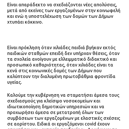
Είναι απαράδεκτο να σχεδιάζονται νέες απολύσεις,
Τηλεφωνικές απάτες με λεία
μετά από εκείνες των εργαζομένων στην κοινωφελή
130.000 ευρώ στην Αττική
και ενώ η υποστελέχωση των δομών των Δήμων
χτυπάει κόκκινο.
13.07.2026 | 20:44
Ασπρόπυργος: Πέθανε ένας από
Είναι πρόκληση όταν χιλιάδες παιδιά βγήκαν εκτός
τους σοβαρά εγκαυματίες της
παιδικών σταθμών επειδή δεν υπήρχαν θέσεις, όταν
μεγάλης έκρηξης στο εργοστάσιο
τα σχολεία ανοίγουν με ελλειμματικό διδακτικό και
προσωπικό καθαριότητας, όταν χιλιάδες είναι τα
12.07.2026 | 15:07
κενά στις κοινωνικές δομές των Δήμων που
καλύπτουν την διαλυμένη πρωτοβάθμια φροντίδα
υγείας.
Άργος: Στη φυλακή οι δύο
αστυνομικοί για τους
Καλούμε την κυβέρνηση να σταματήσει άμεσα τους
πυροβολισμούς κατά του 20χρονου
σχεδιασμούς για κλείσιμο νοσοκομείων και
με αναπηρία
ιδιωτικοποίηση δημοτικών υπηρεσιών και να
προχωρήσει άμεσα σε μετατροπή όλων των
11.07.2026 | 22:59
συμβάσεων των εργαζομένων με ελαστικές σχέσεις
σε αορίστου. Ειδικά οι εργαζόμενοι covid έχουν
Ένα πουλί «υπεύθυνο» για την