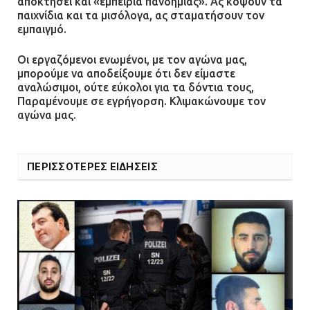
αποκτήσει και «εμπειρία πανδημίας». Ας κόψουν τα
πρωινή διακοπή ρεύματος στη
παιχνίδια και τα μισόλογα, ας σταματήσουν τον
Μάνδρα
εμπαιγμό.
09.07.2026 | 11:12
Οι εργαζόμενοι ενωμένοι, με τον αγώνα μας,
μπορούμε να αποδείξουμε ότι δεν είμαστε
Φωτιά σε επιχείρηση στον
αναλώσιμοι, ούτε εύκολοι για τα δόντια τους,
Ασπρόπυργο – Ήχησε το 112
Παραμένουμε σε εγρήγορση. Κλιμακώνουμε τον
αγώνα μας.
09.07.2026 | 09:19
ΠΕΡΙΣΣΟΤΕΡΕΣ ΕΙΔΗΣΕΙΣ
Δίωξη για απόπειρα
ανθρωποκτονίας στους δύο
αστυνομικούς
08.07.2026 | 22:30
Ομαδικός βιασμός 19χρονης στο
Α.Τ. Ομονοίας: Ο Εισαγγελέας
πρότεινε την αθώωση των