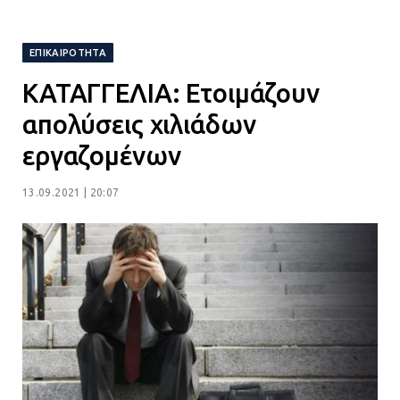
Ορίστηκαν οι αντιδήμαρχοι και οι
αρμοδιότητες τους
ΕΠΙΚΑΙΡΌΤΗΤΑ
23.07.2026 | 14:58
ΚΑΤΑΓΓΕΛΙΑ: Ετοιμάζουν
Αισχύλεια 2026: Το Φεστιβάλ της
απολύσεις χιλιάδων
Ελευσίνας επιστρέφει στον
εργαζομένων
Πολυχώρο ΙΡΙΣ
21.07.2026 | 14:01
13.09.2021 | 20:07
Πώς έγινε η επίθεση στους δύο
ελληνοαμερικανούς στην Ακρόπολη
21.07.2026 | 13:44
«Φρένο» στα ηλεκτρικά πατίνια:
Τέλος η οδήγησή τους από
ανήλικους