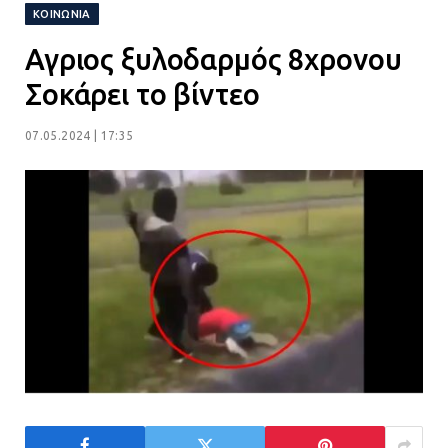
ΚΟΙΝΩΝΊΑ
21.07.2026 | 14:01
Αγριος ξυλοδαρμός 8χρονου
Πώς έγινε η επίθεση στους δύο
Σοκάρει το βίντεο
ελληνοαμερικανούς στην Ακρόπολη
21.07.2026 | 13:44
07.05.2024 | 17:35
«Φρένο» στα ηλεκτρικά πατίνια:
Τέλος η οδήγησή τους από
ανήλικους
21.07.2026 | 13:35
Τροχαίο στην Πειραιώς: ΙΧ
συγκρούστηκε με φορτηγό – Ένας
τραυματίας και κυκλοφοριακό χάος
21.07.2026 | 13:12