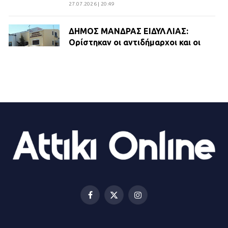
27.07.2026 | 20:49
ΔΗΜΟΣ ΜΑΝΔΡΑΣ ΕΙΔΥΛΛΙΑΣ:
Ορίστηκαν οι αντιδήμαρχοι και οι
αρμοδιότητες τους
23.07.2026 | 14:58
Αισχύλεια 2026: Το Φεστιβάλ της
Ελευσίνας επιστρέφει στον
Πολυχώρο ΙΡΙΣ
21.07.2026 | 14:01
Πώς έγινε η επίθεση στους δύο
ελληνοαμερικανούς στην Ακρόπολη
21.07.2026 | 13:44
Facebook
X
Instagram
(Twitter)