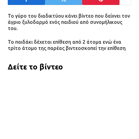
Βριλήσσια: Αυτοκίνητο έσπασε
Το γύρο του διαδικτύου κάνει βίντεο που δείχνει τον
τζαμαρία και μπήκε μέσα σε μαγαζί
άγριο ξυλοδαρμό ενός παιδιού από συνομήλικους
13.07.2026 | 21:32
του.
Το παιδάκι δέχεται επίθεση από 2 άτομα ενώ ένα
τρίτο άτομο της παρέας βιντεοσκοπεί την επίθεση
Η Οινόη αποκτά μια νέα, σύγχρονη
και ασφαλή παιδική χαρά
Δείτε το βίντεο
13.07.2026 | 21:21
Τηλεφωνικές απάτες με λεία
130.000 ευρώ στην Αττική
13.07.2026 | 20:44
Ασπρόπυργος: Πέθανε ένας από
τους σοβαρά εγκαυματίες της