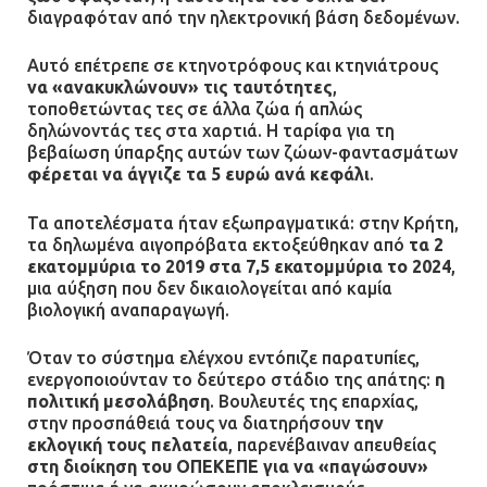
διαγραφόταν από την ηλεκτρονική βάση δεδομένων.
Φωτιά σε επιχείρηση στον
Ασπρόπυργο – Ήχησε το 112
Αυτό επέτρεπε σε κτηνοτρόφους και κτηνιάτρους
09.07.2026 | 09:19
να «ανακυκλώνουν» τις ταυτότητες
,
τοποθετώντας τες σε άλλα ζώα ή απλώς
δηλώνοντάς τες στα χαρτιά. Η ταρίφα για τη
βεβαίωση ύπαρξης αυτών των ζώων-φαντασμάτων
Δίωξη για απόπειρα
φέρεται να άγγιζε τα 5 ευρώ ανά κεφάλι
.
ανθρωποκτονίας στους δύο
αστυνομικούς
Τα αποτελέσματα ήταν εξωπραγματικά: στην Κρήτη,
τα δηλωμένα αιγοπρόβατα εκτοξεύθηκαν από
τα 2
08.07.2026 | 22:30
εκατομμύρια το 2019 στα 7,5 εκατομμύρια το 2024
,
μια αύξηση που δεν δικαιολογείται από καμία
Ομαδικός βιασμός 19χρονης στο
βιολογική αναπαραγωγή.
Α.Τ. Ομονοίας: Ο Εισαγγελέας
πρότεινε την αθώωση των
Όταν το σύστημα ελέγχου εντόπιζε παρατυπίες,
ενεργοποιούνταν το δεύτερο στάδιο της απάτης:
η
αστυνομικών
πολιτική μεσολάβηση
. Βουλευτές της επαρχίας,
08.07.2026 | 16:24
στην προσπάθειά τους να διατηρήσουν
την
εκλογική τους πελατεία
, παρενέβαιναν απευθείας
στη διοίκηση του ΟΠΕΚΕΠΕ για να «παγώσουν»
Ο δήμαρχος Μάνδρας δώρισε όλους