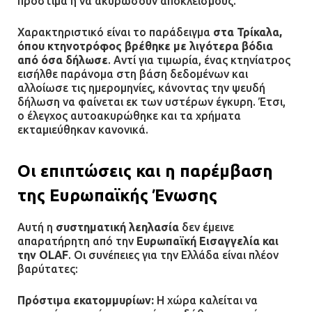
πρόστιμα ή να ακυρώσουν αποκλεισμούς.
τους μισθούς του 2025 στο Θριάσιο
για μηχάνημα καρδιολογικών
Χαρακτηριστικό είναι το παράδειγμα
στα Τρίκαλα,
επεμβάσεων
όπου κτηνοτρόφος βρέθηκε με λιγότερα βόδια
08.07.2026 | 15:02
από όσα δήλωσε
. Αντί για τιμωρία, ένας κτηνίατρος
εισήλθε παράνομα στη βάση δεδομένων και
αλλοίωσε τις ημερομηνίες, κάνοντας την ψευδή
δήλωση να φαίνεται εκ των υστέρων έγκυρη. Έτσι,
ο έλεγχος αυτοακυρώθηκε και τα χρήματα
εκταμιεύθηκαν κανονικά.
Οι επιπτώσεις και η παρέμβαση
της Ευρωπαϊκής Ένωσης
Αυτή η
συστηματική λεηλασία
δεν έμεινε
απαρατήρητη από την
Ευρωπαϊκή Εισαγγελία και
την OLAF
. Οι συνέπειες για την Ελλάδα είναι πλέον
βαρύτατες:
Πρόστιμα εκατομμυρίων:
Η χώρα καλείται να