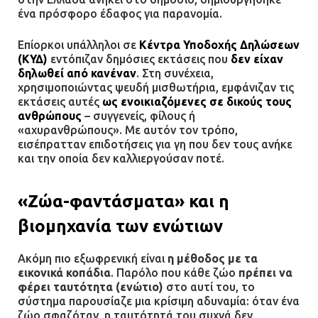
ένα πρόσφορο έδαφος για παρανομία.
Ασπρόπυργος: Πέθανε ένας από
Επίορκοι υπάλληλοι σε
Κέντρα Υποδοχής Δηλώσεων
τους σοβαρά εγκαυματίες της
(ΚΥΔ)
εντόπιζαν δημόσιες εκτάσεις που
δεν είχαν
μεγάλης έκρηξης στο εργοστάσιο
δηλωθεί από κανέναν
. Στη συνέχεια,
χρησιμοποιώντας ψευδή μισθωτήρια, εμφάνιζαν τις
12.07.2026 | 15:07
εκτάσεις αυτές
ως ενοικιαζόμενες σε δικούς τους
ανθρώπους
– συγγενείς, φίλους ή
«αχυρανθρώπους». Με αυτόν τον τρόπο,
Άργος: Στη φυλακή οι δύο
εισέπρατταν επιδοτήσεις για γη που δεν τους ανήκε
αστυνομικοί για τους
και την οποία δεν καλλιεργούσαν ποτέ.
πυροβολισμούς κατά του 20χρονου
με αναπηρία
«Ζώα-φαντάσματα» και η
11.07.2026 | 22:59
βιομηχανία των ενώτιων
Ένα πουλί «υπεύθυνο» για την
πρωινή διακοπή ρεύματος στη
Ακόμη πιο εξωφρενική είναι
η μέθοδος με τα
Μάνδρα
εικονικά κοπάδια
. Παρόλο που κάθε ζώο
πρέπει να
φέρει ταυτότητα (ενώτιο)
στο αυτί του, το
09.07.2026 | 11:12
σύστημα παρουσίαζε μια κρίσιμη αδυναμία: όταν ένα
ζώο σφαζόταν, η ταυτότητά του συχνά δεν