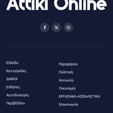
Αισχύλεια 2026: Το Φεστιβάλ της
Ελευσίνας επιστρέφει στον
Πολυχώρο ΙΡΙΣ
Facebook
X
Instagram
21.07.2026 | 14:01
(Twitter)
Πώς έγινε η επίθεση στους δύο
ελληνοαμερικανούς στην Ακρόπολη
21.07.2026 | 13:44
Ελλάδα
Περιφέρεια
Καταγγελίες
Πολιτική
ΔΗΜΟΙ
Κοινωνία
«Φρένο» στα ηλεκτρικά πατίνια:
Τέλος η οδήγησή τους από
Ειδήσεις
Οικονομία
ανήλικους
Αυτοδιοίκηση
ΕΡΓΑΣΙΑΚΑ-ΑΣΦΑΛΙΣΤΙΚΑ
21.07.2026 | 13:35
Περιβάλλον
Επικοινωνία