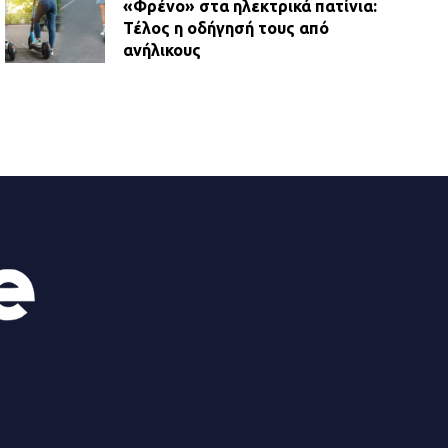
«Φρένο» στα ηλεκτρικά πατίνια:
Τέλος η οδήγησή τους από
ανήλικους
21.07.2026 | 13:35
Τροχαίο στην Πειραιώς: ΙΧ
συγκρούστηκε με φορτηγό – Ένας
τραυματίας και κυκλοφοριακό χάος
21.07.2026 | 13:12
Βριλήσσια: Αυτοκίνητο έσπασε
τζαμαρία και μπήκε μέσα σε μαγαζί
13.07.2026 | 21:32
Η Οινόη αποκτά μια νέα, σύγχρονη
και ασφαλή παιδική χαρά