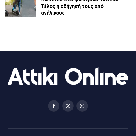
Τέλος η οδήγησή τους από
ανήλικους
21.07.2026 | 13:35
Τροχαίο στην Πειραιώς: ΙΧ
συγκρούστηκε με φορτηγό – Ένας
τραυματίας και κυκλοφοριακό χάος
21.07.2026 | 13:12
Βριλήσσια: Αυτοκίνητο έσπασε
τζαμαρία και μπήκε μέσα σε μαγαζί
13.07.2026 | 21:32
Facebook
X
Instagram
(Twitter)
Η Οινόη αποκτά μια νέα, σύγχρονη
και ασφαλή παιδική χαρά
13.07.2026 | 21:21