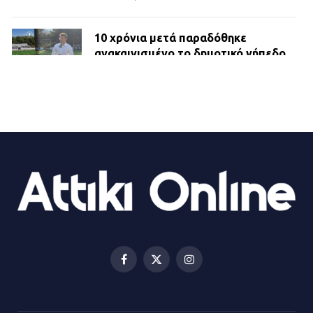
10 χρόνια μετά παραδόθηκε
ανακαινισμένο το δημοτικό γήπεδο
Βιλίων
27.07.2026 | 20:49
ΔΗΜΟΣ ΜΑΝΔΡΑΣ ΕΙΔΥΛΛΙΑΣ:
Ορίστηκαν οι αντιδήμαρχοι και οι
αρμοδιότητες τους
23.07.2026 | 14:58
Αισχύλεια 2026: Το Φεστιβάλ της
Ελευσίνας επιστρέφει στον
Πολυχώρο ΙΡΙΣ
Facebook
X
Instagram
21.07.2026 | 14:01
(Twitter)