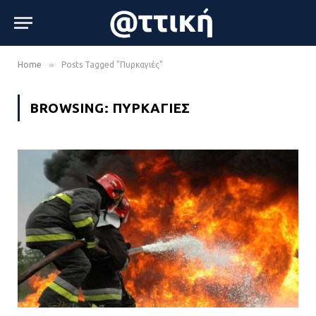
»
Home
Posts Tagged "Πυρκαγιές"
BROWSING:
ΠΥΡΚΑΓΙΈΣ