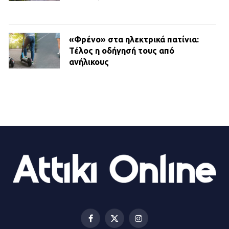
«Φρένο» στα ηλεκτρικά πατίνια:
Τέλος η οδήγησή τους από
ανήλικους
21.07.2026 | 13:35
Τροχαίο στην Πειραιώς: ΙΧ
συγκρούστηκε με φορτηγό – Ένας
τραυματίας και κυκλοφοριακό χάος
21.07.2026 | 13:12
Βριλήσσια: Αυτοκίνητο έσπασε
τζαμαρία και μπήκε μέσα σε μαγαζί
13.07.2026 | 21:32
Facebook
X
Instagram