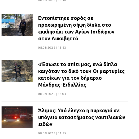
Εντοπίστηκε σορός σε
προχωρημένη σήψη δίπλα στο
εκκλησάκι των Αγίων Ισιδώρων
στον Λυκαβηττό
08.08.2026 | 13:23
«Έσωσε το σπίτι μας, ενώ δίπλα
καιγόταν το δικό του» Οι μαρτυρίες
κατοίκων για τον δήμαρχο
Μάνδρας-Ειδυλλίας
08.08.2026 | 13:03
Άλιμος: Υπό έλεγχο η πυρκαγιά σε
υπόγειο καταστήματος ναυτιλιακών
ειδών
08.08.2026 | 01:25