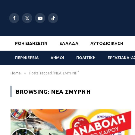
Facebook
X
YouTube
TikTok
(Twitter)
ΡΟΉ ΕΙΔΉΣΕΩΝ
ΕΛΛΆΔΑ
ΑΥΤΟΔΙΟΊΚΗΣΗ
ΠΕΡΙΦΕΡΕΙΑ
ΔΗΜΟΙ
ΠΟΛΙΤΙΚΗ
ΕΡΓΑΣΙΑΚΑ-Α
»
Home
Posts Tagged "ΝΕΑ ΣΜΥΡΝΗ"
BROWSING:
ΝΕΑ ΣΜΥΡΝΗ