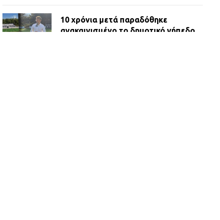
10 χρόνια μετά παραδόθηκε
ανακαινισμένο το δημοτικό γήπεδο
Βιλίων
27.07.2026 | 20:49
ΔΗΜΟΣ ΜΑΝΔΡΑΣ ΕΙΔΥΛΛΙΑΣ:
Ορίστηκαν οι αντιδήμαρχοι και οι
αρμοδιότητες τους
23.07.2026 | 14:58
Αισχύλεια 2026: Το Φεστιβάλ της
Ελευσίνας επιστρέφει στον
Πολυχώρο ΙΡΙΣ
21.07.2026 | 14:01
Πώς έγινε η επίθεση στους δύο