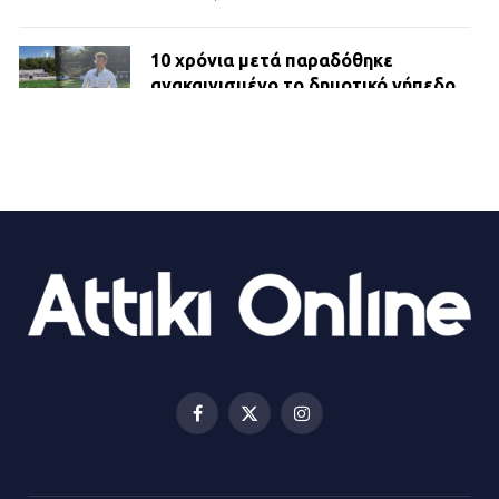
10 χρόνια μετά παραδόθηκε
ανακαινισμένο το δημοτικό γήπεδο
Βιλίων
27.07.2026 | 20:49
ΔΗΜΟΣ ΜΑΝΔΡΑΣ ΕΙΔΥΛΛΙΑΣ:
Ορίστηκαν οι αντιδήμαρχοι και οι
αρμοδιότητες τους
23.07.2026 | 14:58
Αισχύλεια 2026: Το Φεστιβάλ της
Ελευσίνας επιστρέφει στον
Πολυχώρο ΙΡΙΣ
Facebook
X
Instagram
21.07.2026 | 14:01
(Twitter)