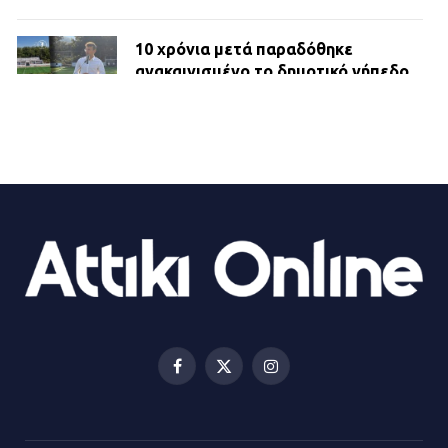
10 χρόνια μετά παραδόθηκε
ανακαινισμένο το δημοτικό γήπεδο
Βιλίων
27.07.2026 | 20:49
ΔΗΜΟΣ ΜΑΝΔΡΑΣ ΕΙΔΥΛΛΙΑΣ:
Ορίστηκαν οι αντιδήμαρχοι και οι
αρμοδιότητες τους
23.07.2026 | 14:58
Αισχύλεια 2026: Το Φεστιβάλ της
Ελευσίνας επιστρέφει στον
Πολυχώρο ΙΡΙΣ
Facebook
X
Instagram
21.07.2026 | 14:01
(Twitter)
Πώς έγινε η επίθεση στους δύο