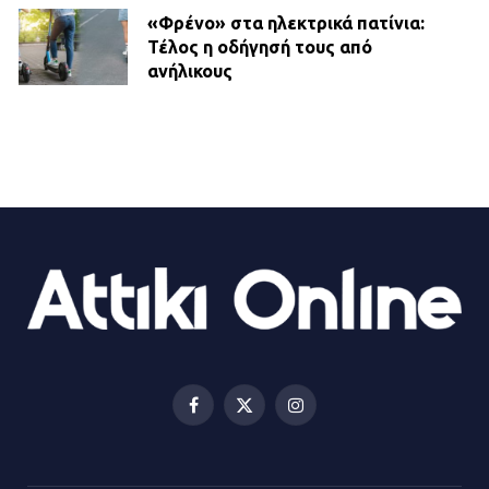
«Φρένο» στα ηλεκτρικά πατίνια:
Τέλος η οδήγησή τους από
ανήλικους
21.07.2026 | 13:35
Τροχαίο στην Πειραιώς: ΙΧ
συγκρούστηκε με φορτηγό – Ένας
τραυματίας και κυκλοφοριακό χάος
21.07.2026 | 13:12
Βριλήσσια: Αυτοκίνητο έσπασε
τζαμαρία και μπήκε μέσα σε μαγαζί
13.07.2026 | 21:32
Facebook
X
Instagram
(Twitter)
Η Οινόη αποκτά μια νέα, σύγχρονη
και ασφαλή παιδική χαρά