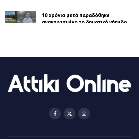
10 χρόνια μετά παραδόθηκε
ανακαινισμένο το δημοτικό γήπεδο
Βιλίων
27.07.2026 | 20:49
ΔΗΜΟΣ ΜΑΝΔΡΑΣ ΕΙΔΥΛΛΙΑΣ:
Ορίστηκαν οι αντιδήμαρχοι και οι
αρμοδιότητες τους
23.07.2026 | 14:58
Αισχύλεια 2026: Το Φεστιβάλ της
Ελευσίνας επιστρέφει στον
Πολυχώρο ΙΡΙΣ
Facebook
X
Instagram
21.07.2026 | 14:01
(Twitter)
Πώς έγινε η επίθεση στους δύο