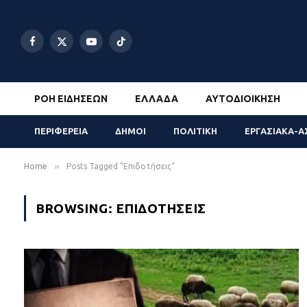
Facebook
X
YouTube
TikTok
(Twitter)
ΡΟΉ ΕΙΔΉΣΕΩΝ
ΕΛΛΆΔΑ
ΑΥΤΟΔΙΟΊΚΗΣΗ
ΠΕΡΙΦΕΡΕΙΑ
ΔΗΜΟΙ
ΠΟΛΙΤΙΚΗ
ΕΡΓΑΣΙΑΚΑ-Α
»
Home
Posts Tagged "Επιδοτήσεις"
BROWSING:
ΕΠΙΔΟΤΉΣΕΙΣ