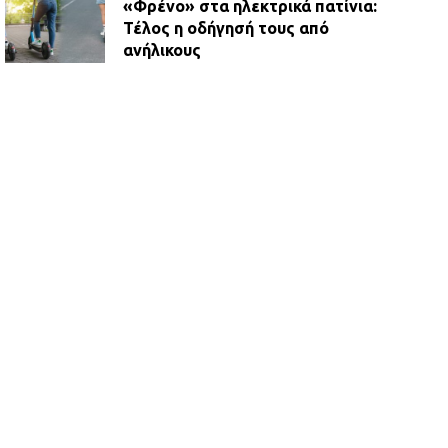
«Φρένο» στα ηλεκτρικά πατίνια:
Τέλος η οδήγησή τους από
ανήλικους
21.07.2026 | 13:35
Τροχαίο στην Πειραιώς: ΙΧ
συγκρούστηκε με φορτηγό – Ένας
τραυματίας και κυκλοφοριακό χάος
21.07.2026 | 13:12
Βριλήσσια: Αυτοκίνητο έσπασε
τζαμαρία και μπήκε μέσα σε μαγαζί
13.07.2026 | 21:32
Η Οινόη αποκτά μια νέα, σύγχρονη
και ασφαλή παιδική χαρά