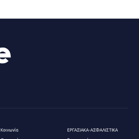
13.07.2026 | 21:21
Τηλεφωνικές απάτες με λεία
130.000 ευρώ στην Αττική
13.07.2026 | 20:44
Ασπρόπυργος: Πέθανε ένας από
τους σοβαρά εγκαυματίες της
μεγάλης έκρηξης στο εργοστάσιο
12.07.2026 | 15:07
Άργος: Στη φυλακή οι δύο
αστυνομικοί για τους
πυροβολισμούς κατά του 20χρονου
με αναπηρία
Κοινωνία
ΕΡΓΑΣΙΑΚΑ-ΑΣΦΑΛΙΣΤΙΚΑ
11.07.2026 | 22:59