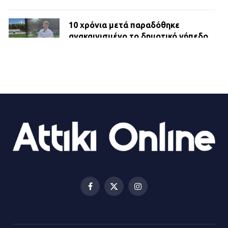
10 χρόνια μετά παραδόθηκε
ανακαινισμένο το δημοτικό γήπεδο
Βιλίων
27.07.2026 | 20:49
ΔΗΜΟΣ ΜΑΝΔΡΑΣ ΕΙΔΥΛΛΙΑΣ:
Ορίστηκαν οι αντιδήμαρχοι και οι
αρμοδιότητες τους
23.07.2026 | 14:58
Αισχύλεια 2026: Το Φεστιβάλ της
Ελευσίνας επιστρέφει στον
Πολυχώρο ΙΡΙΣ
Facebook
X
Instagram
21.07.2026 | 14:01
(Twitter)
Πώς έγινε η επίθεση στους δύο