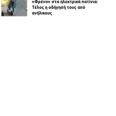
«Φρένο» στα ηλεκτρικά πατίνια:
Τέλος η οδήγησή τους από
ανήλικους
21.07.2026 | 13:35
Τροχαίο στην Πειραιώς: ΙΧ
συγκρούστηκε με φορτηγό – Ένας
τραυματίας και κυκλοφοριακό χάος
21.07.2026 | 13:12
Βριλήσσια: Αυτοκίνητο έσπασε
τζαμαρία και μπήκε μέσα σε μαγαζί
13.07.2026 | 21:32
Η Οινόη αποκτά μια νέα, σύγχρονη
και ασφαλή παιδική χαρά