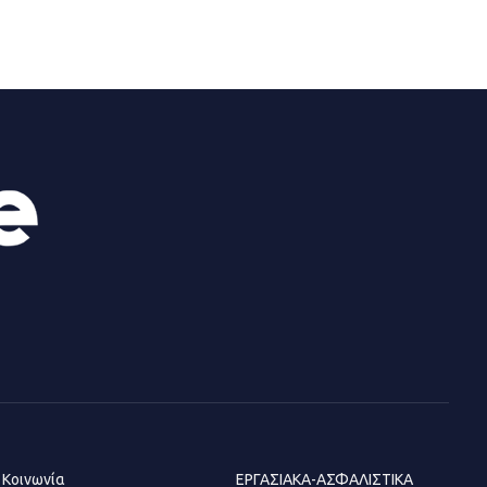
13.07.2026 | 21:21
Τηλεφωνικές απάτες με λεία
130.000 ευρώ στην Αττική
13.07.2026 | 20:44
Ασπρόπυργος: Πέθανε ένας από
τους σοβαρά εγκαυματίες της
μεγάλης έκρηξης στο εργοστάσιο
12.07.2026 | 15:07
Άργος: Στη φυλακή οι δύο
αστυνομικοί για τους
πυροβολισμούς κατά του 20χρονου
με αναπηρία
Κοινωνία
ΕΡΓΑΣΙΑΚΑ-ΑΣΦΑΛΙΣΤΙΚΑ
11.07.2026 | 22:59