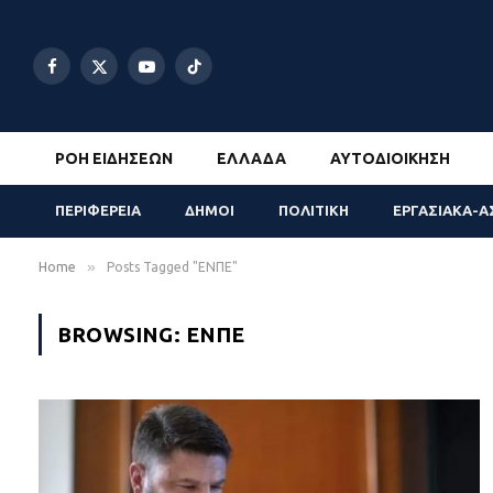
Facebook
X
YouTube
TikTok
(Twitter)
ΡΟΉ ΕΙΔΉΣΕΩΝ
ΕΛΛΆΔΑ
ΑΥΤΟΔΙΟΊΚΗΣΗ
ΠΕΡΙΦΕΡΕΙΑ
ΔΗΜΟΙ
ΠΟΛΙΤΙΚΗ
ΕΡΓΑΣΙΑΚΑ-Α
»
Home
Posts Tagged "ΕΝΠΕ"
BROWSING:
ΕΝΠΕ